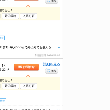
追加
料問合せ！
周辺環境
入居可否
構造
弊社管理の家具家電付物件（家具家電無契約も可）★インターネット・Wi-Fi無料+毎月50Gまで外出先でも使えるポケットWi-Fi付★初期費用クレジット決済可★ベッド、洗濯機、冷蔵庫、掃除機、テレビ、デスク、照明、カーテン等の生活必需品が揃っています♪スーパーにも近くて便利です♪
情報更新日
2026/08/07
詳細を見る
1K
お問合せ
5.22m²
追加
料問合せ！
周辺環境
入居可否
構造