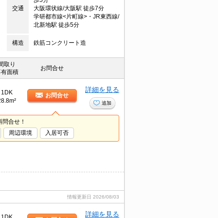
歩5分
交通
大阪環状線/大阪駅 徒歩7分
学研都市線<片町線>・JR東西線/
北新地駅 徒歩5分
構造
鉄筋コンクリート造
間取り
お問合せ
専有面積
詳細を見る
1DK
お問合せ
28.8m²
追加
料問合せ！
周辺環境
入居可否
情報更新日
2026/08/03
詳細を見る
1DK