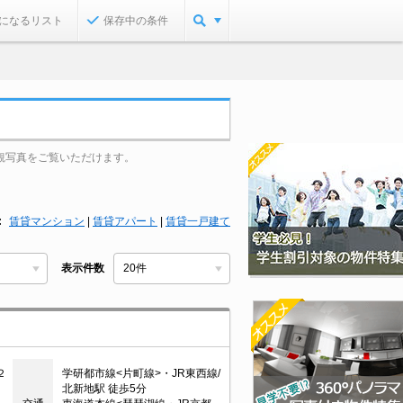
になるリスト
保存中の条件
観写真をご覧いただけます。
賃貸マンション
|
賃貸アパート
|
賃貸一戸建て
表示件数
２
学研都市線<片町線>・JR東西線/
北新地駅 徒歩5分