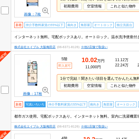
初期費用
空室情報
これと似た物件
画像：7枚
新着
仲介手数料家賃の55%以下
南向き
角部屋
オートロック
独立洗面台
株式会社エイブル 大阪梅田店
(06-6371-8126)
※他2店舗で取扱い
10.02
5階
11.12万
万円
22.24万
即入居可
11,000円
1分で完結！聞きたい項目を選んでかんたん無
初期費用
空室情報
これと似た物件
画像：17枚
新着
写真いろいろ
仲介手数料家賃の55%以下
南向き
角部屋
オートロック
株式会社エイブル 大阪梅田店
(06-6371-8126)
※他1店舗で取扱い
4階