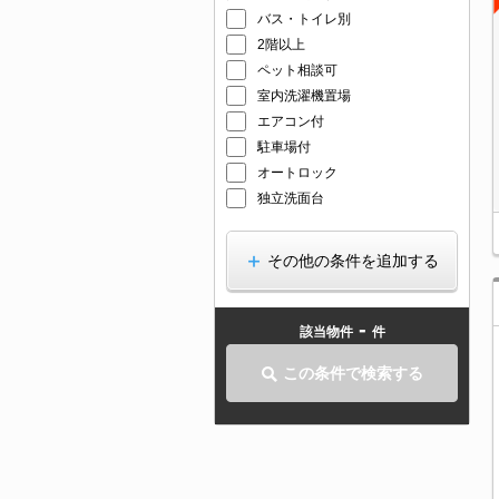
バス・トイレ別
2階以上
ペット相談可
室内洗濯機置場
エアコン付
駐車場付
オートロック
独立洗面台
その他の条件を追加する
-
該当物件
件
この条件で検索する