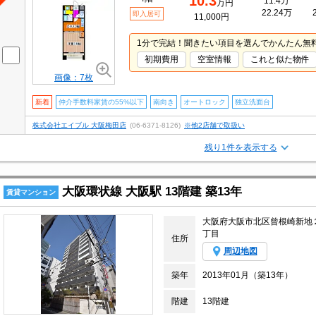
10.3
11.4万
万円
22.24万
即入居可
11,000円
1分で完結！聞きたい項目を選んでかんたん無
初期費用
空室情報
これと似た物件
画像：7枚
新着
仲介手数料家賃の55%以下
南向き
オートロック
独立洗面台
株式会社エイブル 大阪梅田店
(06-6371-8126)
※他2店舗で取扱い
残り1件を表示する
大阪環状線 大阪駅 13階建 築13年
賃貸マンション
大阪府大阪市北区曾根崎新地
丁目
住所
周辺地図
築年
2013年01月（築13年）
階建
13階建