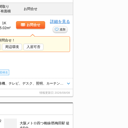
間取り
お問合せ
専有面積
詳細を見る
1K
お問合せ
5.02m²
追加
料問合せ！
周辺環境
入居可否
震構造
★弊社管理の家具家電付物件★無料Wi-fi付★ベッド、洗濯機、冷蔵庫、掃除機、テレビ、デスク、照明、カーテン等の生活必需品が揃っています♪ネットに掲載されている物件は全てご紹介可能です！
情報更新日
2026/08/08
２
大阪メトロ四つ橋線/西梅田駅 徒