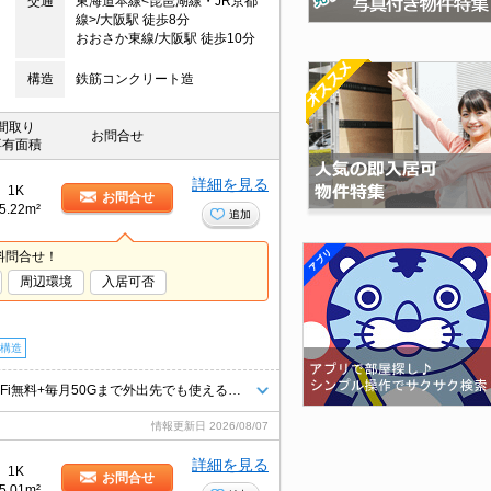
交通
東海道本線<琵琶湖線・JR京都
線>/大阪駅 徒歩8分
おおさか東線/大阪駅 徒歩10分
構造
鉄筋コンクリート造
間取り
お問合せ
専有面積
詳細を見る
1K
お問合せ
5.22m²
追加
料問合せ！
周辺環境
入居可否
構造
弊社管理の家具家電付物件（家具家電無契約も可）★インターネット・Wi-Fi無料+毎月50Gまで外出先でも使えるポケットWi-Fi付★初期費用クレジット決済可★ベッド、洗濯機、冷蔵庫、掃除機、テレビ、デスク、照明、カーテン等の生活必需品が揃っています♪スーパーにも近くて便利です♪
情報更新日
2026/08/07
詳細を見る
1K
お問合せ
5.01m²