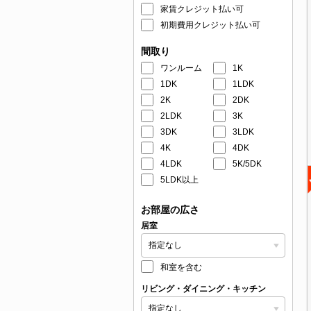
家賃クレジット払い可
初期費用クレジット払い可
間取り
ワンルーム
1K
1DK
1LDK
2K
2DK
2LDK
3K
3DK
3LDK
4K
4DK
4LDK
5K/5DK
5LDK以上
お部屋の広さ
居室
和室を含む
リビング・ダイニング・キッチン