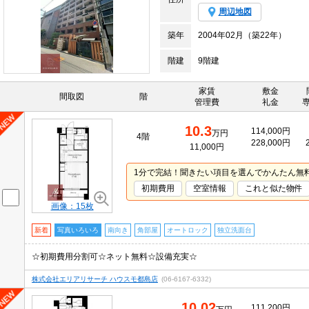
周辺地図
築年
2004年02月（築22年）
階建
9階建
家賃
敷金
間取図
階
管理費
礼金
10.3
114,000円
万円
4階
228,000円
11,000円
1分で完結！聞きたい項目を選んでかんたん無
初期費用
空室情報
これと似た物件
画像：15枚
新着
写真いろいろ
南向き
角部屋
オートロック
独立洗面台
☆初期費用分割可☆ネット無料☆設備充実☆
株式会社エリアリサーチ ハウスモ都島店
(06-6167-6332)
10.02
111,200円