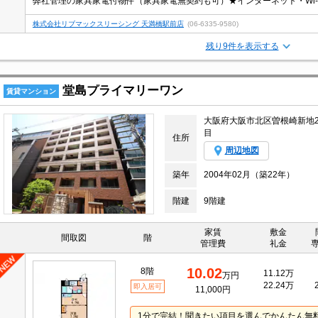
株式会社リブマックスリーシング 天満橋駅前店
(06-6335-9580)
残り9件を表示する
堂島プライマリーワン
賃貸マンション
大阪府大阪市北区曽根崎新地
目
住所
周辺地図
築年
2004年02月（築22年）
階建
9階建
家賃
敷金
間取図
階
管理費
礼金
10.02
8階
11.12万
万円
22.24万
即入居可
11,000円
1分で完結！聞きたい項目を選んでかんたん無