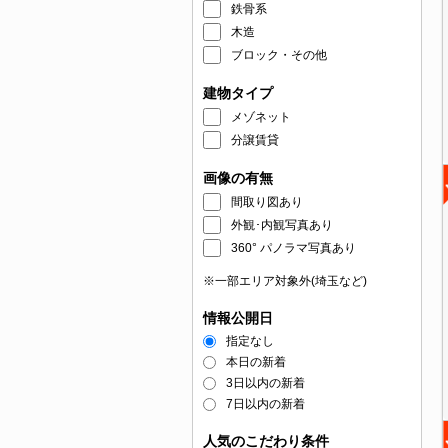
鉄骨系
木造
ブロック・その他
建物タイプ
メゾネット
分譲賃貸
画像の有無
間取り図あり
外観･内観写真あり
360° パノラマ写真あり
※一部エリア対象外(埼玉など)
情報公開日
指定なし
本日の新着
3日以内の新着
7日以内の新着
人気のこだわり条件