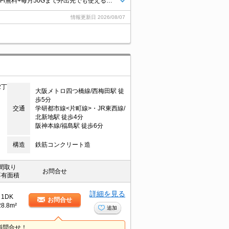
弊社管理の家具家電付物件（家具家電無契約も可）★インターネット・Wi-Fi無料+毎月50Gまで外出先でも使えるポケットWi-Fi付★初期費用クレジット決済可★ベッド、洗濯機、冷蔵庫、掃除機、テレビ、デスク、照明、カーテン等の生活必需品が揃っています♪スーパーにも近くて便利です♪
情報更新日
2026/08/07
2丁
大阪メトロ四つ橋線/西梅田駅 徒
歩5分
交通
学研都市線<片町線>・JR東西線/
北新地駅 徒歩4分
阪神本線/福島駅 徒歩6分
構造
鉄筋コンクリート造
間取り
お問合せ
専有面積
詳細を見る
1DK
お問合せ
28.8m²
追加
料問合せ！