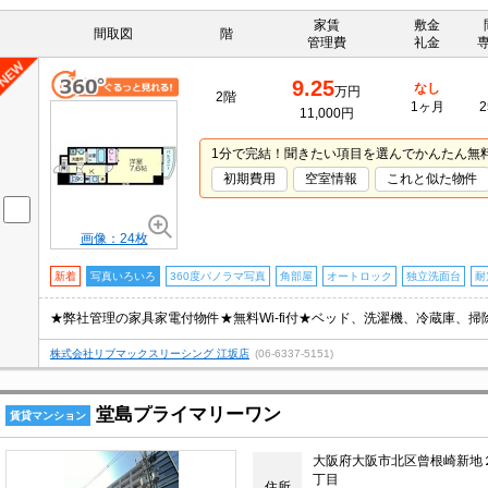
家賃
敷金
間取図
階
管理費
礼金
9.25
なし
万円
2階
1ヶ月
2
11,000円
1分で完結！聞きたい項目を選んでかんたん無
初期費用
空室情報
これと似た物件
画像：24枚
新着
写真いろいろ
360度パノラマ写真
角部屋
オートロック
独立洗面台
耐
株式会社リブマックスリーシング 江坂店
(06-6337-5151)
堂島プライマリーワン
賃貸マンション
大阪府大阪市北区曾根崎新地
丁目
住所