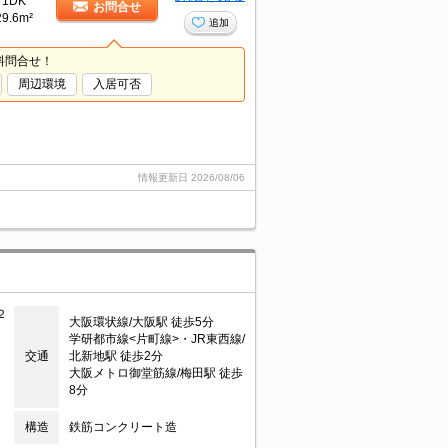
1DK
お問合せ
29.6m²
追加
料問合せ！
周辺環境
入居可否
情報更新日
2026/08/06
２
大阪環状線/大阪駅 徒歩5分
学研都市線<片町線>・JR東西線/
交通
北新地駅 徒歩2分
大阪メトロ御堂筋線/梅田駅 徒歩
8分
構造
鉄筋コンクリート造