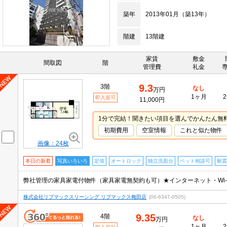
築年
2013年01月（築13年）
階建
13階建
家賃
敷金
間取図
階
管理費
礼金
9.3
3階
なし
万円
1ヶ月
2
即入居可
11,000円
1分で完結！聞きたい項目を選んでかんたん無
初期費用
空室情報
これと似た物件
画像：24枚
本日の新着
写真いろいろ
定借
オートロック
独立洗面台
ペット相談可
耐震
株式会社リブマックスリーシング リブマックス梅田店
(06-6347-0505)
9.35
4階
なし
万円
1ヶ月
2