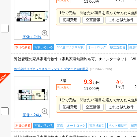
即入居可
11,000円
1分で完結！聞きたい項目を選んでかんたん無
初期費用
空室情報
これと似た物件
画像：24枚
本日の新着
写真いろいろ
360度パノラマ写真
オートロック
独立洗面台
耐震
株式会社リブマックスリーシング リブマックス梅田店
(06-6347-0505)
9.3
3階
なし
万円
1ヶ月
2
即入居可
11,000円
1分で完結！聞きたい項目を選んでかんたん無
初期費用
空室情報
これと似た物件
画像：24枚
本日の新着
写真いろいろ
定借
オートロック
独立洗面台
ペット相談可
耐震