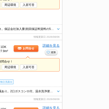
周辺環境
入居可否
インターネット無料。宅配ボックスあり。オートロック。温水洗浄便座付き。保証会社加入要(初回保証料賃料の50%、月次保証料1.5%)。
情報更新日
2026/08/06
詳細を見る
1DK
お問合せ
27.9m²
追加
料問合せ！
周辺環境
入居可否
独立洗面台
都市ガス使用。宅配ボックスあり。インターネット無料。室内に洗濯機置場あり。2口ガスコンロ付。温水洗浄便座付き。シャワー付独立洗面台。
情報更新日
2026/08/06
詳細を見る