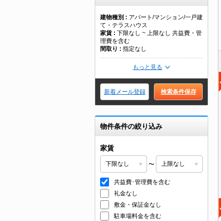
建物種別
アパート/マンション/一戸建
て・テラスハウス
家賃
下限なし ~ 上限なし 共益費・管
理費を含む
間取り
指定なし
もっと見る
新着メール登録
検索条件保存
物件条件の絞り込み
家賃
〜
共益費･管理費を含む
礼金なし
敷金・保証金なし
駐車場料金を含む