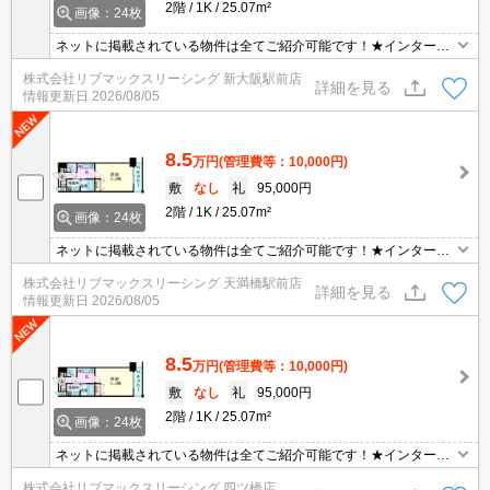
2階
1K
25.07m²
画像：24枚
ネットに掲載されている物件は全てご紹介可能です！★インターネ
ット無料★初期費用クレジット決済可★南向き★独立洗面台の3点
株式会社リブマックスリーシング 新大阪駅前店
セパレート。宅配ボックスなど設備が充実しています。
詳細を見る
情報更新日
2026/08/05
8.5
万円
(管理費等：10,000円)
敷
なし
礼
95,000円
2階
1K
25.07m²
画像：24枚
ネットに掲載されている物件は全てご紹介可能です！★インターネ
ット無料★初期費用クレジット決済可★南向き★独立洗面台の3点
株式会社リブマックスリーシング 天満橋駅前店
セパレート。宅配ボックスなど設備が充実しています。
詳細を見る
情報更新日
2026/08/05
8.5
万円
(管理費等：10,000円)
敷
なし
礼
95,000円
2階
1K
25.07m²
画像：24枚
ネットに掲載されている物件は全てご紹介可能です！★インターネ
ット無料★初期費用クレジット決済可★南向き★独立洗面台の3点
株式会社リブマックスリーシング 四ツ橋店