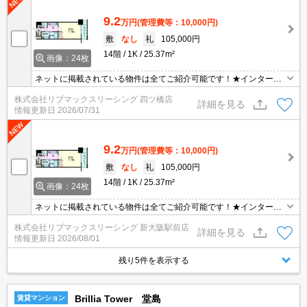
9.2
万円
(管理費等：10,000円)
敷
なし
礼
105,000円
14階
1K
25.37m²
画像：24枚
ネットに掲載されている物件は全てご紹介可能です！★インターネ
ット無料★初期費用クレジット決済可★独立洗面台の3点セパレー
株式会社リブマックスリーシング 四ツ橋店
ト。宅配ボックスなど設備が充実しています★南向き★
詳細を見る
情報更新日
2026/07/31
9.2
万円
(管理費等：10,000円)
敷
なし
礼
105,000円
14階
1K
25.37m²
画像：24枚
ネットに掲載されている物件は全てご紹介可能です！★インターネ
ット無料★初期費用クレジット決済可★独立洗面台の3点セパレー
株式会社リブマックスリーシング 新大阪駅前店
ト。宅配ボックスなど設備が充実しています★南向き★
詳細を見る
情報更新日
2026/08/01
残り5件を表示する
Brillia Tower 堂島
賃貸マンション