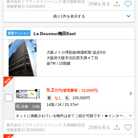
株式会社リブマックスリーシング 新大阪駅前店
室TV、床暖房等、充実の設備です♪設備充実の高級賃貸マンション
詳細を見る
情報更新日
2026/08/03
です♪
残り1件を表示する
La Douceur梅田East
賃貸マンション
大阪メトロ堺筋線/南森町駅 徒歩5分
大阪府大阪市北区西天満４丁目
築7年
15階建
9.2
万円
(管理費等：10,000円)
敷
なし
礼
105,000円
14階
1K
25.37m²
画像：24枚
ネットに掲載されている物件は全てご紹介可能です！★インターネ
ット無料★初期費用クレジット決済可★独立洗面台の3点セパレー
株式会社リブマックスリーシング 天満橋駅前店
ト。宅配ボックスなど設備が充実しています★南向き★
詳細を見る
情報更新日
2026/08/01