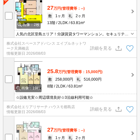
27
万円
(管理費等：--)
敷
1ヶ月
礼
2ヶ月
13階
2LDK
63.81m²
画像：2枚
人気の北区堂島エリア！分譲賃貸タワーマンション。セキュリティ
システム付き。お問い合わせはエイブルネットワーク天満橋店ま
株式会社スペースアドバンス エイブルネットワ
で！06－4790－2228
詳細を見る
ーク天満橋店
情報更新日
2026/08/03
25.8
万円
(管理費等：15,000円)
敷
258,000円
礼
516,000円
8階
2LDK
63.81m²
画像：19枚
☆設備充実☆周辺環境良好☆3沿線利用可能☆
株式会社エリアリサーチ ハウスモ都島店
詳細を見る
情報更新日
2026/08/03
27
万円
(管理費等：--)
敷
1ヶ月
礼
2ヶ月