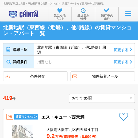
北新地駅周辺の賃貸・不動産情報で賃貸マンション・賃貸アパートなど賃貸物件の部屋探し
お部屋を探す
気になる
最近見た
保存中の
リスト
物件
条件
沿線・駅から
北新地駅（東西線（近畿）、他1路線）の賃貸マンショ
住所から
ン・アパート一覧
家賃相場から
北新地駅（東西線（近畿）、他1路線）周
沿線・駅
変更する
辺
通勤通学時間から
詳細条件
指定なし
変更する
物件特集から
不動産会社から
条件保存
物件新着メール
TOP
419
件
エス・キュート西天満
PR
賃貸マンション
大阪府大阪市北区西天満４丁目
9.2
万円
(管理費等：8,000円)