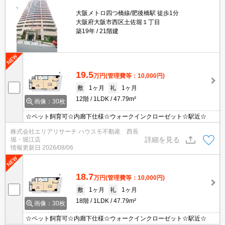
大阪メトロ四つ橋線/肥後橋駅 徒歩1分
大阪府大阪市西区土佐堀１丁目
築19年
21階建
19.5
万円
(管理費等：10,000円)
敷
1ヶ月
礼
1ヶ月
12階
1LDK
47.79m²
画像：30枚
☆ペット飼育可☆内廊下仕様☆ウォークインクローゼット☆駅近☆
株式会社エリアリサーチ ハウスモ不動産 西長
詳細を見る
堀・堀江店
情報更新日
2026/08/06
18.7
万円
(管理費等：10,000円)
敷
1ヶ月
礼
1ヶ月
18階
1LDK
47.79m²
画像：30枚
☆ペット飼育可☆内廊下仕様☆ウォークインクローゼット☆駅近☆