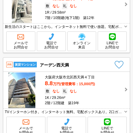
敷
なし
礼
なし
1R
29.58m²
7階
10階建(地下1階) 築12年
新生活のスタートはここから。インターネット無料で使い放題。宅配ボッ
クスあり。
メールで
電話で
オンライン
LINEで
お問合せ
お問合せ
来店
お問合せ
アーデン西天満
PR
賃貸マンション
大阪府大阪市北区西天満４丁目
8.8
万円
(管理費等：15,000円)
敷
なし
礼
なし
1K
29.26m²
2階
12階建 築19年
TVインターホン付き。インターネット無料。宅配ボックスあり。2口ガス
コンロ付。退去時、エアコン洗浄代13,200円。退去時清掃費33,000円。
メールで
電話で
LINEで
お問合せ
お問合せ
お問合せ