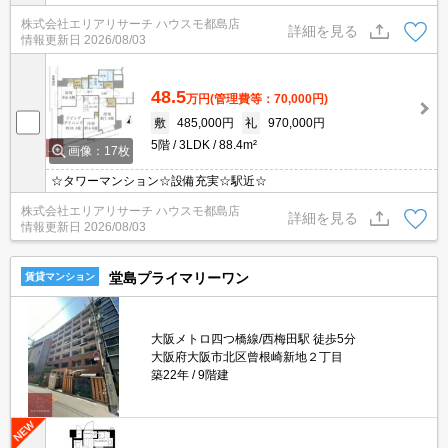
株式会社エリアリサーチ ハウスモ都島店
詳細を見る
情報更新日
2026/08/03
48.5
万円
(管理費等：70,000円)
敷
485,000円
礼
970,000円
5階
3LDK
88.4m²
画像：17枚
☆タワーマンション☆設備充実☆駅近☆
株式会社エリアリサーチ ハウスモ都島店
詳細を見る
情報更新日
2026/08/03
堂島プライマリーワン
賃貸マンション
大阪メトロ四つ橋線/西梅田駅 徒歩5分
大阪府大阪市北区曾根崎新地２丁目
築22年
9階建