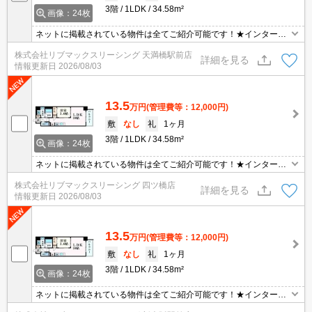
3階
1LDK
34.58m²
画像：24枚
ネットに掲載されている物件は全てご紹介可能です！★インターネ
ット・Wi-Fi無料★初期費用クレジット決済可能★ミストサウナ、浴
株式会社リブマックスリーシング 天満橋駅前店
室TV、床暖房等、充実の設備です♪設備充実の高級賃貸マンション
詳細を見る
情報更新日
2026/08/03
です♪
13.5
万円
(管理費等：12,000円)
敷
なし
礼
1ヶ月
3階
1LDK
34.58m²
画像：24枚
ネットに掲載されている物件は全てご紹介可能です！★インターネ
ット・Wi-Fi無料★初期費用クレジット決済可能★ミストサウナ、浴
株式会社リブマックスリーシング 四ツ橋店
室TV、床暖房等、充実の設備です♪設備充実の高級賃貸マンション
詳細を見る
情報更新日
2026/08/03
です♪
13.5
万円
(管理費等：12,000円)
敷
なし
礼
1ヶ月
3階
1LDK
34.58m²
画像：24枚
ネットに掲載されている物件は全てご紹介可能です！★インターネ
ット・Wi-Fi無料★初期費用クレジット決済可能★ミストサウナ、浴