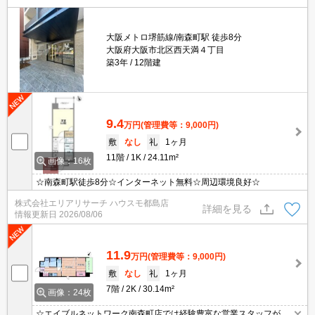
大阪メトロ堺筋線/南森町駅 徒歩8分
大阪府大阪市北区西天満４丁目
築3年
12階建
9.4
万円
(管理費等：9,000円)
敷
なし
礼
1ヶ月
11階
1K
24.11m²
画像：16枚
☆南森町駅徒歩8分☆インターネット無料☆周辺環境良好☆
株式会社エリアリサーチ ハウスモ都島店
詳細を見る
情報更新日
2026/08/06
11.9
万円
(管理費等：9,000円)
敷
なし
礼
1ヶ月
7階
2K
30.14m²
画像：24枚
☆エイブルネットワーク南森町店では経験豊富な営業スタッフが多