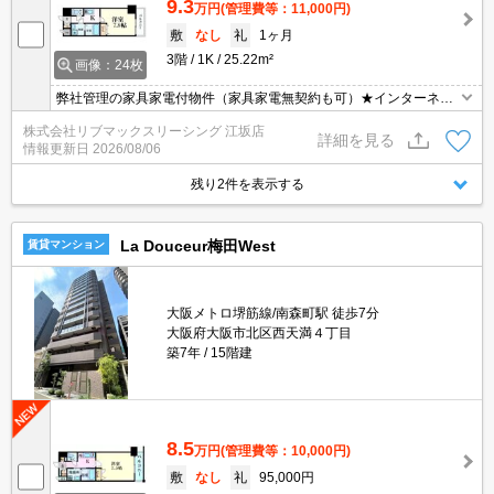
9.3
万円
(管理費等：11,000円)
敷
なし
礼
1ヶ月
3階
1K
25.22m²
画像：24枚
弊社管理の家具家電付物件（家具家電無契約も可）★インターネッ
ト・Wi-Fi無料+毎月50Gまで外出先でも使えるポケットWi-Fi付★初
株式会社リブマックスリーシング 江坂店
期費用クレジット決済可★ベッド、洗濯機、冷蔵庫、掃除機、テレ
詳細を見る
情報更新日
2026/08/06
ビ、デスク、照明、カーテン等の生活必需品が揃っています♪スーパ
ーにも近くて便利です♪
残り2件を表示する
La Douceur梅田West
賃貸マンション
大阪メトロ堺筋線/南森町駅 徒歩7分
大阪府大阪市北区西天満４丁目
築7年
15階建
8.5
万円
(管理費等：10,000円)
敷
なし
礼
95,000円