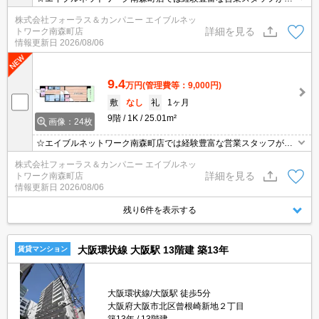
数在籍しており、全力でサポートさせて頂きます☆ご希望の物件の
株式会社フォーラス＆カンパニー エイブルネッ
現地付近にて待ち合わせをさせていただきご内覧いただくサービス
詳細を見る
トワーク南森町店
や、主要駅までのお迎えサービスも実施中です☆詳しくは「エイブ
情報更新日
2026/08/06
ルネットワーク南森町店」０１２０－８２１－２６０にお気軽にお
問合せ下さい♪
9.4
万円
(管理費等：9,000円)
敷
なし
礼
1ヶ月
9階
1K
25.01m²
画像：24枚
☆エイブルネットワーク南森町店では経験豊富な営業スタッフが多
数在籍しており、全力でサポートさせて頂きます☆ご希望の物件の
株式会社フォーラス＆カンパニー エイブルネッ
現地付近にて待ち合わせをさせていただきご内覧いただくサービス
詳細を見る
トワーク南森町店
や、主要駅までのお迎えサービスも実施中です☆詳しくは「エイブ
情報更新日
2026/08/06
ルネットワーク南森町店」０１２０－８２１－２６０にお気軽にお
問合せ下さい♪
残り6件を表示する
大阪環状線 大阪駅 13階建 築13年
賃貸マンション
大阪環状線/大阪駅 徒歩5分
大阪府大阪市北区曾根崎新地２丁目