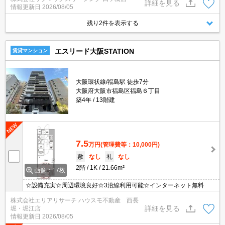
セパレート。宅配ボックスなど設備が充実しています。
詳細を見る
情報更新日
2026/08/05
残り2件を表示する
エスリード大阪STATION
賃貸マンション
大阪環状線/福島駅 徒歩7分
大阪府大阪市福島区福島６丁目
築4年
13階建
7.5
万円
(管理費等：10,000円)
敷
なし
礼
なし
2階
1K
21.66m²
画像：17枚
☆設備充実☆周辺環境良好☆3沿線利用可能☆インターネット無料
株式会社エリアリサーチ ハウスモ不動産 西長
詳細を見る
堀・堀江店
情報更新日
2026/08/05