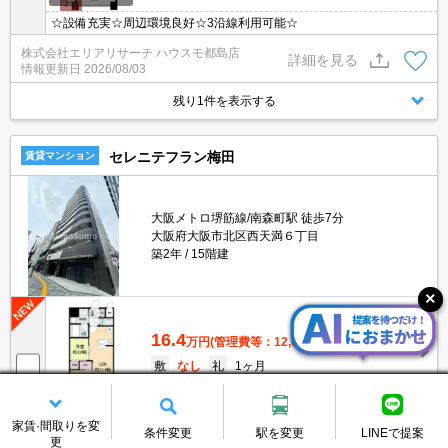
☆設備充実☆周辺環境良好☆3沿線利用可能☆
株式会社エリアリサーチ ハウスモ都島店
詳細を見る
情報更新日
2026/08/03
残り1件を表示する
セレニテフラン梅田
賃貸マンション
大阪メトロ堺筋線/南森町駅 徒歩7分
大阪府大阪市北区西天満６丁目
築2年
15階建
16.4
万円
(管理費等：12,000円)
敷
なし
礼
1ヶ月
10階
2LDK
43.94m²
画像：16枚
☆宅配ボックス☆駅近☆設備充実☆
家賃·間取りを変
条件変更
駅を変更
LINEで提案
更