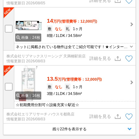
詳細を見る
情報更新日
2026/08/05
14
万円
(管理費等：12,000円)
敷
なし
礼
1ヶ月
8階
1LDK
34.58m²
画像：24枚
ネットに掲載されている物件は全てご紹介可能です！★インターネ
ット・Wi-Fi無料★初期費用クレジット決済可能★ミストサウナ、浴
株式会社リブマックスリーシング 天満橋駅前店
室TV、床暖房等、充実の設備です♪設備充実の高級賃貸マンション
詳細を見る
情報更新日
2026/08/03
です♪
13.5
万円
(管理費等：12,000円)
敷
なし
礼
1ヶ月
3階
1LDK
34.58m²
画像：16枚
☆初期費用分割可☆設備充実☆駅近☆
株式会社エリアリサーチ ハウスモ都島店
詳細を見る
情報更新日
2026/08/03
残り22件を表示する