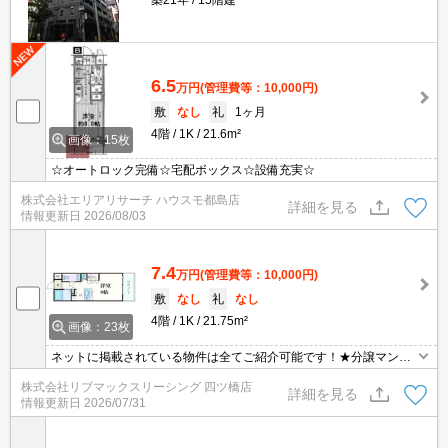
6.5
万円
(管理費等：10,000円)
敷
なし
礼
1ヶ月
4階
1K
21.6m²
画像：15枚
☆オートロック完備☆宅配ボックス☆設備充実☆
株式会社エリアリサーチ ハウスモ都島店
詳細を見る
情報更新日
2026/08/03
7.4
万円
(管理費等：10,000円)
敷
なし
礼
なし
4階
1K
21.75m²
画像：23枚
ネットに掲載されている物件は全てご紹介可能です！★分譲マンシ
ョン★初期費用クレジット決済可能★人気のカウンターキッチンタ
株式会社リブマックスリーシング 四ツ橋店
イプ★弊社は天満橋駅前店、新大阪駅前店、梅田店、江坂店、四ツ
詳細を見る
情報更新日
2026/07/31
橋店ご希望の店舗でご対応可能です★女性スタッフ・ベテランスタ
ッフ在籍★内見代行・写真撮影/動画撮影/WEB契約等来店不要でご
契約可能です。