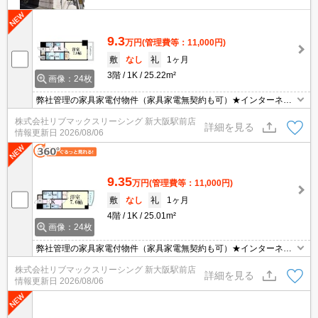
9.3
万円
(管理費等：11,000円)
敷
なし
礼
1ヶ月
3階
1K
25.22m²
画像：24枚
弊社管理の家具家電付物件（家具家電無契約も可）★インターネッ
ト・Wi-Fi無料+毎月50Gまで外出先でも使えるポケットWi-Fi付★初
株式会社リブマックスリーシング 新大阪駅前店
期費用クレジット決済可★ベッド、洗濯機、冷蔵庫、掃除機、テレ
詳細を見る
情報更新日
2026/08/06
ビ、デスク、照明、カーテン等の生活必需品が揃っています♪スーパ
ーにも近くて便利です♪
9.35
万円
(管理費等：11,000円)
敷
なし
礼
1ヶ月
4階
1K
25.01m²
画像：24枚
弊社管理の家具家電付物件（家具家電無契約も可）★インターネッ
ト・Wi-Fi無料+毎月50Gまで外出先でも使えるポケットWi-Fi付★初
株式会社リブマックスリーシング 新大阪駅前店
期費用クレジット決済可★ベッド、洗濯機、冷蔵庫、掃除機、テレ
詳細を見る
情報更新日
2026/08/06
ビ、デスク、照明、カーテン等の生活必需品が揃っています♪スーパ
ーにも近くて便利です♪