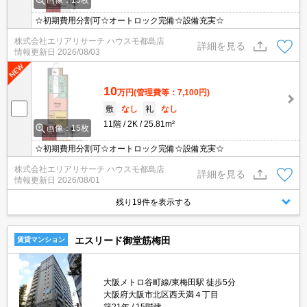
☆初期費用分割可☆オートロック完備☆設備充実☆
株式会社エリアリサーチ ハウスモ都島店
詳細を見る
情報更新日
2026/08/03
10
万円
(管理費等：7,100円)
敷
なし
礼
なし
11階
2K
25.81m²
画像：15枚
☆初期費用分割可☆オートロック完備☆設備充実☆
株式会社エリアリサーチ ハウスモ都島店
詳細を見る
情報更新日
2026/08/01
残り19件を表示する
エスリード御堂筋梅田
賃貸マンション
大阪メトロ谷町線/東梅田駅 徒歩5分
大阪府大阪市北区西天満４丁目
築21年
15階建