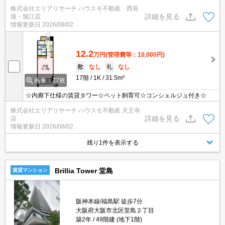
株式会社エリアリサーチ ハウスモ不動産 西長
詳細を見る
堀・堀江店
情報更新日
2026/08/02
12.2
万円
(管理費等：10,000円)
敷
なし
礼
なし
17階
1K
31.5m²
画像：27枚
☆内廊下仕様の賃貸タワー☆ペット飼育可☆コンシェルジュ付き☆
株式会社エリアリサーチ ハウスモ不動産 天王寺
詳細を見る
店
情報更新日
2026/08/02
残り1件を表示する
Brillia Tower 堂島
賃貸マンション
阪神本線/福島駅 徒歩7分
大阪府大阪市北区堂島２丁目
築2年
49階建 (地下1階)