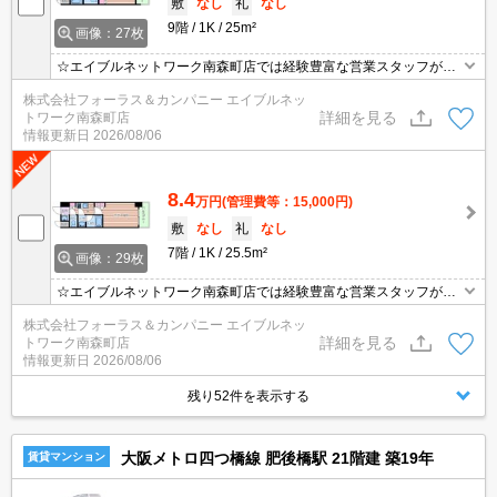
敷
なし
礼
なし
9階
1K
25m²
画像：27枚
☆エイブルネットワーク南森町店では経験豊富な営業スタッフが多
数在籍しており、全力でサポートさせて頂きます☆ご希望の物件の
株式会社フォーラス＆カンパニー エイブルネッ
現地付近にて待ち合わせをさせていただきご内覧いただくサービス
詳細を見る
トワーク南森町店
や、主要駅までのお迎えサービスも実施中です☆詳しくは「エイブ
情報更新日
2026/08/06
ルネットワーク南森町店」０１２０－８２１－２６０にお気軽にお
問合せ下さい♪
8.4
万円
(管理費等：15,000円)
敷
なし
礼
なし
7階
1K
25.5m²
画像：29枚
☆エイブルネットワーク南森町店では経験豊富な営業スタッフが多
数在籍しており、全力でサポートさせて頂きます☆ご希望の物件の
株式会社フォーラス＆カンパニー エイブルネッ
現地付近にて待ち合わせをさせていただきご内覧いただくサービス
詳細を見る
トワーク南森町店
や、主要駅までのお迎えサービスも実施中です☆詳しくは「エイブ
情報更新日
2026/08/06
ルネットワーク南森町店」０１２０－８２１－２６０にお気軽にお
問合せ下さい♪
残り52件を表示する
大阪メトロ四つ橋線 肥後橋駅 21階建 築19年
賃貸マンション