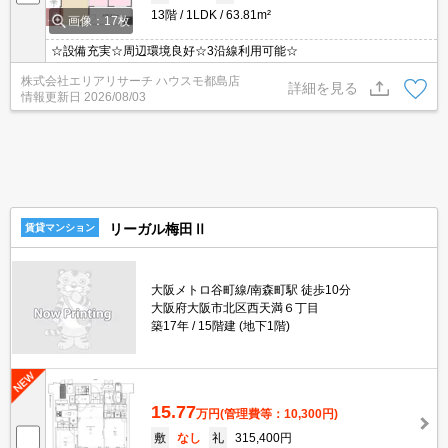
13階
1LDK
63.81m²
画像：17枚
☆設備充実☆周辺環境良好☆3沿線利用可能☆
株式会社エリアリサーチ ハウスモ都島店
詳細を見る
情報更新日
2026/08/03
リーガル梅田Ⅱ
賃貸マンション
大阪メトロ谷町線/南森町駅 徒歩10分
大阪府大阪市北区西天満６丁目
築17年
15階建 (地下1階)
15.77
万円
(管理費等：10,300円)
敷
なし
礼
315,400円