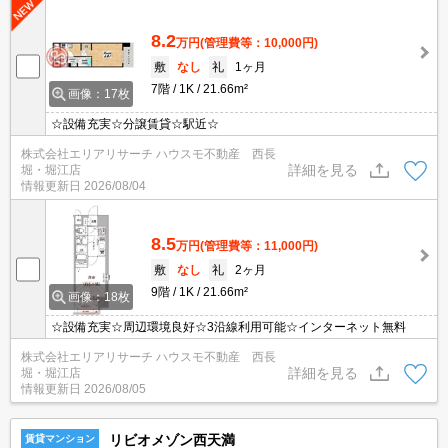
8.2
万円
(管理費等：10,000円)
敷
なし
礼
1ヶ月
7階
1K
21.66m²
画像：17枚
☆設備充実☆分譲賃貸☆駅近☆
株式会社エリアリサーチ ハウスモ不動産 西長
詳細を見る
堀・堀江店
情報更新日
2026/08/04
8.5
万円
(管理費等：11,000円)
敷
なし
礼
2ヶ月
9階
1K
21.66m²
画像：18枚
☆設備充実☆周辺環境良好☆3沿線利用可能☆インターネット無料
株式会社エリアリサーチ ハウスモ不動産 西長
詳細を見る
堀・堀江店
情報更新日
2026/08/05
リビオメゾン西天満
賃貸マンション