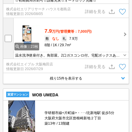
☆初期費用分割可☆設備充実☆オートロック完備☆
株式会社エリアリサーチ ハウスモ都島店
詳細を見る
情報更新日
2026/08/05
7.9
万円
(管理費等：7,000円)
敷
なし
礼
7.9万
8階
1K
29.7m²
画像：23枚
温水洗浄便座付き。角部屋。2口ガスコンロ付。宅配ボックスあ
り。浴室乾燥機付。
株式会社エイブル 大阪梅田店
詳細を見る
情報更新日
2026/07/29
残り15件を表示する
WOB UMEDA
賃貸マンション
学研都市線<片町線>・･･･/北新地駅 徒歩5分
大阪府大阪市北区曾根崎新地２丁目
築13年
13階建