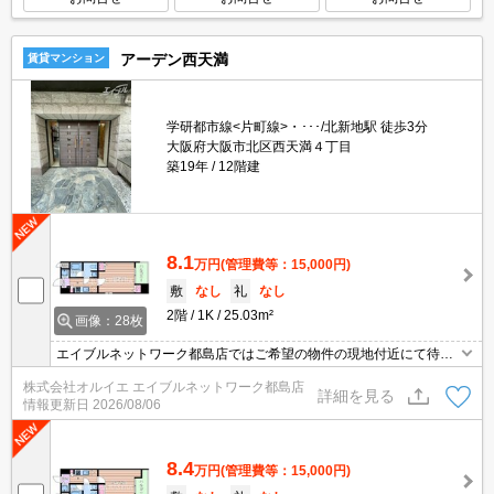
アーデン西天満
賃貸マンション
学研都市線<片町線>・･･･/北新地駅 徒歩3分
大阪府大阪市北区西天満４丁目
築19年
12階建
8.1
万円
(管理費等：15,000円)
敷
なし
礼
なし
2階
1K
25.03m²
画像：28枚
エイブルネットワーク都島店ではご希望の物件の現地付近にて待ち
合わせをさせていただきご内覧いただくサービスや、主要駅までの
株式会社オルイエ エイブルネットワーク都島店
お迎えサービスも実施中です。詳しくは「エイブルネットワーク都
詳細を見る
情報更新日
2026/08/06
島店」０１２０－０１０－７９９にお気軽にお問合せ下さい♪
8.4
万円
(管理費等：15,000円)