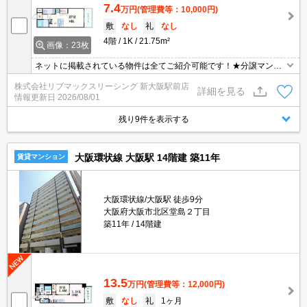
7.4
万円
(管理費等：10,000円)
敷
なし
礼
なし
4階
1K
21.75m²
画像：23枚
ネットに掲載されている物件は全てご紹介可能です！★分譲マンシ
ョン★初期費用クレジット決済可能★人気のカウンターキッチンタ
株式会社リブマックスリーシング 新大阪駅前店
イプ★弊社は天満橋駅前店、新大阪駅前店、梅田店、江坂店、四ツ
詳細を見る
情報更新日
2026/08/01
橋店ご希望の店舗でご対応可能です★女性スタッフ・ベテランスタ
ッフ在籍★内見代行・写真撮影/動画撮影/WEB契約等来店不要でご
残り9件を表示する
契約可能です。
大阪環状線 大阪駅 14階建 築11年
賃貸マンション
大阪環状線/大阪駅 徒歩9分
大阪府大阪市北区堂島２丁目
築11年
14階建
13.5
万円
(管理費等：12,000円)
敷
なし
礼
1ヶ月