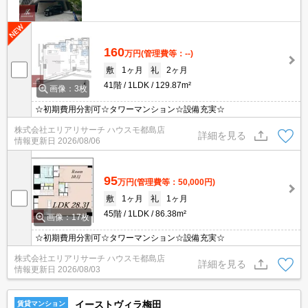
160
万円
(管理費等：--)
敷
1ヶ月
礼
2ヶ月
41階
1LDK
129.87m²
画像：3枚
☆初期費用分割可☆タワーマンション☆設備充実☆
株式会社エリアリサーチ ハウスモ都島店
詳細を見る
情報更新日
2026/08/06
95
万円
(管理費等：50,000円)
敷
1ヶ月
礼
1ヶ月
45階
1LDK
86.38m²
画像：17枚
☆初期費用分割可☆タワーマンション☆設備充実☆
株式会社エリアリサーチ ハウスモ都島店
詳細を見る
情報更新日
2026/08/03
イーストヴィラ梅田
賃貸マンション