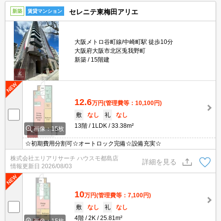
セレニテ東梅田アリエ
新築
賃貸マンション
大阪メトロ谷町線/中崎町駅 徒歩10分
大阪府大阪市北区兎我野町
新築
15階建
12.6
万円
(管理費等：10,100円)
敷
なし
礼
なし
13階
1LDK
33.38m²
画像：15枚
☆初期費用分割可☆オートロック完備☆設備充実☆
株式会社エリアリサーチ ハウスモ都島店
詳細を見る
情報更新日
2026/08/03
10
万円
(管理費等：7,100円)
敷
なし
礼
なし
4階
2K
25.81m²
画像：15枚