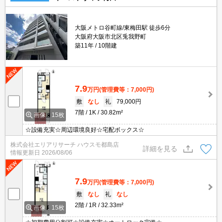
大阪メトロ谷町線/東梅田駅 徒歩6分
大阪府大阪市北区兎我野町
築11年
10階建
7.9
万円
(管理費等：7,000円)
敷
なし
礼
79,000円
7階
1K
30.82m²
画像：15枚
☆設備充実☆周辺環境良好☆宅配ボックス☆
株式会社エリアリサーチ ハウスモ都島店
詳細を見る
情報更新日
2026/08/06
7.9
万円
(管理費等：7,000円)
敷
なし
礼
なし
2階
1R
32.33m²
画像：15枚