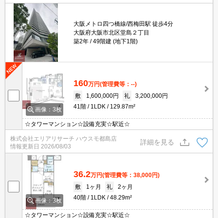
大阪メトロ四つ橋線/西梅田駅 徒歩4分
大阪府大阪市北区堂島２丁目
築2年
49階建 (地下1階)
160
万円
(管理費等：--)
敷
1,600,000円
礼
3,200,000円
41階
1LDK
129.87m²
画像：3枚
☆タワーマンション☆設備充実☆駅近☆
株式会社エリアリサーチ ハウスモ都島店
詳細を見る
情報更新日
2026/08/03
36.2
万円
(管理費等：38,000円)
敷
1ヶ月
礼
2ヶ月
40階
1LDK
48.29m²
画像：3枚
☆タワーマンション☆設備充実☆駅近☆