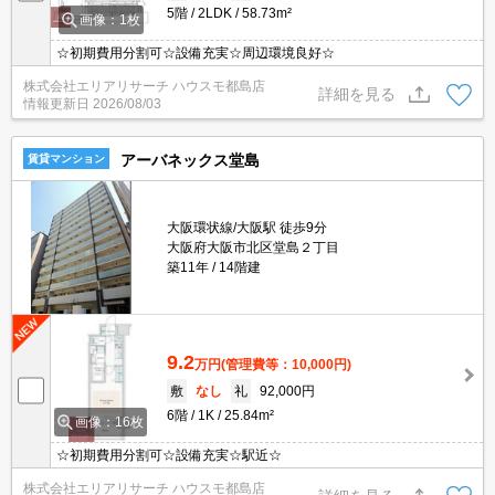
5階
2LDK
58.73m²
画像：1枚
☆初期費用分割可☆設備充実☆周辺環境良好☆
株式会社エリアリサーチ ハウスモ都島店
詳細を見る
情報更新日
2026/08/03
アーバネックス堂島
賃貸マンション
大阪環状線/大阪駅 徒歩9分
大阪府大阪市北区堂島２丁目
築11年
14階建
9.2
万円
(管理費等：10,000円)
敷
なし
礼
92,000円
6階
1K
25.84m²
画像：16枚
☆初期費用分割可☆設備充実☆駅近☆
株式会社エリアリサーチ ハウスモ都島店