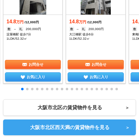
14.8
14.8
14
万円
万円
/12,000円
/12,000円
敷
--
礼
200,000円
敷
--
礼
200,000円
敷
淀屋橋駅 徒歩7分
大江橋駅 徒歩6分
東梅
1LDK/52.32㎡
1LDK/52.32㎡
1LD
お問合せ
お問合せ
お気に入り
お気に入り
大阪市北区の賃貸物件を見る
＞
大阪市北区西天満の賃貸物件を見る
＞