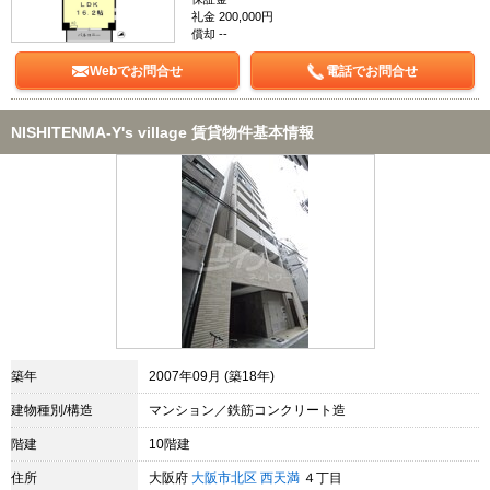
礼金 200,000円
償却 --
Webでお問合せ
電話でお問合せ
NISHITENMA-Y's village 賃貸物件基本情報
築年
2007年09月 (築18年)
建物種別/構造
マンション／鉄筋コンクリート造
階建
10階建
住所
大阪府
大阪市北区
西天満
４丁目