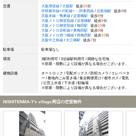
交通
大阪環状線
/
大阪駅
徒歩
10
分
学研都市線<片町線>・JR東西線
/
北新地駅
徒歩
9
分
京阪本線・鴨東線
/
淀屋橋駅
徒歩
9
分
大阪メトロ御堂筋線
/
淀屋橋駅
徒歩
9
分
大阪メトロ御堂筋線
/
梅田駅
徒歩
10
分
大阪メトロ谷町線
/
東梅田駅
徒歩
9
分
大阪メトロ四つ橋線
/
西梅田駅
徒歩
10
分
京阪中之島線
/
大江橋駅
徒歩
7
分
駐車場
駐車場なし
環境
3駅利用可 / 3沿線駅利用可 / 閑静な住宅地
※部屋・階数により設備が異なる場合がございます。
建物設備
オートロック / 宅配ボックス / 防犯カメラ / エレベータ
ー / 敷地内ごみ置き場 / 集合郵便受け / 都市ガス / 電気
/ 公営上水道 / 下水道 / 駐輪場
※部屋・階数により設備が異なる場合がございます。
NISHITENMA-Y's village周辺の空室物件