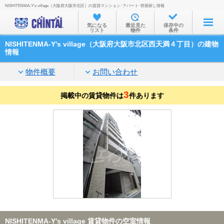
NISHITENMA-Y's village（大阪府大阪市北区）の賃貸マンション･アパート･部屋探し情報
お部屋を探す
気になる
最近見た
保存中の
リスト
物件
条件
沿線・駅から
NISHITENMA-Y's village（大阪府大阪市北区西天満４丁目）の建物
住所から
情報
家賃相場から
物件概要
お問い合わせ
通勤通学時間から
3
掲載中の賃貸物件は
件あります
物件特集から
不動産会社から
TOP
NISHITENMA-Y's village 賃貸物件の空室情報