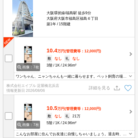
大阪環状線/福島駅 徒歩9分
大阪府大阪市福島区福島６丁目
築1年
15階建
10.4
万円
(管理費等：12,000円)
敷
なし
礼
なし
3階
1K
24.96m²
画像：7枚
ワンちゃん、ニャンちゃんも一緒に暮らせます。ペット飼育の場
合、敷金1ヵ月分増。こんなお部屋に住んでお友達に自慢しちゃい
株式会社エイブル 淀屋橋北浜店
ましょう。
詳細を見る
情報更新日
2026/08/06
10.5
万円
(管理費等：12,000円)
敷
なし
礼
21万
5階
1K
24.96m²
画像：7枚
こんなお部屋に住んでお友達に自慢しちゃいましょう。退去時、エ