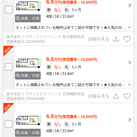
6.5
万円
(管理費等：10,000円)
敷
なし
礼
1ヶ月
4階
1K
21.6m²
画像：20枚
ネットに掲載されている物件は全てご紹介可能です！★人気の分譲
型マンション★インターネット無料★初期費用クレジット決済可能
株式会社リブマックスリーシング 新大阪駅前店
★弊社は天満橋駅前店、新大阪駅前店、梅田店、江坂店、四ツ橋店
詳細を見る
情報更新日
2026/08/08
ご希望の店舗でご対応可能です★女性スタッフ・ベテランスタッフ
在籍★内見代行・写真撮影/動画撮影/WEB契約等来店不要でご契約
可能です。
6.5
万円
(管理費等：10,000円)
敷
なし
礼
1ヶ月
4階
1K
21.6m²
画像：20枚
ネットに掲載されている物件は全てご紹介可能です！★人気の分譲
型マンション★インターネット無料★初期費用クレジット決済可能
株式会社リブマックスリーシング 天満橋駅前店
★弊社は天満橋駅前店、新大阪駅前店、梅田店、江坂店、四ツ橋店
詳細を見る
情報更新日
2026/08/08
ご希望の店舗でご対応可能です★女性スタッフ・ベテランスタッフ
在籍★内見代行・写真撮影/動画撮影/WEB契約等来店不要でご契約
可能です。
6.5
万円
(管理費等：10,000円)
敷
なし
礼
1ヶ月
4階
1K
21.6m²
画像：20枚