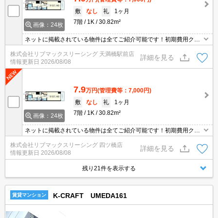
敷
なし
礼
1ヶ月
7階
1K
30.82m²
画像：24枚
ネットに掲載されている物件は全てご紹介可能です！初期費用クレ
ジット決済可★梅田駅まで徒歩圏内★弊社は天満橋駅前店、新大阪
株式会社リブマックスリーシング 天満橋駅前店
駅前店、梅田店、江坂店、四ツ橋店ご希望の店舗でご対応可能です
詳細を見る
情報更新日
2026/08/08
★女性スタッフ・ベテランスタッフ在籍★何でもご相談ください。
内見代行・写真撮影/動画撮影/WEB契約等来店不要でご契約可能で
す。
7.9
万円
(管理費等：7,000円)
敷
なし
礼
1ヶ月
7階
1K
30.82m²
画像：24枚
ネットに掲載されている物件は全てご紹介可能です！初期費用クレ
ジット決済可★梅田駅まで徒歩圏内★弊社は天満橋駅前店、新大阪
株式会社リブマックスリーシング 四ツ橋店
駅前店、梅田店、江坂店、四ツ橋店ご希望の店舗でご対応可能です
詳細を見る
情報更新日
2026/08/08
★女性スタッフ・ベテランスタッフ在籍★何でもご相談ください。
内見代行・写真撮影/動画撮影/WEB契約等来店不要でご契約可能で
残り21件を表示する
す。
K-CRAFT UMEDA161
賃貸マンション