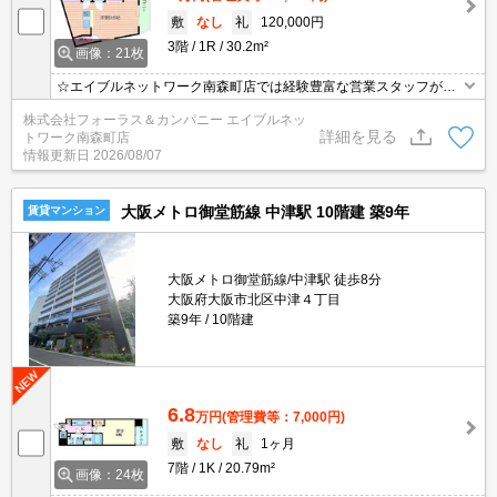
敷
なし
礼
120,000円
3階
1R
30.2m²
画像：21枚
☆エイブルネットワーク南森町店では経験豊富な営業スタッフが多
数在籍しており、全力でサポートさせて頂きます☆ご希望の物件の
株式会社フォーラス＆カンパニー エイブルネッ
現地付近にて待ち合わせをさせていただきご内覧いただくサービス
詳細を見る
トワーク南森町店
や、主要駅までのお迎えサービスも実施中です☆詳しくは「エイブ
情報更新日
2026/08/07
ルネットワーク南森町店」０１２０－８２１－２６０にお気軽にお
問合せ下さい♪
大阪メトロ御堂筋線 中津駅 10階建 築9年
賃貸マンション
大阪メトロ御堂筋線/中津駅 徒歩8分
大阪府大阪市北区中津４丁目
築9年
10階建
6.8
万円
(管理費等：7,000円)
敷
なし
礼
1ヶ月
7階
1K
20.79m²
画像：24枚