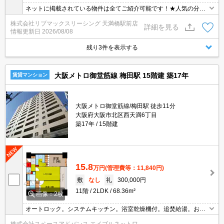
ネットに掲載されている物件は全てご紹介可能です！★人気の分譲
型マンション★インターネット・Wi-Fi無料★初期費用クレジット決
株式会社リブマックスリーシング 天満橋駅前店
済可能★保証人不要★ご内覧可能です。★家具家電付物件です★
詳細を見る
情報更新日
2026/08/08
残り3件を表示する
大阪メトロ御堂筋線 梅田駅 15階建 築17年
賃貸マンション
大阪メトロ御堂筋線/梅田駅 徒歩11分
大阪府大阪市北区西天満6丁目
築17年
15階建
15.8
万円
(管理費等：11,840円)
敷
なし
礼
300,000円
11階
2LDK
68.36m²
画像：2枚
オートロック。システムキッチン。浴室乾燥機付。追焚給湯。お問
い合わせはエイブルネットワーク天満橋店まで 電話番号：06-479
株式会社スペースアドバンス エイブルネットワ