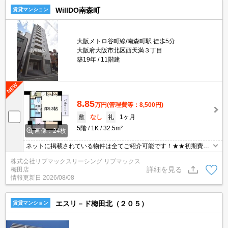
WillDO南森町
賃貸マンション
大阪メトロ谷町線/南森町駅 徒歩5分
大阪府大阪市北区西天満３丁目
築19年
11階建
8.85
万円
(管理費等：8,500円)
敷
なし
礼
1ヶ月
5階
1K
32.5m²
画像：24枚
ネットに掲載されている物件は全てご紹介可能です！★★初期費用
クレジット決済可能★保証人不要★ご内覧可能です。北区の物件に
株式会社リブマックスリーシング リブマックス
て主要エリアへのアクセス良好です♪セキュリティ万全で一人暮らし
詳細を見る
梅田店
も安心★
情報更新日
2026/08/08
エスリ－ド梅田北（２０５）
賃貸マンション