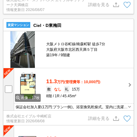
0-2228
詳細を見る
ーク天満橋店
情報更新日
2026/08/07
Ciel・D東梅田
賃貸マンション
大阪メトロ谷町線/南森町駅 徒歩7分
大阪府大阪市北区西天満５丁目
築19年
9階建
11.3
万円
(管理費等：10,000円)
敷
なし
礼
15万
8階
1R
45.45m²
画像：17枚
保証会社加入要(1万円:プラン一例)。浴室換気乾燥式。室内に洗濯機
置場あり。システムキッチン。
株式会社エイブル 中崎町店
詳細を見る
情報更新日
2026/08/08