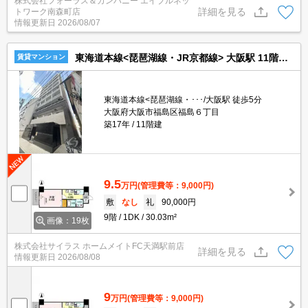
株式会社フォーラス＆カンパニー エイブルネッ
現地付近にて待ち合わせをさせていただきご内覧いただくサービス
詳細を見る
トワーク南森町店
や、主要駅までのお迎えサービスも実施中です☆詳しくは「エイブ
情報更新日
2026/08/07
ルネットワーク南森町店」０１２０－８２１－２６０にお気軽にお
問合せ下さい♪
東海道本線<琵琶湖線・JR京都線> 大阪駅 11階建 築17年
賃貸マンション
東海道本線<琵琶湖線・･･･/大阪駅 徒歩5分
大阪府大阪市福島区福島６丁目
築17年
11階建
9.5
万円
(管理費等：9,000円)
敷
なし
礼
90,000円
9階
1DK
30.03m²
画像：19枚
株式会社サイラス ホームメイトFC天満駅前店
詳細を見る
情報更新日
2026/08/08
9
万円
(管理費等：9,000円)