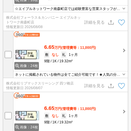
画像：10枚
☆エイブルネットワーク南森町店では経験豊富な営業スタッフが多
数在籍しており、全力でサポートさせて頂きます☆ご希望の物件の
株式会社フォーラス＆カンパニー エイブルネッ
現地付近にて待ち合わせをさせていただきご内覧いただくサービス
詳細を見る
トワーク南森町店
や、主要駅までのお迎えサービスも実施中です☆詳しくは「エイブ
情報更新日
2026/08/08
ルネットワーク南森町店」０１２０－８２１－２６０にお気軽にお
問合せ下さい♪
6.65
万円
(管理費等：11,000円)
敷
なし
礼
1ヶ月
9階
1K
19.32m²
画像：24枚
ネットに掲載されている物件は全てご紹介可能です！★人気の分譲
型マンション★インターネット・Wi-Fi無料★初期費用クレジット決
株式会社リブマックスリーシング 四ツ橋店
済可能★保証人不要★ご内覧可能です。★家具家電付物件です★
詳細を見る
情報更新日
2026/08/07
6.65
万円
(管理費等：11,000円)
敷
なし
礼
1ヶ月
9階
1K
19.32m²
画像：24枚