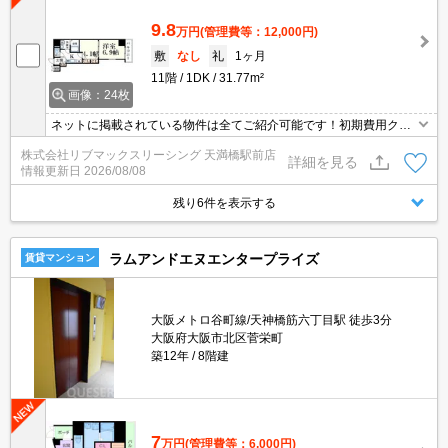
9.8
万円
(管理費等：12,000円)
敷
なし
礼
1ヶ月
11階
1DK
31.77m²
画像：24枚
ネットに掲載されている物件は全てご紹介可能です！初期費用クレ
ジット決済可★フレッツ光ネクスト対応★人気の分譲マンション★
株式会社リブマックスリーシング 天満橋駅前店
弊社は天満橋駅前店、新大阪駅前店、梅田店、江坂店、四ツ橋店ご
詳細を見る
情報更新日
2026/08/08
希望の店舗でご対応可能です★女性スタッフ・ベテランスタッフ在
籍★内見代行・写真撮影/動画撮影/WEB契約等来店不要でご契約可
残り6件を表示する
能です。
ラムアンドエヌエンタープライズ
賃貸マンション
大阪メトロ谷町線/天神橋筋六丁目駅 徒歩3分
大阪府大阪市北区菅栄町
築12年
8階建
7
万円
(管理費等：6,000円)