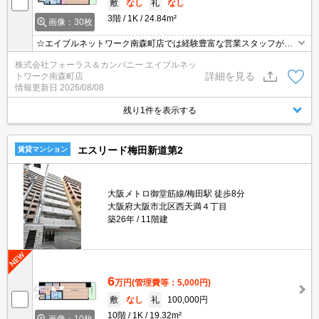
敷
なし
礼
なし
3階
1K
24.84m²
画像：30枚
☆エイブルネットワーク南森町店では経験豊富な営業スタッフが多
数在籍しており、全力でサポートさせて頂きます☆ご希望の物件の
株式会社フォーラス＆カンパニー エイブルネッ
現地付近にて待ち合わせをさせていただきご内覧いただくサービス
詳細を見る
トワーク南森町店
や、主要駅までのお迎えサービスも実施中です☆詳しくは「エイブ
情報更新日
2026/08/08
ルネットワーク南森町店」０１２０－８２１－２６０にお気軽にお
問合せ下さい♪
残り1件を表示する
エスリード梅田新道第2
賃貸マンション
大阪メトロ御堂筋線/梅田駅 徒歩8分
大阪府大阪市北区西天満４丁目
築26年
11階建
6
万円
(管理費等：5,000円)
敷
なし
礼
100,000円
10階
1K
19.32m²