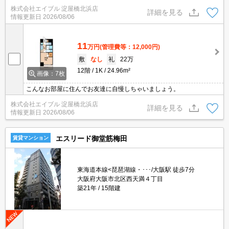
アコン洗浄代13,200円。退去時清掃費27,500円。システムキッチン
株式会社エイブル 淀屋橋北浜店
をお好みの方に。TVモニターホンで安心生活を!。
詳細を見る
情報更新日
2026/08/06
11
万円
(管理費等：12,000円)
敷
なし
礼
22万
12階
1K
24.96m²
画像：7枚
こんなお部屋に住んでお友達に自慢しちゃいましょう。
株式会社エイブル 淀屋橋北浜店
詳細を見る
情報更新日
2026/08/06
エスリード御堂筋梅田
賃貸マンション
東海道本線<琵琶湖線・･･･/大阪駅 徒歩7分
大阪府大阪市北区西天満４丁目
築21年
15階建