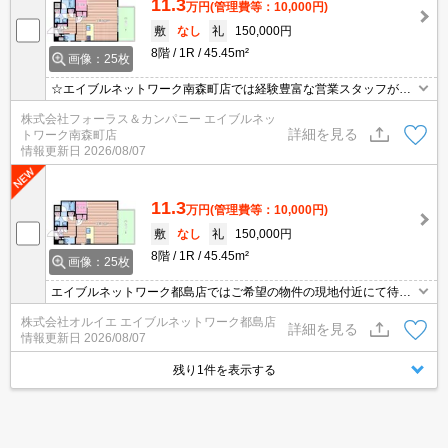
11.3
万円
(管理費等：10,000円)
敷
なし
礼
150,000円
8階
1R
45.45m²
画像：25枚
☆エイブルネットワーク南森町店では経験豊富な営業スタッフが多
数在籍しており、全力でサポートさせて頂きます☆ご希望の物件の
株式会社フォーラス＆カンパニー エイブルネッ
現地付近にて待ち合わせをさせていただきご内覧いただくサービス
詳細を見る
トワーク南森町店
や、主要駅までのお迎えサービスも実施中です☆詳しくは「エイブ
情報更新日
2026/08/07
ルネットワーク南森町店」０１２０－８２１－２６０にお気軽にお
問合せ下さい♪
11.3
万円
(管理費等：10,000円)
敷
なし
礼
150,000円
8階
1R
45.45m²
画像：25枚
エイブルネットワーク都島店ではご希望の物件の現地付近にて待ち
合わせをさせていただきご内覧いただくサービスや、主要駅までの
株式会社オルイエ エイブルネットワーク都島店
お迎えサービスも実施中です。詳しくは「エイブルネットワーク都
詳細を見る
情報更新日
2026/08/07
島店」０１２０－０１０－７９９にお気軽にお問合せ下さい♪
残り1件を表示する