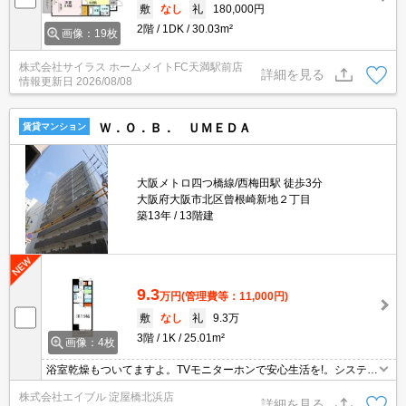
敷
なし
礼
180,000円
2階
1DK
30.03m²
画像：19枚
株式会社サイラス ホームメイトFC天満駅前店
詳細を見る
情報更新日
2026/08/08
Ｗ．Ｏ．Ｂ． ＵＭＥＤＡ
賃貸マンション
大阪メトロ四つ橋線/西梅田駅 徒歩3分
大阪府大阪市北区曾根崎新地２丁目
築13年
13階建
9.3
万円
(管理費等：11,000円)
敷
なし
礼
9.3万
3階
1K
25.01m²
画像：4枚
浴室乾燥もついてますよ。TVモニターホンで安心生活を!。システム
キッチンで料理もバッチリ!。
株式会社エイブル 淀屋橋北浜店
詳細を見る