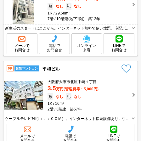
敷
なし
礼
なし
1R
29.58m²
7階
10階建(地下1階) 築12年
新生活のスタートはここから。インターネット無料で使い放題。宅配ボッ
クスあり。
メールで
電話で
オンライン
LINEで
お問合せ
お問合せ
来店
お問合せ
平和ビル
PR
賃貸マンション
大阪府大阪市北区中崎１丁目
3.5
万円
(管理費等：5,000円)
敷
なし
礼
なし
1K
16m²
2階
3階建 築57年
ケーブルテレビ対応（Ｊ：ＣＯＭ）。インターネット接続設備あり。引越
指定業者あり。当店のみの専属専任物件。
メールで
電話で
LINEで
お問合せ
お問合せ
お問合せ