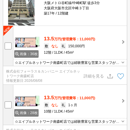
大阪メトロ谷町線/中崎町駅 徒歩3分
大阪府大阪市北区中崎３丁目
築17年
12階建
13.5
万円
(管理費等：11,000円)
敷
なし
礼
150,000円
12階
1LDK
45m²
画像：36枚
☆エイブルネットワーク南森町店では経験豊富な営業スタッフが多
数在籍しており、全力でサポートさせて頂きます☆ご希望の物件の
株式会社フォーラス＆カンパニー エイブルネッ
現地付近にて待ち合わせをさせていただきご内覧いただくサービス
詳細を見る
トワーク南森町店
や、主要駅までのお迎えサービスも実施中です☆詳しくは「エイブ
情報更新日
2026/08/08
ルネットワーク南森町店」０１２０－８２１－２６０にお気軽にお
問合せ下さい♪
13.5
万円
(管理費等：11,000円)
敷
なし
礼
1ヶ月
10階
1LDK
45m²
画像：28枚
☆エイブルネットワーク南森町店では経験豊富な営業スタッフが多
数在籍しており、全力でサポートさせて頂きます☆ご希望の物件の