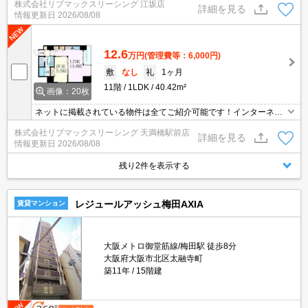
株式会社リブマックスリーシング 江坂店
駅前店、梅田店、江坂店、四ツ橋店ご希望の店舗でご対応可能です
詳細を見る
情報更新日
2026/08/08
★女性スタッフ・ベテランスタッフ在籍★何でもご相談ください。
内見代行・写真撮影/動画撮影/WEB契約等来店不要でご契約可能で
す。
12.6
万円
(管理費等：6,000円)
敷
なし
礼
1ヶ月
11階
1LDK
40.42m²
画像：20枚
ネットに掲載されている物件は全てご紹介可能です！インターネッ
ト無料★初期費用クレジット決済可★弊社は天満橋駅前店、新大阪
株式会社リブマックスリーシング 天満橋駅前店
駅前店、梅田店、江坂店、四ツ橋店ご希望の店舗でご対応可能です
詳細を見る
情報更新日
2026/08/08
★女性スタッフ・ベテランスタッフ在籍★何でもご相談ください。
内見代行・写真撮影/動画撮影/WEB契約等来店不要でご契約可能で
残り2件を表示する
す。
レジュールアッシュ梅田AXIA
賃貸マンション
大阪メトロ御堂筋線/梅田駅 徒歩8分
大阪府大阪市北区太融寺町
築11年
15階建