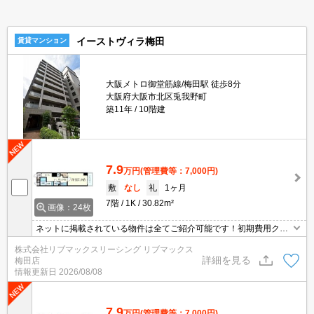
イーストヴィラ梅田
賃貸マンション
大阪メトロ御堂筋線/梅田駅 徒歩8分
大阪府大阪市北区兎我野町
築11年
10階建
7.9
万円
(管理費等：7,000円)
敷
なし
礼
1ヶ月
7階
1K
30.82m²
画像：24枚
ネットに掲載されている物件は全てご紹介可能です！初期費用クレ
ジット決済可★梅田駅まで徒歩圏内★弊社は天満橋駅前店、新大阪
株式会社リブマックスリーシング リブマックス
駅前店、梅田店、江坂店、四ツ橋店ご希望の店舗でご対応可能です
詳細を見る
梅田店
★女性スタッフ・ベテランスタッフ在籍★何でもご相談ください。
情報更新日
2026/08/08
内見代行・写真撮影/動画撮影/WEB契約等来店不要でご契約可能で
す。
7.9
万円
(管理費等：7,000円)