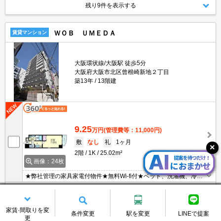
残り9件を表示する
ＷＯＢ ＵＭＥＤＡ
賃貸マンション
大阪環状線/大阪駅 徒歩5分
大阪府大阪市北区曾根崎新地２丁目
築13年
13階建
9.25
万円
(管理費等：11,000円)
敷
なし
礼
1ヶ月
2階
1K
25.02m²
画像：24枚
★弊社管理の家具家電付物件★無料Wi-fi付★ベッド、洗濯機、冷蔵
庫、掃除機、テレビ、デスク、照明、カーテン等の生活必需品が揃
株式会社リブマックスリーシング リブマックス
っています♪ネットに掲載されている物件は全てご紹介可能です！
詳細を見る
梅田店
情報更新日
2026/08/08
家賃·間取りを変
条件変更
駅を変更
LINEで提案
更