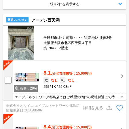
残り2件を表示する
アーデン西天満
賃貸マンション
学研都市線<片町線>・･･･/北新地駅 徒歩3分
大阪府大阪市北区西天満４丁目
築19年
12階建
8.1
万円
(管理費等：15,000円)
敷
なし
礼
なし
2階
1K
25.03m²
画像：28枚
エイブルネットワーク都島店ではご希望の物件の現地付近にて待ち
合わせをさせていただきご内覧いただくサービスや、主要駅までの
株式会社オルイエ エイブルネットワーク都島店
お迎えサービスも実施中です。詳しくは「エイブルネットワーク都
詳細を見る
情報更新日
2026/08/06
島店」０１２０－０１０－７９９にお気軽にお問合せ下さい♪
8.4
万円
(管理費等：15,000円)