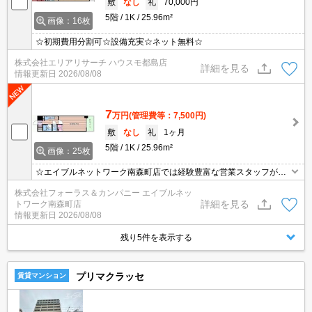
敷
なし
礼
70,000円
5階
1K
25.96m²
画像：16枚
☆初期費用分割可☆設備充実☆ネット無料☆
株式会社エリアリサーチ ハウスモ都島店
詳細を見る
情報更新日
2026/08/08
7
万円
(管理費等：7,500円)
敷
なし
礼
1ヶ月
5階
1K
25.96m²
画像：25枚
☆エイブルネットワーク南森町店では経験豊富な営業スタッフが多
数在籍しており、全力でサポートさせて頂きます☆ご希望の物件の
株式会社フォーラス＆カンパニー エイブルネッ
現地付近にて待ち合わせをさせていただきご内覧いただくサービス
詳細を見る
トワーク南森町店
や、主要駅までのお迎えサービスも実施中です☆詳しくは「エイブ
情報更新日
2026/08/08
ルネットワーク南森町店」０１２０－８２１－２６０にお気軽にお
問合せ下さい♪
残り5件を表示する
プリマクラッセ
賃貸マンション