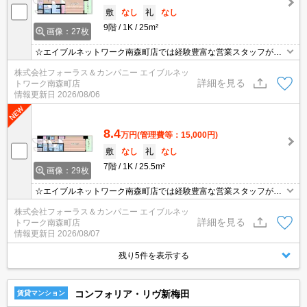
敷
なし
礼
なし
9階
1K
25m²
画像：27枚
☆エイブルネットワーク南森町店では経験豊富な営業スタッフが多
数在籍しており、全力でサポートさせて頂きます☆ご希望の物件の
株式会社フォーラス＆カンパニー エイブルネッ
現地付近にて待ち合わせをさせていただきご内覧いただくサービス
詳細を見る
トワーク南森町店
や、主要駅までのお迎えサービスも実施中です☆詳しくは「エイブ
情報更新日
2026/08/06
ルネットワーク南森町店」０１２０－８２１－２６０にお気軽にお
問合せ下さい♪
8.4
万円
(管理費等：15,000円)
敷
なし
礼
なし
7階
1K
25.5m²
画像：29枚
☆エイブルネットワーク南森町店では経験豊富な営業スタッフが多
数在籍しており、全力でサポートさせて頂きます☆ご希望の物件の
株式会社フォーラス＆カンパニー エイブルネッ
現地付近にて待ち合わせをさせていただきご内覧いただくサービス
詳細を見る
トワーク南森町店
や、主要駅までのお迎えサービスも実施中です☆詳しくは「エイブ
情報更新日
2026/08/07
ルネットワーク南森町店」０１２０－８２１－２６０にお気軽にお
問合せ下さい♪
残り5件を表示する
コンフォリア・リヴ新梅田
賃貸マンション