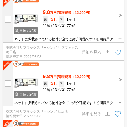
9.8
万円
(管理費等：12,000円)
敷
なし
礼
1ヶ月
11階
1DK
31.77m²
画像：24枚
ネットに掲載されている物件は全てご紹介可能です！初期費用クレ
ジット決済可★フレッツ光ネクスト対応★人気の分譲マンション★
株式会社リブマックスリーシング リブマックス
弊社は天満橋駅前店、新大阪駅前店、梅田店、江坂店、四ツ橋店ご
詳細を見る
梅田店
希望の店舗でご対応可能です★女性スタッフ・ベテランスタッフ在
情報更新日
2026/08/08
籍★内見代行・写真撮影/動画撮影/WEB契約等来店不要でご契約可
能です。
9.8
万円
(管理費等：12,000円)
敷
なし
礼
1ヶ月
11階
1DK
31.77m²
画像：24枚
ネットに掲載されている物件は全てご紹介可能です！初期費用クレ
ジット決済可★フレッツ光ネクスト対応★人気の分譲マンション★
株式会社リブマックスリーシング 江坂店
弊社は天満橋駅前店、新大阪駅前店、梅田店、江坂店、四ツ橋店ご
詳細を見る
情報更新日
2026/08/08
希望の店舗でご対応可能です★女性スタッフ・ベテランスタッフ在
籍★内見代行・写真撮影/動画撮影/WEB契約等来店不要でご契約可
能です。