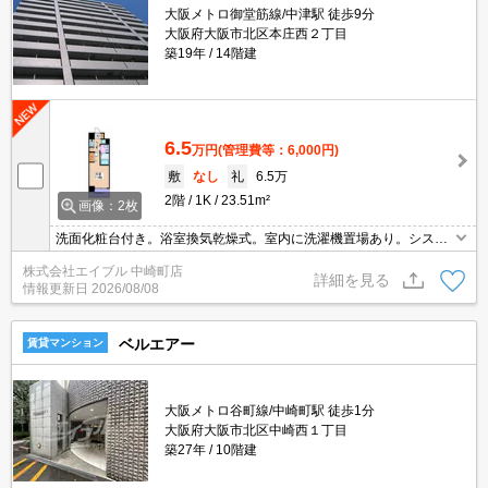
大阪メトロ御堂筋線/中津駅 徒歩9分
大阪府大阪市北区本庄西２丁目
築19年
14階建
6.5
万円
(管理費等：6,000円)
敷
なし
礼
6.5万
2階
1K
23.51m²
画像：2枚
洗面化粧台付き。浴室換気乾燥式。室内に洗濯機置場あり。システ
ムキッチン。
株式会社エイブル 中崎町店
詳細を見る
情報更新日
2026/08/08
ベルエアー
賃貸マンション
大阪メトロ谷町線/中崎町駅 徒歩1分
大阪府大阪市北区中崎西１丁目
築27年
10階建