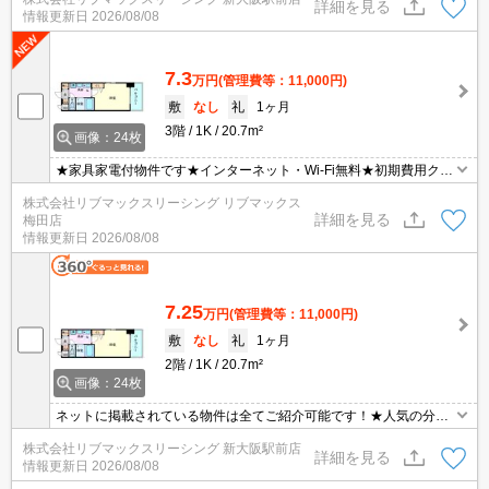
掲載されている物件は全てご紹介可能です！
詳細を見る
情報更新日
2026/08/08
7.3
万円
(管理費等：11,000円)
敷
なし
礼
1ヶ月
3階
1K
20.7m²
画像：24枚
★家具家電付物件です★インターネット・Wi-Fi無料★初期費用クレ
ジット決済可能★保証人不要★人気の分譲型マンション★ネットに
株式会社リブマックスリーシング リブマックス
掲載されている物件は全てご紹介可能です！
詳細を見る
梅田店
情報更新日
2026/08/08
7.25
万円
(管理費等：11,000円)
敷
なし
礼
1ヶ月
2階
1K
20.7m²
画像：24枚
ネットに掲載されている物件は全てご紹介可能です！★人気の分譲
型マンション★インターネット・Wi-Fi無料★初期費用クレジット決
株式会社リブマックスリーシング 新大阪駅前店
済可能★保証人不要★ご内覧可能です。★家具家電付物件です★
詳細を見る
情報更新日
2026/08/08