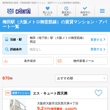
梅田駅周辺の賃貸・不動産情報で賃貸マンション・賃貸アパートなど賃貸物件の部屋探し
お部屋を探す
気になる
最近見た
保存中の
リスト
物件
条件
沿線・駅から
梅田駅（大阪メトロ御堂筋線）の賃貸マンション・アパ
住所から
ート一覧
家賃相場から
梅田（地下鉄）駅（大阪メトロ御堂筋線）
沿線・駅
変更する
周辺
通勤通学時間から
詳細条件
指定なし
変更する
物件特集から
不動産会社から
条件保存
物件新着メール
TOP
670
件
エス・キュート西天満
PR
賃貸マンション
大阪府大阪市北区西天満４丁目
9.2
万円
(管理費等：8,000円)