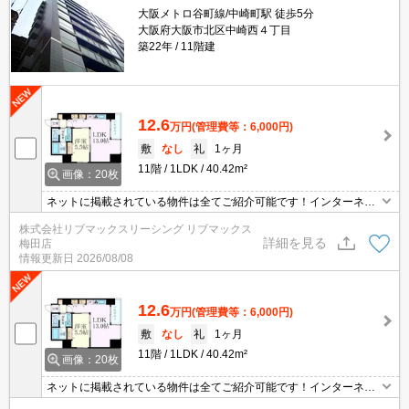
大阪メトロ谷町線/中崎町駅 徒歩5分
大阪府大阪市北区中崎西４丁目
築22年
11階建
12.6
万円
(管理費等：6,000円)
敷
なし
礼
1ヶ月
11階
1LDK
40.42m²
画像：20枚
ネットに掲載されている物件は全てご紹介可能です！インターネッ
ト無料★初期費用クレジット決済可★弊社は天満橋駅前店、新大阪
株式会社リブマックスリーシング リブマックス
駅前店、梅田店、江坂店、四ツ橋店ご希望の店舗でご対応可能です
詳細を見る
梅田店
★女性スタッフ・ベテランスタッフ在籍★何でもご相談ください。
情報更新日
2026/08/08
内見代行・写真撮影/動画撮影/WEB契約等来店不要でご契約可能で
す。
12.6
万円
(管理費等：6,000円)
敷
なし
礼
1ヶ月
11階
1LDK
40.42m²
画像：20枚
ネットに掲載されている物件は全てご紹介可能です！インターネッ
ト無料★初期費用クレジット決済可★弊社は天満橋駅前店、新大阪