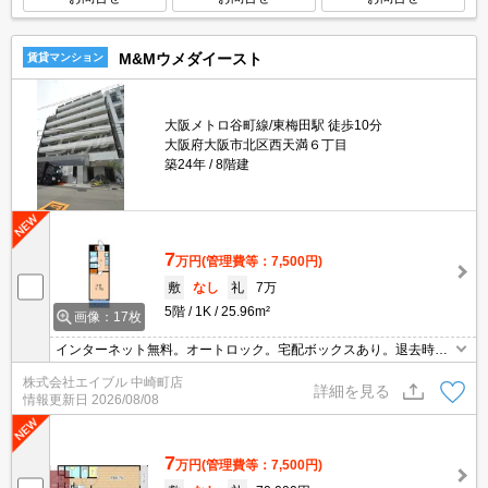
M&Mウメダイースト
賃貸マンション
大阪メトロ谷町線/東梅田駅 徒歩10分
大阪府大阪市北区西天満６丁目
築24年
8階建
7
万円
(管理費等：7,500円)
敷
なし
礼
7万
5階
1K
25.96m²
画像：17枚
インターネット無料。オートロック。宅配ボックスあり。退去時清
掃費38,500円。
株式会社エイブル 中崎町店
詳細を見る
情報更新日
2026/08/08
7
万円
(管理費等：7,500円)