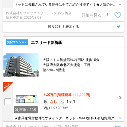
ネットに掲載されている物件は全てご紹介可能です！★人気の分譲
型マンション★インターネット無料★初期費用クレジット決済可能
株式会社リブマックスリーシング 四ツ橋店
★弊社は天満橋駅前店、新大阪駅前店、梅田店、江坂店、四ツ橋店
詳細を見る
情報更新日
2026/08/08
ご希望の店舗でご対応可能です★女性スタッフ・ベテランスタッフ
在籍★内見代行・写真撮影/動画撮影/WEB契約等来店不要でご契約
残り25件を表示する
可能です。
エスリード新梅田
賃貸マンション
大阪メトロ御堂筋線/梅田駅 徒歩10分
大阪府大阪市北区大淀南１丁目
築22年
9階建
7.3
万円
(管理費等：11,000円)
敷
なし
礼
1ヶ月
3階
1K
20.7m²
画像：24枚
★家具家電付物件です★インターネット・Wi-Fi無料★初期費用クレ
ジット決済可能★保証人不要★人気の分譲型マンション★ネットに
株式会社リブマックスリーシング 新大阪駅前店