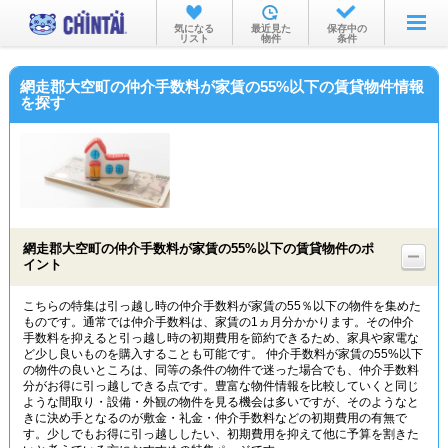
お部屋を探す
気になる
最近見た
保存中の
リスト
物件
条件
沿線・駅から
網走郡大空町の仲介手数料が家賃の55%以下の賃貸物件情報
住所から
を探す
家賃相場から
通勤通学時間から
物件特集から
網走郡大空町の仲介手数料が家賃の55%以下の賃貸物件のポ
不動産会社から
イント
TOP
こちらの特集は引っ越し時の仲介手数料が家賃の55％以下の物件を集めた
ものです。通常では仲介手数料は、家賃の1ヵ月分かかります。その仲介
手数料を抑えると引っ越し時の初期費用を節約できるため、家具や家電な
ど少し良いものを購入することも可能です。 仲介手数料が家賃の55%以下
の物件の良いところは、同等の条件の物件で迷った場合でも、仲介手数料
分がお得に引っ越しできる点です。豊富な物件情報を比較していくと同じ
ような間取り・設備・外観の物件を見る機会は多いですが、そのようなと
きに決め手となるのが敷金・礼金・仲介手数料などの初期費用の有無で
す。少しでもお得に引っ越ししたい、初期費用を抑えて他に予算を割きた