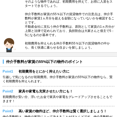
そのような物件であれば、初期費用を抑えて、お得に入居をス
タートできるでしょう。
仲介手数料が家賃の55％以下の賃貸物件での注意点は、仲介手
数料が家賃1ヵ月分を超える金額になっていないかを確認するこ
とです。
不動産会社に支払う仲介手数料は、原則として家賃の1ヵ月分が
上限と法律で定められており、負担割合は大家さんと借主で5：
5になるのが基本です。
初期費用を抑えられる仲介手数料55％以下の賃貸物件の中か
ら、長く快適に暮らせる住まいを探しましょう。
仲介手数料が家賃の55%以下の物件のポイント
Point1
初期費用をとにかく抑えたい方に
引越しで気になるのが初期費用。仲介手数料が家賃の55%以下の物件なら、賢
く初期費用を抑えられます。
Point2
家具や家電も充実させたい方にも！
初期費用が安い分、浮いたお金で家具や家電をグレードアップさせることもで
きます！
Point3
高い家賃の物件ほど、仲介手数料は賢く選択しましょう！
仲介手数料は、物件の家賃によって決まることがほとんどです。仲介手数料が