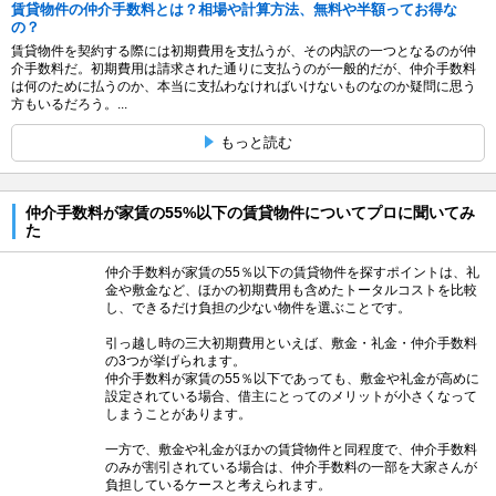
賃貸物件の仲介手数料とは？相場や計算方法、無料や半額ってお得な
の？
賃貸物件を契約する際には初期費用を支払うが、その内訳の一つとなるのが仲
介手数料だ。初期費用は請求された通りに支払うのが一般的だが、仲介手数料
は何のために払うのか、本当に支払わなければいけないものなのか疑問に思う
方もいるだろう。...
もっと読む
仲介手数料が家賃の55%以下の賃貸物件についてプロに聞いてみ
た
仲介手数料が家賃の55％以下の賃貸物件を探すポイントは、礼
金や敷金など、ほかの初期費用も含めたトータルコストを比較
し、できるだけ負担の少ない物件を選ぶことです。
引っ越し時の三大初期費用といえば、敷金・礼金・仲介手数料
の3つが挙げられます。
仲介手数料が家賃の55％以下であっても、敷金や礼金が高めに
設定されている場合、借主にとってのメリットが小さくなって
しまうことがあります。
一方で、敷金や礼金がほかの賃貸物件と同程度で、仲介手数料
のみが割引されている場合は、仲介手数料の一部を大家さんが
負担しているケースと考えられます。