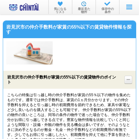
お部屋を探す
気になる
最近見た
保存中の
リスト
物件
条件
沿線・駅から
岩見沢市の仲介手数料が家賃の55%以下の賃貸物件情報を探
住所から
す
家賃相場から
通勤通学時間から
物件特集から
岩見沢市の仲介手数料が家賃の55%以下の賃貸物件のポイン
不動産会社から
ト
TOP
こちらの特集は引っ越し時の仲介手数料が家賃の55％以下の物件を集めた
ものです。通常では仲介手数料は、家賃の1ヵ月分かかります。その仲介
手数料を抑えると引っ越し時の初期費用を節約できるため、家具や家電な
ど少し良いものを購入することも可能です。 仲介手数料が家賃の55%以下
の物件の良いところは、同等の条件の物件で迷った場合でも、仲介手数料
分がお得に引っ越しできる点です。豊富な物件情報を比較していくと同じ
ような間取り・設備・外観の物件を見る機会は多いですが、そのようなと
きに決め手となるのが敷金・礼金・仲介手数料などの初期費用の有無で
す。少しでもお得に引っ越ししたい、初期費用を抑えて他に予算を割きた