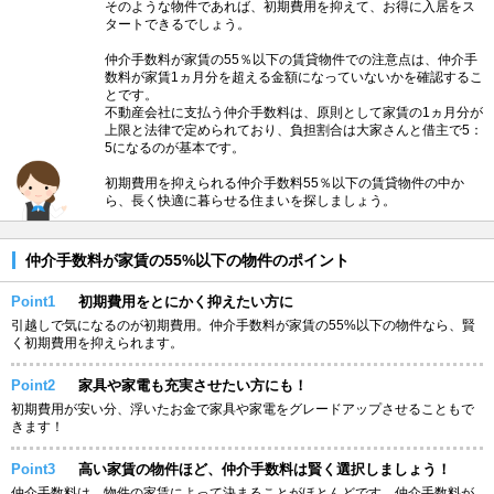
そのような物件であれば、初期費用を抑えて、お得に入居をス
タートできるでしょう。
仲介手数料が家賃の55％以下の賃貸物件での注意点は、仲介手
数料が家賃1ヵ月分を超える金額になっていないかを確認するこ
とです。
不動産会社に支払う仲介手数料は、原則として家賃の1ヵ月分が
上限と法律で定められており、負担割合は大家さんと借主で5：
5になるのが基本です。
初期費用を抑えられる仲介手数料55％以下の賃貸物件の中か
ら、長く快適に暮らせる住まいを探しましょう。
仲介手数料が家賃の55%以下の物件のポイント
Point1
初期費用をとにかく抑えたい方に
引越しで気になるのが初期費用。仲介手数料が家賃の55%以下の物件なら、賢
く初期費用を抑えられます。
Point2
家具や家電も充実させたい方にも！
初期費用が安い分、浮いたお金で家具や家電をグレードアップさせることもで
きます！
Point3
高い家賃の物件ほど、仲介手数料は賢く選択しましょう！
仲介手数料は、物件の家賃によって決まることがほとんどです。仲介手数料が