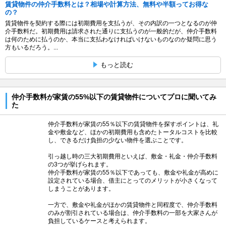
賃貸物件の仲介手数料とは？相場や計算方法、無料や半額ってお得な
の？
賃貸物件を契約する際には初期費用を支払うが、その内訳の一つとなるのが仲
介手数料だ。初期費用は請求された通りに支払うのが一般的だが、仲介手数料
は何のために払うのか、本当に支払わなければいけないものなのか疑問に思う
方もいるだろう。...
もっと読む
仲介手数料が家賃の55%以下の賃貸物件についてプロに聞いてみ
た
仲介手数料が家賃の55％以下の賃貸物件を探すポイントは、礼
金や敷金など、ほかの初期費用も含めたトータルコストを比較
し、できるだけ負担の少ない物件を選ぶことです。
引っ越し時の三大初期費用といえば、敷金・礼金・仲介手数料
の3つが挙げられます。
仲介手数料が家賃の55％以下であっても、敷金や礼金が高めに
設定されている場合、借主にとってのメリットが小さくなって
しまうことがあります。
一方で、敷金や礼金がほかの賃貸物件と同程度で、仲介手数料
のみが割引されている場合は、仲介手数料の一部を大家さんが
負担しているケースと考えられます。