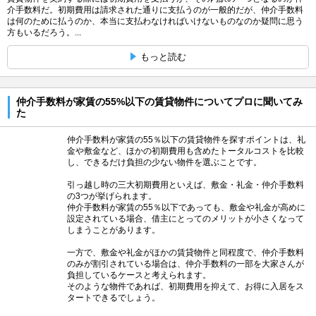
介手数料だ。初期費用は請求された通りに支払うのが一般的だが、仲介手数料
は何のために払うのか、本当に支払わなければいけないものなのか疑問に思う
方もいるだろう。...
もっと読む
仲介手数料が家賃の55%以下の賃貸物件についてプロに聞いてみ
た
仲介手数料が家賃の55％以下の賃貸物件を探すポイントは、礼
金や敷金など、ほかの初期費用も含めたトータルコストを比較
し、できるだけ負担の少ない物件を選ぶことです。
引っ越し時の三大初期費用といえば、敷金・礼金・仲介手数料
の3つが挙げられます。
仲介手数料が家賃の55％以下であっても、敷金や礼金が高めに
設定されている場合、借主にとってのメリットが小さくなって
しまうことがあります。
一方で、敷金や礼金がほかの賃貸物件と同程度で、仲介手数料
のみが割引されている場合は、仲介手数料の一部を大家さんが
負担しているケースと考えられます。
そのような物件であれば、初期費用を抑えて、お得に入居をス
タートできるでしょう。