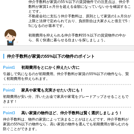
仲介手数料が家賃の55％以下の賃貸物件での注意点は、仲介手
数料が家賃1ヵ月分を超える金額になっていないかを確認するこ
とです。
不動産会社に支払う仲介手数料は、原則として家賃の1ヵ月分が
上限と法律で定められており、負担割合は大家さんと借主で5：
5になるのが基本です。
初期費用を抑えられる仲介手数料55％以下の賃貸物件の中か
ら、長く快適に暮らせる住まいを探しましょう。
仲介手数料が家賃の55%以下の物件のポイント
Point1
初期費用をとにかく抑えたい方に
引越しで気になるのが初期費用。仲介手数料が家賃の55%以下の物件なら、賢
く初期費用を抑えられます。
Point2
家具や家電も充実させたい方にも！
初期費用が安い分、浮いたお金で家具や家電をグレードアップさせることもで
きます！
Point3
高い家賃の物件ほど、仲介手数料は賢く選択しましょう！
仲介手数料は、物件の家賃によって決まることがほとんどです。仲介手数料が
家賃の55%以下の物件なら、高い家賃の物件を選んでも初期費用が膨らむのを
防ぐことができます。