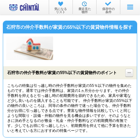
お部屋を探す
気になる
最近見た
保存中の
リスト
物件
条件
沿線・駅から
石狩市の仲介手数料が家賃の55%以下の賃貸物件情報を探す
住所から
家賃相場から
通勤通学時間から
物件特集から
石狩市の仲介手数料が家賃の55%以下の賃貸物件のポイント
不動産会社から
こちらの特集は引っ越し時の仲介手数料が家賃の55％以下の物件を集めた
ものです。通常では仲介手数料は、家賃の1ヵ月分かかります。その仲介
TOP
手数料を抑えると引っ越し時の初期費用を節約できるため、家具や家電な
ど少し良いものを購入することも可能です。 仲介手数料が家賃の55%以下
の物件の良いところは、同等の条件の物件で迷った場合でも、仲介手数料
分がお得に引っ越しできる点です。豊富な物件情報を比較していくと同じ
ような間取り・設備・外観の物件を見る機会は多いですが、そのようなと
きに決め手となるのが敷金・礼金・仲介手数料などの初期費用の有無で
す。少しでもお得に引っ越ししたい、初期費用を抑えて他に予算を割きた
いと考えている方におすすめの特集ページです。