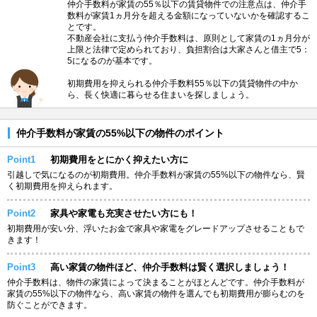
仲介手数料が家賃の55％以下の賃貸物件での注意点は、仲介手
数料が家賃1ヵ月分を超える金額になっていないかを確認するこ
とです。
不動産会社に支払う仲介手数料は、原則として家賃の1ヵ月分が
上限と法律で定められており、負担割合は大家さんと借主で5：
5になるのが基本です。
初期費用を抑えられる仲介手数料55％以下の賃貸物件の中か
ら、長く快適に暮らせる住まいを探しましょう。
仲介手数料が家賃の55%以下の物件のポイント
Point1
初期費用をとにかく抑えたい方に
引越しで気になるのが初期費用。仲介手数料が家賃の55%以下の物件なら、賢
く初期費用を抑えられます。
Point2
家具や家電も充実させたい方にも！
初期費用が安い分、浮いたお金で家具や家電をグレードアップさせることもで
きます！
Point3
高い家賃の物件ほど、仲介手数料は賢く選択しましょう！
仲介手数料は、物件の家賃によって決まることがほとんどです。仲介手数料が
家賃の55%以下の物件なら、高い家賃の物件を選んでも初期費用が膨らむのを
防ぐことができます。