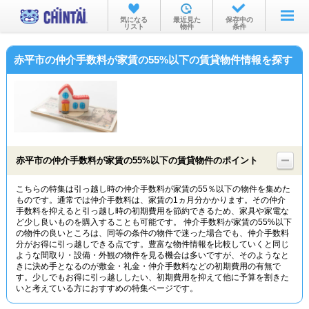
お部屋を探す
気になる
最近見た
保存中の
リスト
物件
条件
沿線・駅から
赤平市の仲介手数料が家賃の55%以下の賃貸物件情報を探す
住所から
家賃相場から
通勤通学時間から
物件特集から
赤平市の仲介手数料が家賃の55%以下の賃貸物件のポイント
不動産会社から
こちらの特集は引っ越し時の仲介手数料が家賃の55％以下の物件を集めた
ものです。通常では仲介手数料は、家賃の1ヵ月分かかります。その仲介
TOP
手数料を抑えると引っ越し時の初期費用を節約できるため、家具や家電な
ど少し良いものを購入することも可能です。 仲介手数料が家賃の55%以下
の物件の良いところは、同等の条件の物件で迷った場合でも、仲介手数料
分がお得に引っ越しできる点です。豊富な物件情報を比較していくと同じ
ような間取り・設備・外観の物件を見る機会は多いですが、そのようなと
きに決め手となるのが敷金・礼金・仲介手数料などの初期費用の有無で
す。少しでもお得に引っ越ししたい、初期費用を抑えて他に予算を割きた
いと考えている方におすすめの特集ページです。