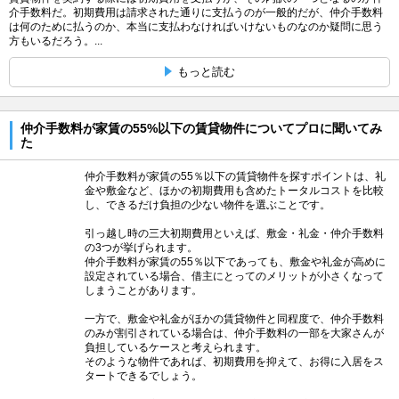
介手数料だ。初期費用は請求された通りに支払うのが一般的だが、仲介手数料
は何のために払うのか、本当に支払わなければいけないものなのか疑問に思う
方もいるだろう。...
もっと読む
仲介手数料が家賃の55%以下の賃貸物件についてプロに聞いてみ
た
仲介手数料が家賃の55％以下の賃貸物件を探すポイントは、礼
金や敷金など、ほかの初期費用も含めたトータルコストを比較
し、できるだけ負担の少ない物件を選ぶことです。
引っ越し時の三大初期費用といえば、敷金・礼金・仲介手数料
の3つが挙げられます。
仲介手数料が家賃の55％以下であっても、敷金や礼金が高めに
設定されている場合、借主にとってのメリットが小さくなって
しまうことがあります。
一方で、敷金や礼金がほかの賃貸物件と同程度で、仲介手数料
のみが割引されている場合は、仲介手数料の一部を大家さんが
負担しているケースと考えられます。
そのような物件であれば、初期費用を抑えて、お得に入居をス
タートできるでしょう。