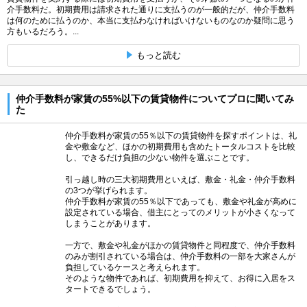
介手数料だ。初期費用は請求された通りに支払うのが一般的だが、仲介手数料
は何のために払うのか、本当に支払わなければいけないものなのか疑問に思う
方もいるだろう。...
もっと読む
仲介手数料が家賃の55%以下の賃貸物件についてプロに聞いてみ
た
仲介手数料が家賃の55％以下の賃貸物件を探すポイントは、礼
金や敷金など、ほかの初期費用も含めたトータルコストを比較
し、できるだけ負担の少ない物件を選ぶことです。
引っ越し時の三大初期費用といえば、敷金・礼金・仲介手数料
の3つが挙げられます。
仲介手数料が家賃の55％以下であっても、敷金や礼金が高めに
設定されている場合、借主にとってのメリットが小さくなって
しまうことがあります。
一方で、敷金や礼金がほかの賃貸物件と同程度で、仲介手数料
のみが割引されている場合は、仲介手数料の一部を大家さんが
負担しているケースと考えられます。
そのような物件であれば、初期費用を抑えて、お得に入居をス
タートできるでしょう。