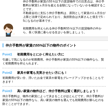
仲介手数料が家賃の55％以下の賃貸物件での注意点は、仲介手
数料が家賃1ヵ月分を超える金額になっていないかを確認するこ
とです。
不動産会社に支払う仲介手数料は、原則として家賃の1ヵ月分が
上限と法律で定められており、負担割合は大家さんと借主で5：
5になるのが基本です。
初期費用を抑えられる仲介手数料55％以下の賃貸物件の中か
ら、長く快適に暮らせる住まいを探しましょう。
仲介手数料が家賃の55%以下の物件のポイント
Point1
初期費用をとにかく抑えたい方に
引越しで気になるのが初期費用。仲介手数料が家賃の55%以下の物件なら、賢
く初期費用を抑えられます。
Point2
家具や家電も充実させたい方にも！
初期費用が安い分、浮いたお金で家具や家電をグレードアップさせることもで
きます！
Point3
高い家賃の物件ほど、仲介手数料は賢く選択しましょう！
仲介手数料は、物件の家賃によって決まることがほとんどです。仲介手数料が
家賃の55%以下の物件なら、高い家賃の物件を選んでも初期費用が膨らむのを
防ぐことができます。