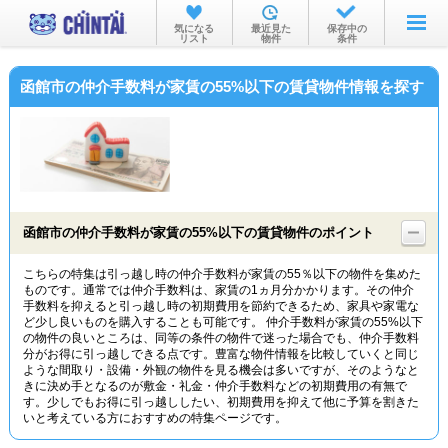
お部屋を探す
気になる
最近見た
保存中の
リスト
物件
条件
沿線・駅から
函館市の仲介手数料が家賃の55%以下の賃貸物件情報を探す
住所から
家賃相場から
通勤通学時間から
物件特集から
函館市の仲介手数料が家賃の55%以下の賃貸物件のポイント
不動産会社から
こちらの特集は引っ越し時の仲介手数料が家賃の55％以下の物件を集めた
ものです。通常では仲介手数料は、家賃の1ヵ月分かかります。その仲介
TOP
手数料を抑えると引っ越し時の初期費用を節約できるため、家具や家電な
ど少し良いものを購入することも可能です。 仲介手数料が家賃の55%以下
の物件の良いところは、同等の条件の物件で迷った場合でも、仲介手数料
分がお得に引っ越しできる点です。豊富な物件情報を比較していくと同じ
ような間取り・設備・外観の物件を見る機会は多いですが、そのようなと
きに決め手となるのが敷金・礼金・仲介手数料などの初期費用の有無で
す。少しでもお得に引っ越ししたい、初期費用を抑えて他に予算を割きた
いと考えている方におすすめの特集ページです。