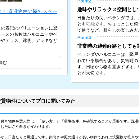
Point2
趣味やリラックス空間とし
？ 賃貸物件の屋外スペー
日当たりの良いベランダでは、
とも可能です。ちょっとした椅
スの表記のバリエーションに驚
て使うなど、暮らしの楽しみ方
ペースの名称はバルコニーやベ
Point3
ーやテラス、縁側、デッキなど
非常時の避難経路としても
ベランダやバルコニーは、隣戸
れている場合があり、災害時の
読む
す。日頃から物を置きすぎず、
とが大切です。
賃貸物件についてプロに聞いてみた
ー付き物件を選ぶ際は、「使い方」と「環境条件」を確認することが重要です。洗濯
適した広さや向きが変わります。
のが、日当たりと風通しです。南向きや風の通りが良い物件であれば洗濯物が乾きや