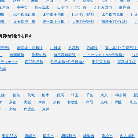
加市
越谷市
蕨市
戸田市
入間市
朝霞市
志木市
和光市
坂戸市
幸手市
鶴ヶ島市
日高市
吉川市
ふじみ野市
白岡市
川町
比企郡嵐山町
比企郡小川町
比企郡川島町
比企郡吉見町
比
里町
児玉郡神川町
児玉郡上里町
大里郡寄居町
南埼玉郡宮代町
賃貸物件物件を探す
蔵野線
埼京線・川越線
川越線
八高線
高崎線
東北本線<宇都宮線
）
有楽町線
副都心線
埼玉高速鉄道
ニューシャトル<伊奈線>
つ
オライナー>
西武秩父線
秩父本線<秩父鉄道>
東武東上線
東武越生線
光線
山形
福島
茨城
栃木
群馬
埼玉
千葉
東京
神奈川
新
賀
京都
大阪
兵庫
奈良
和歌山
鳥取
島根
岡山
広島
分
宮崎
鹿児島
沖縄
東京23区
川崎市
横浜市
相模原市
静岡市
浜松市
名古屋市