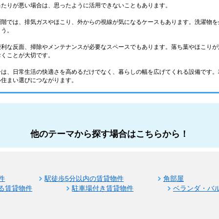
当たりが悪い場合は、思ったように活用できないこともあります。
層階では、排気ガスやほこり、外からの視線が気になるケースもあります。洗濯物を
ょう。
便利な反面、掃除やメンテナンスが必要なスペースでもあります。落ち葉やほこりが
おくことが大切です。
ーは、日常生活の快適さを高めるだけでなく、暮らしの幅を広げてくれる設備です。
い住まい選びにつながります。
他のテーマから探す場合はこちらから！
件
駅徒歩5分以内の賃貸物件
角部屋
る賃貸物件
駐車場付き賃貸物件
ベランダ・バ