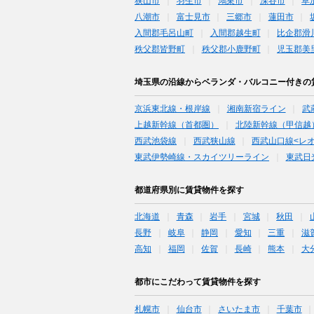
狭山市
羽生市
鴻巣市
深谷市
草
八潮市
富士見市
三郷市
蓮田市
入間郡毛呂山町
入間郡越生町
比企郡滑
秩父郡皆野町
秩父郡小鹿野町
児玉郡美
埼玉県の沿線からベランダ・バルコニー付きの
京浜東北線・根岸線
湘南新宿ライン
武
上越新幹線（首都圏）
北陸新幹線（甲信越
西武池袋線
西武狭山線
西武山口線<レ
東武伊勢崎線・スカイツリーライン
東武日
都道府県別に賃貸物件を探す
北海道
青森
岩手
宮城
秋田
長野
岐阜
静岡
愛知
三重
滋
高知
福岡
佐賀
長崎
熊本
大
都市にこだわって賃貸物件を探す
札幌市
仙台市
さいたま市
千葉市