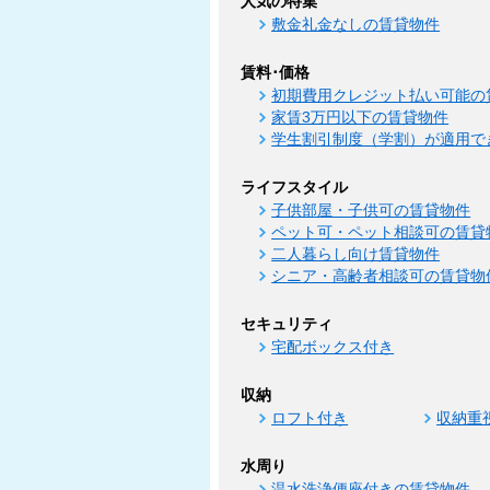
人気の特集
敷金礼金なしの賃貸物件
賃料･価格
初期費用クレジット払い可能の
家賃3万円以下の賃貸物件
学生割引制度（学割）が適用で
ライフスタイル
子供部屋・子供可の賃貸物件
ペット可・ペット相談可の賃貸
二人暮らし向け賃貸物件
シニア・高齢者相談可の賃貸物
セキュリティ
宅配ボックス付き
収納
ロフト付き
収納重
水周り
温水洗浄便座付きの賃貸物件