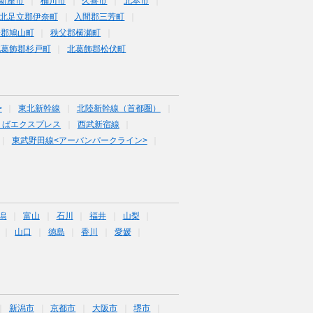
新座市
桶川市
久喜市
北本市
北足立郡伊奈町
入間郡三芳町
企郡鳩山町
秩父郡横瀬町
北葛飾郡杉戸町
北葛飾郡松伏町
>
東北新幹線
北陸新幹線（首都圏）
くばエクスプレス
西武新宿線
東武野田線<アーバンパークライン>
潟
富山
石川
福井
山梨
山口
徳島
香川
愛媛
新潟市
京都市
大阪市
堺市