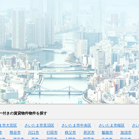
ー付きの賃貸物件物件を探す
ま市大宮区
さいたま市見沼区
さいたま市中央区
さいたま市桜区
さ
市
熊谷市
川口市
行田市
秩父市
所沢市
飯能市
加須市