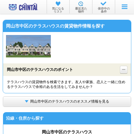
お部屋を探す
気になる
最近見た
保存中の
リスト
物件
条件
沿線・駅から
岡山市中区のテラスハウスの賃貸物件情報を探す
住所から
家賃相場から
通勤通学時間から
物件特集から
岡山市中区のテラスハウスのポイント
不動産会社から
テラスハウスの賃貸物件を検索できます。友人や家族、恋人と一緒に住め
るテラスハウスで余裕のある生活をしてみませんか？
TOP
岡山市中区のテラスハウスのオススメ情報を見る
沿線・住所から探す
岡山市中区のテラスハウス