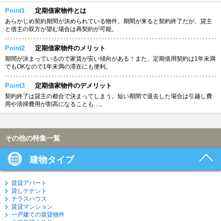
Point1
定期借家物件とは
あらかじめ契約期間が決められている物件。期間が来ると契約終了だが、貸主
と借主の双方が望む場合は再契約が可能。
Point2
定期借家物件のメリット
期間が決まっているので家賃が安い傾向がある！また、定期借用契約は1年未満
でもOKなので1年未満の滞在にも便利。
Point3
定期借家物件のデメリット
契約終了は貸主の都合で決まってしまう。短い期間で退去した場合は引越し費
用や清掃費用が割高になることも…。
その他の特集一覧
建物タイプ
賃貸アパート
貸しテナント
テラスハウス
賃貸マンション
一戸建ての賃貸物件