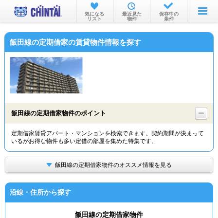
お部屋を探す
気になる
最近見た
保存中の
リスト
物件
条件
沿線・駅から
飯田線の定期借家の賃貸物件情報を探す
住所から
家賃相場から
通勤通学時間から
物件特集から
飯田線の定期借家物件のポイント
不動産会社から
定期借家賃貸アパート・マンションを検索できます。契約期間が決まって
いるがお得な物件も多い定借の部屋を集めた特集です。
TOP
飯田線の定期借家物件のオススメ情報を見る
沿線・住所から探す
飯田線の定期借家物件