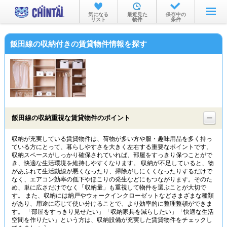
お部屋を探す
気になる
最近見た
保存中の
リスト
物件
条件
沿線・駅から
飯田線の収納付きの賃貸物件情報を探す
住所から
家賃相場から
通勤通学時間から
物件特集から
飯田線の収納重視な賃貸物件のポイント
不動産会社から
収納が充実している賃貸物件は、荷物が多い方や服・趣味用品を多く持っ
ている方にとって、暮らしやすさを大きく左右する重要なポイントです。
TOP
収納スペースがしっかり確保されていれば、部屋をすっきり保つことがで
き、快適な生活環境を維持しやすくなります。 収納が不足していると、物
があふれて生活動線が悪くなったり、掃除がしにくくなったりするだけで
なく、エアコン効率の低下やほこりの発生などにもつながります。そのた
め、単に広さだけでなく「収納量」も重視して物件を選ぶことが大切で
す。 また、収納には納戸やウォークインクローゼットなどさまざまな種類
があり、用途に応じて使い分けることで、より効率的に整理整頓ができま
す。 「部屋をすっきり見せたい」「収納家具を減らしたい」「快適な生活
空間を作りたい」という方は、収納設備が充実した賃貸物件をチェックし