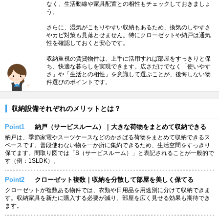
なく、生活動線や家具配置との相性もチェックしておきましょ
う。
さらに、湿気がこもりやすい収納もあるため、換気のしやすさ
やカビ対策も見落とせません。特にクローゼットや納戸は通気
性を確認しておくと安心です。
収納重視の賃貸物件は、上手に活用すれば部屋をすっきりと保
ち、快適な暮らしを実現できます。広さだけでなく「使いやす
さ」や「生活との相性」を意識して選ぶことが、後悔しない物
件選びのポイントです。
収納設備それぞれのメリットとは？
Point1
納戸（サービスルーム）｜大きな荷物をまとめて収納できる
納戸は、季節家電やスーツケースなどのかさばる荷物をまとめて収納できるス
ペースです。普段使わない物を一か所に集約できるため、生活空間をすっきり
保てます。間取り図では「S（サービスルーム）」と表記されることが一般的で
す（例：1SLDK）。
Point2
クローゼット複数｜収納を分散して部屋を美しく保てる
クローゼットが複数ある物件では、衣類や日用品を用途別に分けて収納できま
す。収納家具を新たに購入する必要が減り、部屋を広く見せる効果も期待でき
ます。