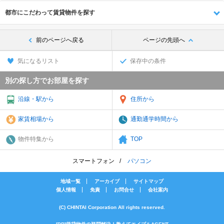
都市にこだわって賃貸物件を探す
前のページへ戻る
ページの先頭へ
気になるリスト
保存中の条件
別の探し方でお部屋を探す
沿線・駅から
住所から
家賃相場から
通勤通学時間から
物件特集から
TOP
スマートフォン
パソコン
地域一覧
アーカイブ
サイトマップ
個人情報
免責
お問合せ
会社案内
(C) CHINTAI Corporation All rights reserved.