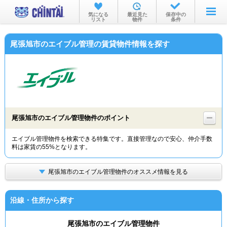
お部屋を探す
気になる
最近見た
保存中の
リスト
物件
条件
沿線・駅から
尾張旭市のエイブル管理の賃貸物件情報を探す
住所から
家賃相場から
通勤通学時間から
物件特集から
尾張旭市のエイブル管理物件のポイント
不動産会社から
エイブル管理物件を検索できる特集です。直接管理なので安心、仲介手数
料は家賃の55%となります。
TOP
尾張旭市のエイブル管理物件のオススメ情報を見る
沿線・住所から探す
尾張旭市のエイブル管理物件