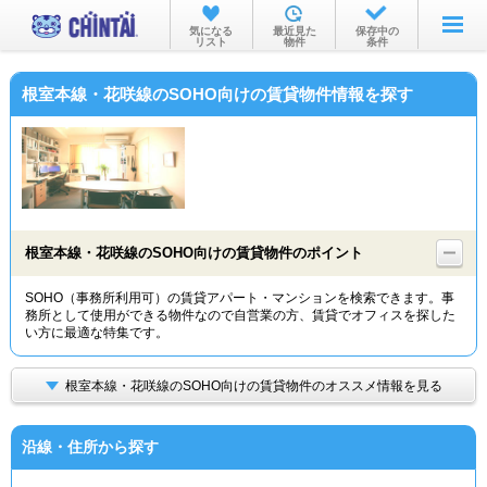
お部屋を探す
気になる
最近見た
保存中の
リスト
物件
条件
沿線・駅から
根室本線・花咲線のSOHO向けの賃貸物件情報を探す
住所から
家賃相場から
通勤通学時間から
物件特集から
根室本線・花咲線のSOHO向けの賃貸物件のポイント
不動産会社から
SOHO（事務所利用可）の賃貸アパート・マンションを検索できます。事
務所として使用ができる物件なので自営業の方、賃貸でオフィスを探した
TOP
い方に最適な特集です。
根室本線・花咲線のSOHO向けの賃貸物件のオススメ情報を見る
沿線・住所から探す