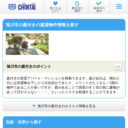
お部屋を探す
気になる
最近見た
保存中の
リスト
物件
条件
沿線・駅から
旭川市の庭付きの賃貸物件情報を探す
住所から
家賃相場から
通勤通学時間から
物件特集から
旭川市の庭付きのポイント
不動産会社から
庭付きの賃貸アパート・マンションを検索できます。庭があれば、晴れた
日には洗濯物を干したり日光浴ができたり、メリットがたくさん！1階の
TOP
物件であることが多いですが、庭があることで居室のすぐ目の前に建物が
あって日が入らない・・・。といったリスクを軽減することができます。
旭川市の庭付きのオススメ情報を見る
沿線・住所から探す