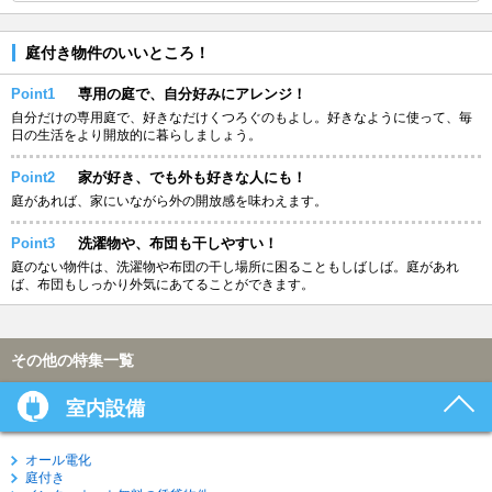
庭付き物件のいいところ！
Point1
専用の庭で、自分好みにアレンジ！
自分だけの専用庭で、好きなだけくつろぐのもよし。好きなように使って、毎
日の生活をより開放的に暮らしましょう。
Point2
家が好き、でも外も好きな人にも！
庭があれば、家にいながら外の開放感を味わえます。
Point3
洗濯物や、布団も干しやすい！
庭のない物件は、洗濯物や布団の干し場所に困ることもしばしば。庭があれ
ば、布団もしっかり外気にあてることができます。
その他の特集一覧
室内設備
オール電化
庭付き