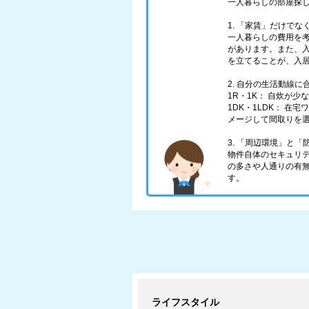
一人暮らしの部屋探
1. 「家賃」だけで
一人暮らしの費用を
があります。また、
を立てることが、入
2. 自分の生活動線
1R・1K： 自炊が
1DK・1LDK： 
メージして間取りを
3. 「周辺環境」と
物件自体のセキュリ
の多さや人通りの有
す。
ライフスタイル