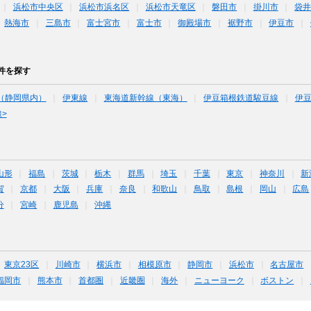
浜松市中央区
浜松市浜名区
浜松市天竜区
磐田市
掛川市
袋
熱海市
三島市
富士宮市
富士市
御殿場市
裾野市
伊豆市
件を探す
（静岡県内）
伊東線
東海道新幹線（東海）
伊豆箱根鉄道駿豆線
伊
>
山形
福島
茨城
栃木
群馬
埼玉
千葉
東京
神奈川
新
賀
京都
大阪
兵庫
奈良
和歌山
鳥取
島根
岡山
広島
分
宮崎
鹿児島
沖縄
東京23区
川崎市
横浜市
相模原市
静岡市
浜松市
名古屋市
福岡市
熊本市
首都圏
近畿圏
海外
ニューヨーク
ボストン