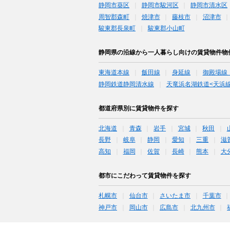
静岡市葵区
静岡市駿河区
静岡市清水区
周智郡森町
焼津市
藤枝市
沼津市
駿東郡長泉町
駿東郡小山町
静岡県の沿線から一人暮らし向けの賃貸物件物
東海道本線
飯田線
身延線
御殿場線
静岡鉄道静岡清水線
天竜浜名湖鉄道<天浜線
都道府県別に賃貸物件を探す
北海道
青森
岩手
宮城
秋田
長野
岐阜
静岡
愛知
三重
滋
高知
福岡
佐賀
長崎
熊本
大
都市にこだわって賃貸物件を探す
札幌市
仙台市
さいたま市
千葉市
神戸市
岡山市
広島市
北九州市