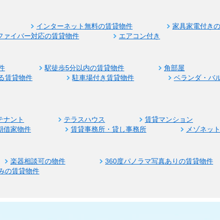
インターネット無料の賃貸物件
家具家電付き
ファイバー対応の賃貸物件
エアコン付き
件
駅徒歩5分以内の賃貸物件
角部屋
る賃貸物件
駐車場付き賃貸物件
ベランダ・バ
テナント
テラスハウス
賃貸マンション
期借家物件
賃貸事務所・貸し事務所
メゾネッ
楽器相談可の物件
360度パノラマ写真ありの賃貸物件
みの賃貸物件