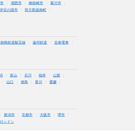
井市
湖西市
御前崎市
菊川市
伊豆の国市
田方郡函南町
豆箱根鉄道駿豆線
遠州鉄道
岳南電車
潟
富山
石川
福井
山梨
山口
徳島
香川
愛媛
新潟市
京都市
大阪市
堺市
ロンドン