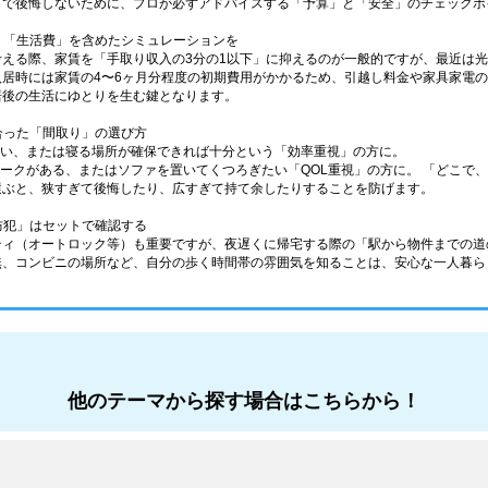
しで後悔しないために、プロが必ずアドバイスする「予算」と「安全」のチェックポ
なく「生活費」を含めたシミュレーションを
考える際、家賃を「手取り収入の3分の1以下」に抑えるのが一般的ですが、最近は
入居時には家賃の4〜6ヶ月分程度の初期費用がかかるため、引越し料金や家具家電
居後の生活にゆとりを生む鍵となります。
に合った「間取り」の選び方
少ない、または寝る場所が確保できれば十分という「効率重視」の方に。
在宅ワークがある、またはソファを置いてくつろぎたい「QOL重視」の方に。 「どこ
選ぶと、狭すぎて後悔したり、広すぎて持て余したりすることを防げます。
「防犯」はセットで確認する
ティ（オートロック等）も重要ですが、夜遅くに帰宅する際の「駅から物件までの道
無、コンビニの場所など、自分の歩く時間帯の雰囲気を知ることは、安心な一人暮ら
他のテーマから探す場合はこちらから！