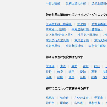
中郡大磯町
足柄上郡大井町
足柄上郡開
神奈川県の沿線から広いリビング・ダイニング
京浜東北線・根岸線
中央線
東海道本線
埼京線・川越線
東海道新幹線（首都圏）
江ノ島電鉄<江ノ電>
小田急小田原線
小
京浜急行久里浜線
京急逗子線
京急大師
東急目黒線
東急新横浜線
東急大井町線
都道府県別に賃貸物件を探す
北海道
青森
岩手
宮城
秋田
長野
岐阜
静岡
愛知
三重
滋
高知
福岡
佐賀
長崎
熊本
大
都市にこだわって賃貸物件を探す
札幌市
仙台市
さいたま市
千葉市
神戸市
岡山市
広島市
北九州市