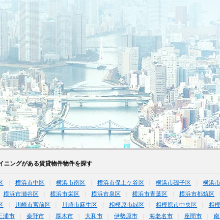
イニングがある賃貸物件物件を探す
区
横浜市中区
横浜市南区
横浜市保土ケ谷区
横浜市磯子区
横浜
横浜市瀬谷区
横浜市栄区
横浜市泉区
横浜市青葉区
横浜市都筑区
区
川崎市宮前区
川崎市麻生区
相模原市緑区
相模原市中央区
相
三浦市
秦野市
厚木市
大和市
伊勢原市
海老名市
座間市
南