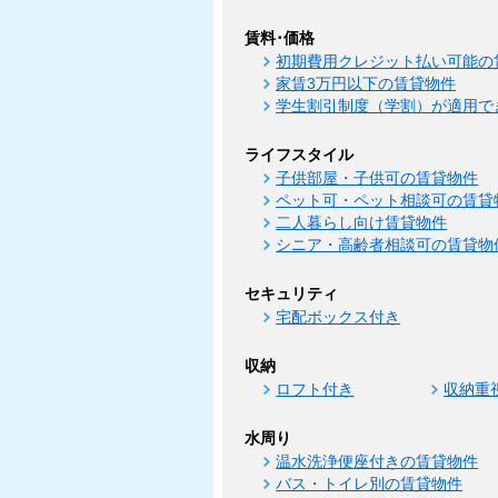
賃料･価格
初期費用クレジット払い可能の
家賃3万円以下の賃貸物件
学生割引制度（学割）が適用で
ライフスタイル
子供部屋・子供可の賃貸物件
ペット可・ペット相談可の賃貸
二人暮らし向け賃貸物件
シニア・高齢者相談可の賃貸物
セキュリティ
宅配ボックス付き
収納
ロフト付き
収納重
水周り
温水洗浄便座付きの賃貸物件
バス・トイレ別の賃貸物件