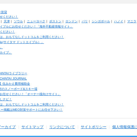
外賃貸
せください！
｜
天津
｜
ソウル
｜
ニューヨーク
｜
ボストン
｜
ロンドン
｜
パリ
｜
シンガポール
｜
ハノイ
｜
マニラ
イブルにお任せください！「海外不動産情報サイト」
ください！
は、おもてなしドットコムをご利用ください！
ble(サイタマ ドットエイブル）」
」
カイブ」
INTAIライブラリー
TAI JOURNAL
ク】住みかえ費用補助金
馬村のスノーボード&スキー場
お任せください！「オーナー様向けサイト」
しナビ！
は、おもてなしドットコムをご利用ください！
ュー掲載はMEO対策サポートにお任せ下さい！
アーカイブ
サイトマップ
リンクについて
サイトポリシー
個人情報保護