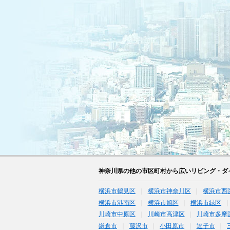
神奈川県の他の市区町村から広いリビング・ダ
横浜市鶴見区
横浜市神奈川区
横浜市西
横浜市港南区
横浜市旭区
横浜市緑区
川崎市中原区
川崎市高津区
川崎市多摩
鎌倉市
藤沢市
小田原市
逗子市