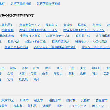
成町
足柄下郡箱根町
足柄下郡湯河原町
がある賃貸物件物件を探す
（首都圏）
湘南新宿ライン
横須賀線
南武線
横浜線
根岸線
御殿場線
横浜市営地下鉄ブルーライン
横浜市営地下鉄グリーンライン
田急多摩線
小田急江ノ島線
箱根登山ケーブル
箱根登山線
京王相模
線
相鉄本線
相鉄いずみ野線
相鉄新横浜線
湘南モノレール江の島線
東急こどもの国線
みなとみらい線<横浜高速鉄道>
金沢シーサイドライ
山形
福島
茨城
栃木
群馬
埼玉
千葉
東京
神奈川
新
賀
京都
大阪
兵庫
奈良
和歌山
鳥取
島根
岡山
広島
分
宮崎
鹿児島
沖縄
東京23区
川崎市
横浜市
相模原市
静岡市
浜松市
名古屋市
福岡市
熊本市
首都圏
近畿圏
海外
ニューヨーク
ボストン