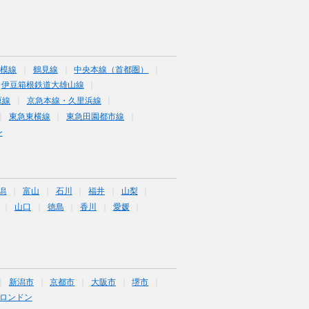
相模線
鶴見線
中央本線（首都圏）
伊豆箱根鉄道大雄山線
原線
京急本線・久里浜線
東急東横線
東急田園都市線
ン
潟
富山
石川
福井
山梨
山口
徳島
香川
愛媛
新潟市
京都市
大阪市
堺市
ロンドン