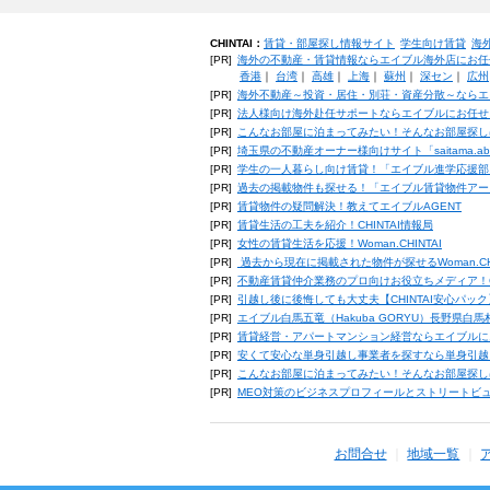
CHINTAI：
賃貸・部屋探し情報サイト
学生向け賃貸
海
[PR]
海外の不動産・賃貸情報ならエイブル海外店にお任
香港
｜
台湾
｜
高雄
｜
上海
｜
蘇州
｜
深セン
｜
広州
[PR]
海外不動産～投資・居住・別荘・資産分散～ならエ
[PR]
法人様向け海外赴任サポートならエイブルにお任せ
[PR]
こんなお部屋に泊まってみたい！そんなお部屋探し
[PR]
埼玉県の不動産オーナー様向けサイト「saitama.a
[PR]
学生の一人暮らし向け賃貸！「エイブル進学応援部
[PR]
過去の掲載物件も探せる！「エイブル賃貸物件アー
[PR]
賃貸物件の疑問解決！教えてエイブルAGENT
[PR]
賃貸生活の工夫を紹介！CHINTAI情報局
[PR]
女性の賃貸生活を応援！Woman.CHINTAI
[PR]
過去から現在に掲載された物件が探せるWoman.CH
[PR]
不動産賃貸仲介業務のプロ向けお役立ちメディア！CHIN
[PR]
引越し後に後悔しても大丈夫【CHINTAI安心パッ
[PR]
エイブル白馬五竜（Hakuba GORYU）長野県白
[PR]
賃貸経営・アパートマンション経営ならエイブルに
[PR]
安くて安心な単身引越し事業者を探すなら単身引越
[PR]
こんなお部屋に泊まってみたい！そんなお部屋探し
[PR]
MEO対策のビジネスプロフィールとストリートビ
お問合せ
地域一覧