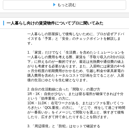
もっと読む
一人暮らし向けの賃貸物件についてプロに聞いてみた
一人暮らしの部屋探しで後悔しないために、プロが必ずアドバ
イスする「予算」と「安全」のチェックポイントを解説しま
す。
1. 「家賃」だけでなく「生活費」を含めたシミュレーションを
一人暮らしの費用を考える際、家賃を「手取り収入の3分の1以
下」に抑えるのが一般的ですが、最近は光熱費や通信費の値上
がりも考慮する必要があります。また、入居時には家賃の4〜6
ヶ月分程度の初期費用がかかるため、引越し料金や家具家電の
購入費用を含めたトータルコストで計画を立てることが、入居
後の生活にゆとりを生む鍵となります。
2. 自分の生活動線に合った「間取り」の選び方
1R・1K： 自炊が少ない、または寝る場所が確保できれば十分
という「効率重視」の方に。
1DK・1LDK： 在宅ワークがある、またはソファを置いてくつ
ろぎたい「QOL重視」の方に。 「どこで、何をして過ごす時間
が一番長いか」をイメージして間取りを選ぶと、狭すぎて後悔
したり、広すぎて持て余したりすることを防げます。
3. 「周辺環境」と「防犯」はセットで確認する