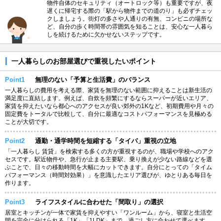
物件自体のセキュリティ（オートロック等）も重要ですが、夜
遅くに帰宅する際の「駅から物件までの道のり」も必ずチェッ
クしましょう。街灯の多さや人通りの有無、コンビニの場所な
ど、自分の歩く時間帯の雰囲気を知ることは、安心な一人暮ら
しを続けるために欠かせないステップです。
一人暮らしのお部屋選びで重視したいポイント
Point1
無理のない「予算と生活費」のバランス
一人暮らしの費用を考える際、家賃を無理のない範囲に抑えることは新生活の
満足度に直結します。例えば、自炊を頻繁にするならスーパーが近いエリア、
家賃を抑えたいなら都心へのアクセスが良い郊外の1Kなど、初期費用や月々の
固定費をトータルで比較して、自分に最適なコストパフォーマンスを見極める
ことが大切です。
Point2
通勤・通学時間を短縮する「タイパ」重視の立地
「一人暮らし 賃貸」を検索する多くの方が重視するのが、職場や学校へのアク
セスです。駅近物件や、急行が止まる主要駅、乗り換えが少ない路線などを選
ぶことで、日々の移動時間を大幅にカットできます。自分にとっての「タイム
パフォーマンス（時間対効果）」を意識したエリア選びが、ゆとりある毎日を
作ります。
Point3
ライフスタイルに合わせた「間取り」の選択
居室とキッチンが一体で家賃を抑えやすい「ワンルーム」から、寝室と生活空
間を完全に分けられる「1K」「1LDK」まで、過ごし方に合わせて選べます。