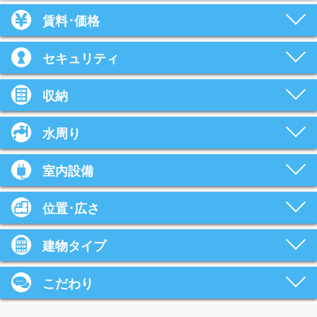
賃料･価格
セキュリティ
収納
水周り
室内設備
位置･広さ
建物タイプ
こだわり