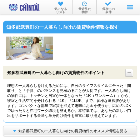
お部屋を探す
気になる
最近見た
保存中の
リスト
物件
条件
沿線・駅から
知多郡武豊町の一人暮らし向けの賃貸物件情報を探す
住所から
家賃相場から
通勤通学時間から
物件特集から
知多郡武豊町の一人暮らし向けの賃貸物件のポイント
不動産会社から
理想の一人暮らしを叶えるためには、自分のライフスタイルに合った「間
取り」と「予算」のバランスを見極めることが大切です。一人暮らし向け
TOP
の物件には、キッチンと居室が一体となった「1R（ワンルーム）」から、
寝室と生活空間を分けられる「1K」「1LDK」まで、多様な選択肢があり
ます。コンパクトな部屋で家賃を抑えて趣味にお金を使うか、広めのLDK
でゆったりと在宅ワーク環境を整えるか。本特集では、あなたの新しい門
出をサポートする最適な単身向け物件を豊富に取り揃えています。
知多郡武豊町の一人暮らし向けの賃貸物件のオススメ情報を見る