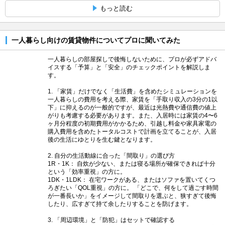
もっと読む
一人暮らし向けの賃貸物件についてプロに聞いてみた
一人暮らしの部屋探しで後悔しないために、プロが必ずアドバ
イスする「予算」と「安全」のチェックポイントを解説しま
す。
1. 「家賃」だけでなく「生活費」を含めたシミュレーションを
一人暮らしの費用を考える際、家賃を「手取り収入の3分の1以
下」に抑えるのが一般的ですが、最近は光熱費や通信費の値上
がりも考慮する必要があります。また、入居時には家賃の4〜6
ヶ月分程度の初期費用がかかるため、引越し料金や家具家電の
購入費用を含めたトータルコストで計画を立てることが、入居
後の生活にゆとりを生む鍵となります。
2. 自分の生活動線に合った「間取り」の選び方
1R・1K： 自炊が少ない、または寝る場所が確保できれば十分
という「効率重視」の方に。
1DK・1LDK： 在宅ワークがある、またはソファを置いてくつ
ろぎたい「QOL重視」の方に。 「どこで、何をして過ごす時間
が一番長いか」をイメージして間取りを選ぶと、狭すぎて後悔
したり、広すぎて持て余したりすることを防げます。
3. 「周辺環境」と「防犯」はセットで確認する