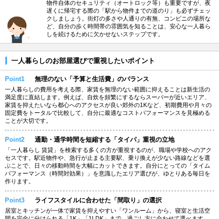
物件自体のセキュリティ（オートロック等）も重要ですが、夜
遅くに帰宅する際の「駅から物件までの道のり」も必ずチェッ
クしましょう。街灯の多さや人通りの有無、コンビニの場所な
ど、自分の歩く時間帯の雰囲気を知ることは、安心な一人暮ら
しを続けるために欠かせないステップです。
一人暮らしのお部屋選びで重視したいポイント
Point1
無理のない「予算と生活費」のバランス
一人暮らしの費用を考える際、家賃を無理のない範囲に抑えることは新生活の
満足度に直結します。例えば、自炊を頻繁にするならスーパーが近いエリア、
家賃を抑えたいなら都心へのアクセスが良い郊外の1Kなど、初期費用や月々の
固定費をトータルで比較して、自分に最適なコストパフォーマンスを見極める
ことが大切です。
Point2
通勤・通学時間を短縮する「タイパ」重視の立地
「一人暮らし 賃貸」を検索する多くの方が重視するのが、職場や学校へのアク
セスです。駅近物件や、急行が止まる主要駅、乗り換えが少ない路線などを選
ぶことで、日々の移動時間を大幅にカットできます。自分にとっての「タイム
パフォーマンス（時間対効果）」を意識したエリア選びが、ゆとりある毎日を
作ります。
Point3
ライフスタイルに合わせた「間取り」の選択
居室とキッチンが一体で家賃を抑えやすい「ワンルーム」から、寝室と生活空
間を完全に分けられる「1K」「1LDK」まで、過ごし方に合わせて選べます。