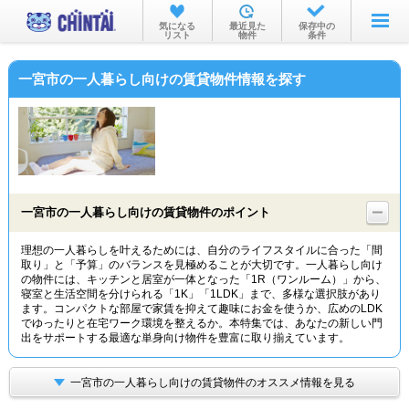
お部屋を探す
気になる
最近見た
保存中の
リスト
物件
条件
沿線・駅から
一宮市の一人暮らし向けの賃貸物件情報を探す
住所から
家賃相場から
通勤通学時間から
物件特集から
一宮市の一人暮らし向けの賃貸物件のポイント
不動産会社から
理想の一人暮らしを叶えるためには、自分のライフスタイルに合った「間
取り」と「予算」のバランスを見極めることが大切です。一人暮らし向け
TOP
の物件には、キッチンと居室が一体となった「1R（ワンルーム）」から、
寝室と生活空間を分けられる「1K」「1LDK」まで、多様な選択肢があり
ます。コンパクトな部屋で家賃を抑えて趣味にお金を使うか、広めのLDK
でゆったりと在宅ワーク環境を整えるか。本特集では、あなたの新しい門
出をサポートする最適な単身向け物件を豊富に取り揃えています。
一宮市の一人暮らし向けの賃貸物件のオススメ情報を見る