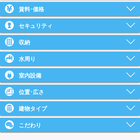
賃料･価格
セキュリティ
収納
水周り
室内設備
位置･広さ
建物タイプ
こだわり