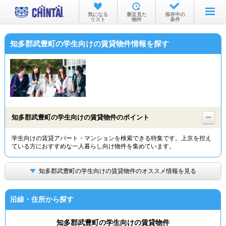
お部屋を探す
気になる
最近見た
保存中の
リスト
物件
条件
沿線・駅から
知多郡武豊町の学生向けの賃貸物件情報を探す
住所から
家賃相場から
通勤通学時間から
物件特集から
知多郡武豊町の学生向けの賃貸物件のポイント
不動産会社から
学生向けの賃貸アパート・マンションを検索できる特集です。上京を控え
ている方におすすめな一人暮らし向け物件を集めています。
TOP
知多郡武豊町の学生向けの賃貸物件のオススメ情報を見る
沿線・住所から探す
知多郡武豊町の学生向けの賃貸物件