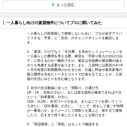
もっと読む
一人暮らし向けの賃貸物件についてプロに聞いてみた
一人暮らしの部屋探しで後悔しないために、プロが必ずアドバ
イスする「予算」と「安全」のチェックポイントを解説しま
す。
1. 「家賃」だけでなく「生活費」を含めたシミュレーションを
一人暮らしの費用を考える際、家賃を「手取り収入の3分の1以
下」に抑えるのが一般的ですが、最近は光熱費や通信費の値上
がりも考慮する必要があります。また、入居時には家賃の4〜6
ヶ月分程度の初期費用がかかるため、引越し料金や家具家電の
購入費用を含めたトータルコストで計画を立てることが、入居
後の生活にゆとりを生む鍵となります。
2. 自分の生活動線に合った「間取り」の選び方
1R・1K： 自炊が少ない、または寝る場所が確保できれば十分
という「効率重視」の方に。
1DK・1LDK： 在宅ワークがある、またはソファを置いてくつ
ろぎたい「QOL重視」の方に。 「どこで、何をして過ごす時間
が一番長いか」をイメージして間取りを選ぶと、狭すぎて後悔
したり、広すぎて持て余したりすることを防げます。
3. 「周辺環境」と「防犯」はセットで確認する