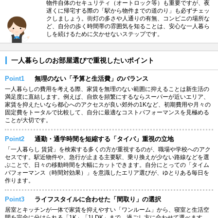
物件自体のセキュリティ（オートロック等）も重要ですが、夜
遅くに帰宅する際の「駅から物件までの道のり」も必ずチェッ
クしましょう。街灯の多さや人通りの有無、コンビニの場所な
ど、自分の歩く時間帯の雰囲気を知ることは、安心な一人暮ら
しを続けるために欠かせないステップです。
一人暮らしのお部屋選びで重視したいポイント
Point1
無理のない「予算と生活費」のバランス
一人暮らしの費用を考える際、家賃を無理のない範囲に抑えることは新生活の
満足度に直結します。例えば、自炊を頻繁にするならスーパーが近いエリア、
家賃を抑えたいなら都心へのアクセスが良い郊外の1Kなど、初期費用や月々の
固定費をトータルで比較して、自分に最適なコストパフォーマンスを見極める
ことが大切です。
Point2
通勤・通学時間を短縮する「タイパ」重視の立地
「一人暮らし 賃貸」を検索する多くの方が重視するのが、職場や学校へのアク
セスです。駅近物件や、急行が止まる主要駅、乗り換えが少ない路線などを選
ぶことで、日々の移動時間を大幅にカットできます。自分にとっての「タイム
パフォーマンス（時間対効果）」を意識したエリア選びが、ゆとりある毎日を
作ります。
Point3
ライフスタイルに合わせた「間取り」の選択
居室とキッチンが一体で家賃を抑えやすい「ワンルーム」から、寝室と生活空
間を完全に分けられる「1K」「1LDK」まで、過ごし方に合わせて選べます。