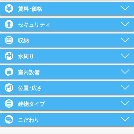
賃料･価格
セキュリティ
収納
水周り
室内設備
位置･広さ
建物タイプ
こだわり