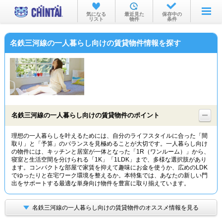
お部屋を探す
気になる
最近見た
保存中の
リスト
物件
条件
沿線・駅から
名鉄三河線の一人暮らし向けの賃貸物件情報を探す
住所から
家賃相場から
通勤通学時間から
物件特集から
名鉄三河線の一人暮らし向けの賃貸物件のポイント
不動産会社から
理想の一人暮らしを叶えるためには、自分のライフスタイルに合った「間
取り」と「予算」のバランスを見極めることが大切です。一人暮らし向け
TOP
の物件には、キッチンと居室が一体となった「1R（ワンルーム）」から、
寝室と生活空間を分けられる「1K」「1LDK」まで、多様な選択肢があり
ます。コンパクトな部屋で家賃を抑えて趣味にお金を使うか、広めのLDK
でゆったりと在宅ワーク環境を整えるか。本特集では、あなたの新しい門
出をサポートする最適な単身向け物件を豊富に取り揃えています。
名鉄三河線の一人暮らし向けの賃貸物件のオススメ情報を見る