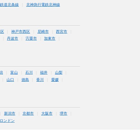
条鉄道北条線
北神急行電鉄北神線
央区
神戸市西区
尼崎市
西宮市
丹波市
宍粟市
加東市
潟
富山
石川
福井
山梨
山口
徳島
香川
愛媛
新潟市
京都市
大阪市
堺市
ロンドン