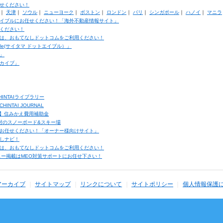
せください！
｜
天津
｜
ソウル
｜
ニューヨーク
｜
ボストン
｜
ロンドン
｜
パリ
｜
シンガポール
｜
ハノイ
｜
マニラ
イブルにお任せください！「海外不動産情報サイト」
ください！
は、おもてなしドットコムをご利用ください！
ble(サイタマ ドットエイブル）」
」
カイブ」
INTAIライブラリー
TAI JOURNAL
ク】住みかえ費用補助金
馬村のスノーボード&スキー場
お任せください！「オーナー様向けサイト」
しナビ！
は、おもてなしドットコムをご利用ください！
ュー掲載はMEO対策サポートにお任せ下さい！
アーカイブ
サイトマップ
リンクについて
サイトポリシー
個人情報保護