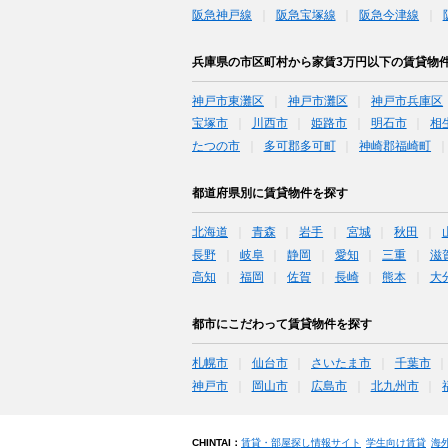
阪急神戸線
阪急宝塚線
阪急今津線
兵庫県の市区町村から家賃3万円以下の賃貸物
神戸市東灘区
神戸市灘区
神戸市兵庫区
宝塚市
川西市
姫路市
明石市
相
たつの市
多可郡多可町
神崎郡福崎町
都道府県別に賃貸物件を探す
北海道
青森
岩手
宮城
秋田
長野
岐阜
静岡
愛知
三重
滋
高知
福岡
佐賀
長崎
熊本
大
都市にこだわって賃貸物件を探す
札幌市
仙台市
さいたま市
千葉市
神戸市
岡山市
広島市
北九州市
CHINTAI：
賃貸・部屋探し情報サイト
学生向け賃貸
海