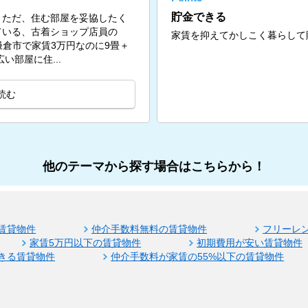
貯金できる
。ただ、住む部屋を妥協したく
ている、古着ショップ店員の
家賃を抑えてかしこく暮らして
問。鎌倉市で家賃3万円なのに9畳＋
い部屋に住...
読む
他のテーマから探す場合はこちらから！
賃貸物件
仲介手数料無料の賃貸物件
フリーレ
家賃5万円以下の賃貸物件
初期費用が安い賃貸物件
きる賃貸物件
仲介手数料が家賃の55%以下の賃貸物件