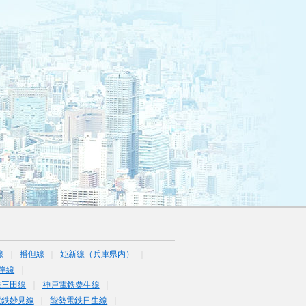
線
播但線
姫新線（兵庫県内）
岸線
鉄三田線
神戸電鉄粟生線
電鉄妙見線
能勢電鉄日生線