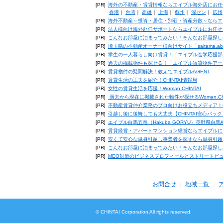
[PR]
海外の不動産・賃貸情報ならエイブル海外店にお任
香港
｜
台湾
｜
高雄
｜
上海
｜
蘇州
｜
深セン
｜
広州
[PR]
海外不動産～投資・居住・別荘・資産分散～ならエ
[PR]
法人様向け海外赴任サポートならエイブルにお任せ
[PR]
こんなお部屋に泊まってみたい！そんなお部屋探し
[PR]
埼玉県の不動産オーナー様向けサイト「saitama.a
[PR]
学生の一人暮らし向け賃貸！「エイブル進学応援部
[PR]
過去の掲載物件も探せる！「エイブル賃貸物件アー
[PR]
賃貸物件の疑問解決！教えてエイブルAGENT
[PR]
賃貸生活の工夫を紹介！CHINTAI情報局
[PR]
女性の賃貸生活を応援！Woman.CHINTAI
[PR]
過去から現在に掲載された物件が探せるWoman.CH
[PR]
不動産賃貸仲介業務のプロ向けお役立ちメディア！CHIN
[PR]
引越し後に後悔しても大丈夫【CHINTAI安心パッ
[PR]
エイブル白馬五竜（Hakuba GORYU）長野県白
[PR]
賃貸経営・アパートマンション経営ならエイブルに
[PR]
安くて安心な単身引越し事業者を探すなら単身引越
[PR]
こんなお部屋に泊まってみたい！そんなお部屋探し
[PR]
MEO対策のビジネスプロフィールとストリートビ
お問合せ
地域一覧
© CHINTAI Corporation All rights reserved.