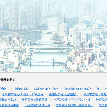
件物件を探す
（近畿）
東海道本線・山陽本線<JR神戸線>
福知山線<JR宝塚線>
加古川
学研都市線<片町線>・JR東西線
山陽新幹線（近畿圏）
神戸市営地下鉄海
速鉄道南北線
神戸高速鉄道東西線
神戸新交通六甲アイランド線
神戸電
陽電気鉄道本線
山陽電気鉄道網干線
智頭急行智頭線（兵庫県内）
能勢