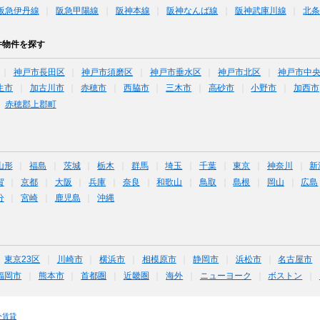
阪急伊丹線
阪急甲陽線
阪神本線
阪神なんば線
阪神武庫川線
北
件物件を探す
神戸市長田区
神戸市須磨区
神戸市垂水区
神戸市北区
神戸市中
生市
加古川市
赤穂市
西脇市
三木市
高砂市
小野市
加西市
赤穂郡上郡町
山形
福島
茨城
栃木
群馬
埼玉
千葉
東京
神奈川
新
賀
京都
大阪
兵庫
奈良
和歌山
鳥取
島根
岡山
広島
分
宮崎
鹿児島
沖縄
東京23区
川崎市
横浜市
相模原市
静岡市
浜松市
名古屋市
福岡市
熊本市
首都圏
近畿圏
海外
ニューヨーク
ボストン
外賃貸