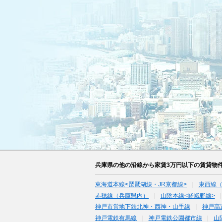
兵庫県の他の沿線から家賃3万円以下の賃貸物
東海道本線<琵琶湖線・JR京都線>
東西線
赤穂線（兵庫県内）
山陰本線<嵯峨野線>
神戸市営地下鉄北神・西神・山手線
神戸高
神戸電鉄有馬線
神戸電鉄公園都市線
山