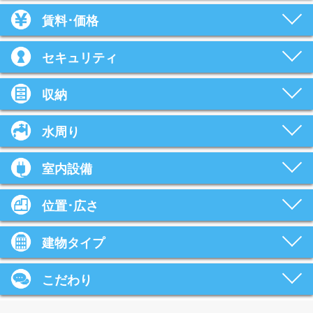
賃料･価格
セキュリティ
収納
水周り
室内設備
位置･広さ
建物タイプ
こだわり