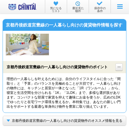
お部屋を探す
気になる
最近見た
保存中の
リスト
物件
条件
沿線・駅から
京都丹後鉄道宮豊線の一人暮らし向けの賃貸物件情報を探す
住所から
家賃相場から
通勤通学時間から
物件特集から
京都丹後鉄道宮豊線の一人暮らし向けの賃貸物件のポイント
不動産会社から
理想の一人暮らしを叶えるためには、自分のライフスタイルに合った「間
取り」と「予算」のバランスを見極めることが大切です。一人暮らし向け
TOP
の物件には、キッチンと居室が一体となった「1R（ワンルーム）」から、
寝室と生活空間を分けられる「1K」「1LDK」まで、多様な選択肢があり
ます。コンパクトな部屋で家賃を抑えて趣味にお金を使うか、広めのLDK
でゆったりと在宅ワーク環境を整えるか。本特集では、あなたの新しい門
出をサポートする最適な単身向け物件を豊富に取り揃えています。
京都丹後鉄道宮豊線の一人暮らし向けの賃貸物件のオススメ情報を見る