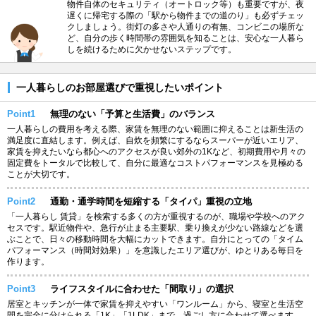
物件自体のセキュリティ（オートロック等）も重要ですが、夜
遅くに帰宅する際の「駅から物件までの道のり」も必ずチェッ
クしましょう。街灯の多さや人通りの有無、コンビニの場所な
ど、自分の歩く時間帯の雰囲気を知ることは、安心な一人暮ら
しを続けるために欠かせないステップです。
一人暮らしのお部屋選びで重視したいポイント
Point1
無理のない「予算と生活費」のバランス
一人暮らしの費用を考える際、家賃を無理のない範囲に抑えることは新生活の
満足度に直結します。例えば、自炊を頻繁にするならスーパーが近いエリア、
家賃を抑えたいなら都心へのアクセスが良い郊外の1Kなど、初期費用や月々の
固定費をトータルで比較して、自分に最適なコストパフォーマンスを見極める
ことが大切です。
Point2
通勤・通学時間を短縮する「タイパ」重視の立地
「一人暮らし 賃貸」を検索する多くの方が重視するのが、職場や学校へのアク
セスです。駅近物件や、急行が止まる主要駅、乗り換えが少ない路線などを選
ぶことで、日々の移動時間を大幅にカットできます。自分にとっての「タイム
パフォーマンス（時間対効果）」を意識したエリア選びが、ゆとりある毎日を
作ります。
Point3
ライフスタイルに合わせた「間取り」の選択
居室とキッチンが一体で家賃を抑えやすい「ワンルーム」から、寝室と生活空
間を完全に分けられる「1K」「1LDK」まで、過ごし方に合わせて選べます。