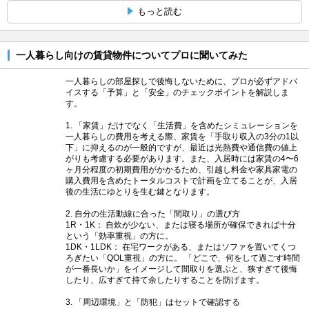
もっと読む
一人暮らし向けの賃貸物件についてプロに聞いてみた
一人暮らしの部屋探しで後悔しないために、プロが必ずアドバ
イスする「予算」と「安全」のチェックポイントを解説しま
す。
1. 「家賃」だけでなく「生活費」を含めたシミュレーションを
一人暮らしの費用を考える際、家賃を「手取り収入の3分の1以
下」に抑えるのが一般的ですが、最近は光熱費や通信費の値上
がりも考慮する必要があります。また、入居時には家賃の4〜6
ヶ月分程度の初期費用がかかるため、引越し料金や家具家電の
購入費用を含めたトータルコストで計画を立てることが、入居
後の生活にゆとりを生む鍵となります。
2. 自分の生活動線に合った「間取り」の選び方
1R・1K： 自炊が少ない、または寝る場所が確保できれば十分
という「効率重視」の方に。
1DK・1LDK： 在宅ワークがある、またはソファを置いてくつ
ろぎたい「QOL重視」の方に。 「どこで、何をして過ごす時間
が一番長いか」をイメージして間取りを選ぶと、狭すぎて後悔
したり、広すぎて持て余したりすることを防げます。
3. 「周辺環境」と「防犯」はセットで確認する