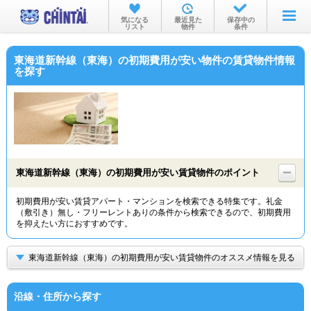
お部屋を探す
気になる
最近見た
保存中の
リスト
物件
条件
沿線・駅から
東海道新幹線（東海）の初期費用が安い物件の賃貸物件情報
住所から
を探す
家賃相場から
通勤通学時間から
物件特集から
東海道新幹線（東海）の初期費用が安い賃貸物件のポイント
不動産会社から
初期費用が安い賃貸アパート・マンションを検索できる特集です。礼金
TOP
（敷引き）無し・フリーレントありの条件から検索できるので、初期費用
を抑えたい方におすすめです。
東海道新幹線（東海）の初期費用が安い賃貸物件のオススメ情報を見る
沿線・住所から探す