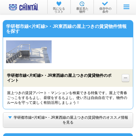
お部屋を探す
気になる
最近見た
保存中の
リスト
物件
条件
沿線・駅から
学研都市線<片町線>・JR東西線の屋上つきの賃貸物件情報
住所から
を探す
家賃相場から
通勤通学時間から
物件特集から
学研都市線<片町線>・JR東西線の屋上つきの賃貸物件のポ
不動産会社から
イント
TOP
屋上つきの賃貸アパート・マンションを検索できる特集です。屋上で青春
ごっこをするもよし、昼寝をするもよし。使い方は自由自在です。物件の
ルールを守って楽しく有効活用しましょう！
学研都市線<片町線>・JR東西線の屋上つきの賃貸物件のオススメ情報
を見る