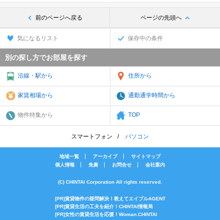
前のページへ戻る
ページの先頭へ
気になるリスト
保存中の条件
別の探し方でお部屋を探す
沿線・駅から
住所から
家賃相場から
通勤通学時間から
物件特集から
TOP
スマートフォン
パソコン
地域一覧
アーカイブ
サイトマップ
個人情報
免責
お問合せ
会社案内
(C) CHINTAI Corporation All rights reserved.
[PR]賃貸物件の疑問解決！教えてエイブルAGENT
[PR]賃貸生活の工夫を紹介！CHINTAI情報局
[PR]女性の賃貸生活を応援！Woman.CHINTAI