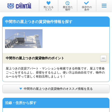
お部屋を探す
気になる
最近見た
保存中の
リスト
物件
条件
沿線・駅から
中間市の屋上つきの賃貸物件情報を探す
住所から
家賃相場から
通勤通学時間から
物件特集から
中間市の屋上つきの賃貸物件のポイント
不動産会社から
屋上つきの賃貸アパート・マンションを検索できる特集です。屋上で青春
ごっこをするもよし、昼寝をするもよし。使い方は自由自在です。物件の
TOP
ルールを守って楽しく有効活用しましょう！
中間市の屋上つきの賃貸物件のオススメ情報を見る
沿線・住所から探す