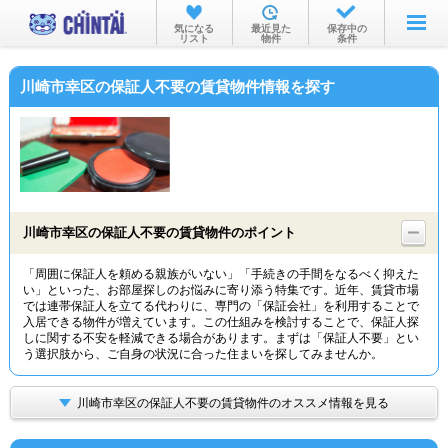
お部屋を探す
気になる
最近見た
保存中の
リスト
物件
条件
沿線・駅から
川崎市幸区の保証人不要の賃貸物件情報を探す
住所から
家賃相場から
通勤通学時間から
物件特集から
川崎市幸区の保証人不要の賃貸物件のポイント
不動産会社から
「周囲に保証人を頼める親族がいない」「手続きの手間をなるべく抑えた
い」といった、お部屋探しのお悩みに寄り添う特集です。近年、賃貸市場
TOP
では連帯保証人を立てる代わりに、専門の「保証会社」を利用することで
入居できる物件が増えています。この仕組みを検討することで、保証人探
しに関する不安を軽減できる場合があります。まずは「保証人不要」とい
う選択肢から、ご自身の状況に合った住まいを探してみませんか。
川崎市幸区の保証人不要の賃貸物件のオススメ情報を見る