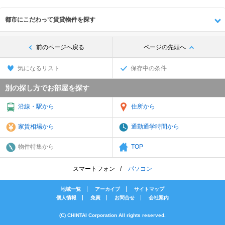
都市にこだわって賃貸物件を探す
前のページへ戻る
ページの先頭へ
気になるリスト
保存中の条件
別の探し方でお部屋を探す
沿線・駅から
住所から
家賃相場から
通勤通学時間から
物件特集から
TOP
スマートフォン
パソコン
地域一覧
アーカイブ
サイトマップ
個人情報
免責
お問合せ
会社案内
(C) CHINTAI Corporation All rights reserved.