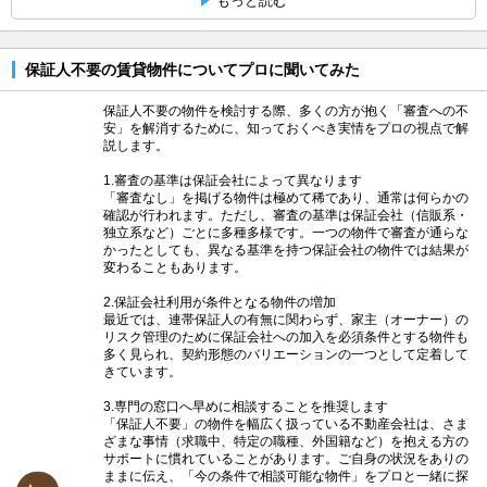
もっと読む
保証人不要の賃貸物件についてプロに聞いてみた
保証人不要の物件を検討する際、多くの方が抱く「審査への不
安」を解消するために、知っておくべき実情をプロの視点で解
説します。
1.審査の基準は保証会社によって異なります
「審査なし」を掲げる物件は極めて稀であり、通常は何らかの
確認が行われます。ただし、審査の基準は保証会社（信販系・
独立系など）ごとに多種多様です。一つの物件で審査が通らな
かったとしても、異なる基準を持つ保証会社の物件では結果が
変わることもあります。
2.保証会社利用が条件となる物件の増加
最近では、連帯保証人の有無に関わらず、家主（オーナー）の
リスク管理のために保証会社への加入を必須条件とする物件も
多く見られ、契約形態のバリエーションの一つとして定着して
きています。
3.専門の窓口へ早めに相談することを推奨します
「保証人不要」の物件を幅広く扱っている不動産会社は、さま
ざまな事情（求職中、特定の職種、外国籍など）を抱える方の
サポートに慣れていることがあります。ご自身の状況をありの
ままに伝え、「今の条件で相談可能な物件」をプロと一緒に探