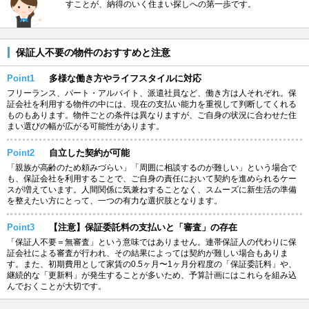
すことが、納得のいく住まい探しへの第一歩です。
保証人不要の物件のおすすめと注意
Point1
多様な働き方やライフスタイルに対応
フリーランス、パート・アルバイト、派遣社員など、働き方は人それぞれ。保
証会社を利用する物件の中には、現在の支払い能力を重視して判断してくれる
ものもあります。物件ごとの条件は異なりますが、ご自身の状況に合わせた住
まい選びの幅が広がる可能性があります。
Point2
自立した契約が可能
「親族が高齢のため頼みづらい」「周囲に相談するのが難しい」という場合で
も、保証会社を利用することで、ご自身の責任において契約を進められるケー
スが増えています。人間関係に気兼ねすることなく、スムーズに新生活の準備
を整えたい方にとって、一つの有力な選択肢となります。
Point3
【注意】保証委託料の支払いと「審査」の存在
「保証人不要＝無審査」という意味ではありません。連帯保証人の代わりに保
証会社による審査が行われ、その結果によっては契約が難しい場合もありま
す。また、初期費用として家賃の0.5ヶ月〜1ヶ月分程度の「保証委託料」や、
継続的な「更新料」が発生することが多いため、予算計画にはこれらを組み込
んでおくことが大切です。