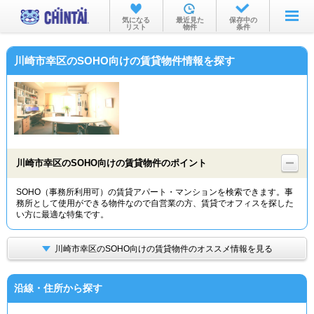
お部屋を探す
気になる
最近見た
保存中の
リスト
物件
条件
沿線・駅から
川崎市幸区のSOHO向けの賃貸物件情報を探す
住所から
家賃相場から
通勤通学時間から
物件特集から
川崎市幸区のSOHO向けの賃貸物件のポイント
不動産会社から
SOHO（事務所利用可）の賃貸アパート・マンションを検索できます。事
務所として使用ができる物件なので自営業の方、賃貸でオフィスを探した
TOP
い方に最適な特集です。
川崎市幸区のSOHO向けの賃貸物件のオススメ情報を見る
沿線・住所から探す