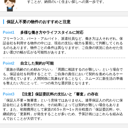
すことが、納得のいく住まい探しへの第一歩です。
保証人不要の物件のおすすめと注意
Point1
多様な働き方やライフスタイルに対応
フリーランス、パート・アルバイト、派遣社員など、働き方は人それぞれ。保
証会社を利用する物件の中には、現在の支払い能力を重視して判断してくれる
ものもあります。物件ごとの条件は異なりますが、ご自身の状況に合わせた住
まい選びの幅が広がる可能性があります。
Point2
自立した契約が可能
「親族が高齢のため頼みづらい」「周囲に相談するのが難しい」という場合で
も、保証会社を利用することで、ご自身の責任において契約を進められるケー
スが増えています。人間関係に気兼ねすることなく、スムーズに新生活の準備
を整えたい方にとって、一つの有力な選択肢となります。
Point3
【注意】保証委託料の支払いと「審査」の存在
「保証人不要＝無審査」という意味ではありません。連帯保証人の代わりに保
証会社による審査が行われ、その結果によっては契約が難しい場合もありま
す。また、初期費用として家賃の0.5ヶ月〜1ヶ月分程度の「保証委託料」や、
継続的な「更新料」が発生することが多いため、予算計画にはこれらを組み込
んでおくことが大切です。