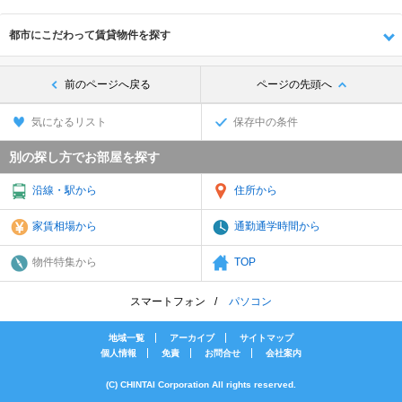
都市にこだわって賃貸物件を探す
前のページへ戻る
ページの先頭へ
気になるリスト
保存中の条件
別の探し方でお部屋を探す
沿線・駅から
住所から
家賃相場から
通勤通学時間から
物件特集から
TOP
スマートフォン
パソコン
地域一覧
アーカイブ
サイトマップ
個人情報
免責
お問合せ
会社案内
(C) CHINTAI Corporation All rights reserved.