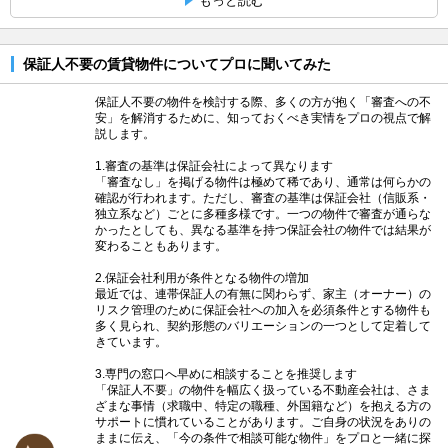
もっと読む
保証人不要の賃貸物件についてプロに聞いてみた
保証人不要の物件を検討する際、多くの方が抱く「審査への不
安」を解消するために、知っておくべき実情をプロの視点で解
説します。
1.審査の基準は保証会社によって異なります
「審査なし」を掲げる物件は極めて稀であり、通常は何らかの
確認が行われます。ただし、審査の基準は保証会社（信販系・
独立系など）ごとに多種多様です。一つの物件で審査が通らな
かったとしても、異なる基準を持つ保証会社の物件では結果が
変わることもあります。
2.保証会社利用が条件となる物件の増加
最近では、連帯保証人の有無に関わらず、家主（オーナー）の
リスク管理のために保証会社への加入を必須条件とする物件も
多く見られ、契約形態のバリエーションの一つとして定着して
きています。
3.専門の窓口へ早めに相談することを推奨します
「保証人不要」の物件を幅広く扱っている不動産会社は、さま
ざまな事情（求職中、特定の職種、外国籍など）を抱える方の
サポートに慣れていることがあります。ご自身の状況をありの
ままに伝え、「今の条件で相談可能な物件」をプロと一緒に探