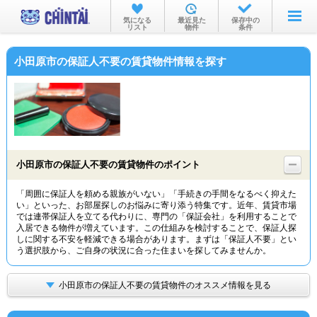
お部屋を探す
気になる
最近見た
保存中の
リスト
物件
条件
沿線・駅から
小田原市の保証人不要の賃貸物件情報を探す
住所から
家賃相場から
通勤通学時間から
物件特集から
小田原市の保証人不要の賃貸物件のポイント
不動産会社から
「周囲に保証人を頼める親族がいない」「手続きの手間をなるべく抑えた
い」といった、お部屋探しのお悩みに寄り添う特集です。近年、賃貸市場
TOP
では連帯保証人を立てる代わりに、専門の「保証会社」を利用することで
入居できる物件が増えています。この仕組みを検討することで、保証人探
しに関する不安を軽減できる場合があります。まずは「保証人不要」とい
う選択肢から、ご自身の状況に合った住まいを探してみませんか。
小田原市の保証人不要の賃貸物件のオススメ情報を見る