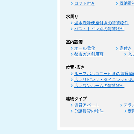
ロフト付き
収納重
水周り
温水洗浄便座付きの賃貸物件
バス・トイレ別の賃貸物件
室内設備
オール電化
庭付き
都市ガス利用可
光
位置･広さ
ルーフバルコニー付きの賃貸物
広いリビング・ダイニングがあ
広いワンルームの賃貸物件
建物タイプ
賃貸アパート
テラ
分譲賃貸の物件
定