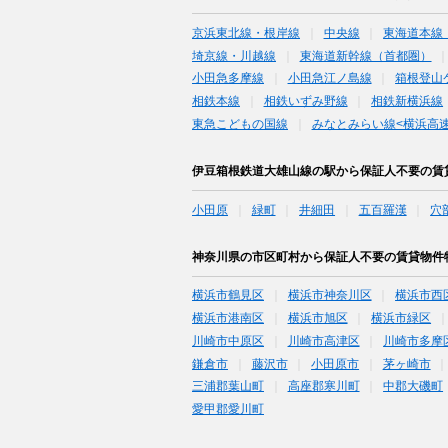
京浜東北線・根岸線
中央線
東海道本線
埼京線・川越線
東海道新幹線（首都圏）
小田急多摩線
小田急江ノ島線
箱根登山
相鉄本線
相鉄いずみ野線
相鉄新横浜線
東急こどもの国線
みなとみらい線<横浜高速
伊豆箱根鉄道大雄山線の駅から保証人不要の賃
小田原
緑町
井細田
五百羅漢
穴
神奈川県の市区町村から保証人不要の賃貸物件
横浜市鶴見区
横浜市神奈川区
横浜市西
横浜市港南区
横浜市旭区
横浜市緑区
川崎市中原区
川崎市高津区
川崎市多摩
鎌倉市
藤沢市
小田原市
茅ヶ崎市
三浦郡葉山町
高座郡寒川町
中郡大磯町
愛甲郡愛川町