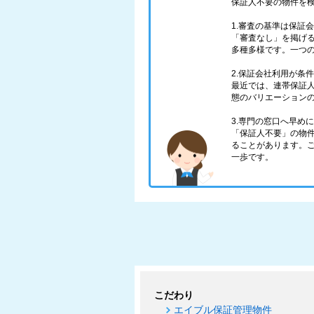
保証人不要の物件を
1.審査の基準は保証
「審査なし」を掲げ
多種多様です。一つ
2.保証会社利用が条
最近では、連帯保証
態のバリエーション
3.専門の窓口へ早め
「保証人不要」の物
ることがあります。
一歩です。
こだわり
エイブル保証管理物件