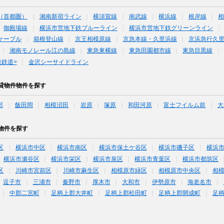
（首都圏）
湘南新宿ライン
横須賀線
南武線
横浜線
根岸線
御殿場線
横浜市営地下鉄ブルーライン
横浜市営地下鉄グリーンライン
ケーブル
箱根登山線
京王相模原線
京急本線・久里浜線
京浜急行久
湘南モノレール江の島線
東急東横線
東急田園都市線
東急目黒線
鉄道>
金沢シーサイドライン
貸物件物件を探す
部
飯田岡
相模沼田
岩原
塚原
和田河原
富士フイルム前
大
物件を探す
区
横浜市中区
横浜市南区
横浜市保土ケ谷区
横浜市磯子区
横浜
横浜市瀬谷区
横浜市栄区
横浜市泉区
横浜市青葉区
横浜市都筑区
区
川崎市宮前区
川崎市麻生区
相模原市緑区
相模原市中央区
相
逗子市
三浦市
秦野市
厚木市
大和市
伊勢原市
海老名市
中郡二宮町
足柄上郡大井町
足柄上郡松田町
足柄上郡開成町
足