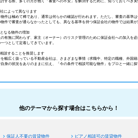
検討する際、多くの方が抱く「審査への不安」を解消するために、知っておくべき実
会社によって異なります
る物件は極めて稀であり、通常は何らかの確認が行われます。ただし、審査の基準は
の物件で審査が通らなかったとしても、異なる基準を持つ保証会社の物件では結果が
件となる物件の増加
人の有無に関わらず、家主（オーナー）のリスク管理のために保証会社への加入を必
の一つとして定着してきています。
に相談することを推奨します
件を幅広く扱っている不動産会社は、さまざまな事情（求職中、特定の職種、外国籍
ご自身の状況をありのままに伝え、「今の条件で相談可能な物件」をプロと一緒に探
他のテーマから探す場合はこちらから！
保証人不要の賃貸物件
ピアノ相談可の賃貸物件