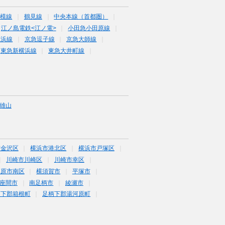
相模線
鶴見線
中央本線（首都圏）
江ノ島電鉄<江ノ電>
小田急小田原線
里浜線
京急逗子線
京急大師線
東急新横浜線
東急大井町線
雄山
市金沢区
横浜市港北区
横浜市戸塚区
川崎市川崎区
川崎市幸区
模原市南区
横須賀市
平塚市
座間市
南足柄市
綾瀬市
柄下郡箱根町
足柄下郡湯河原町