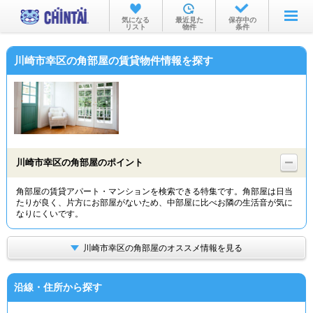
お部屋を探す
気になる
最近見た
保存中の
リスト
物件
条件
沿線・駅から
川崎市幸区の角部屋の賃貸物件情報を探す
住所から
家賃相場から
通勤通学時間から
物件特集から
川崎市幸区の角部屋のポイント
不動産会社から
角部屋の賃貸アパート・マンションを検索できる特集です。角部屋は日当
たりが良く、片方にお部屋がないため、中部屋に比べお隣の生活音が気に
TOP
なりにくいです。
川崎市幸区の角部屋のオススメ情報を見る
沿線・住所から探す