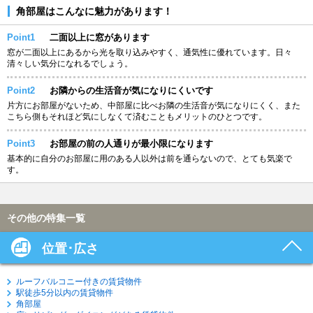
角部屋はこんなに魅力があります！
Point1
二面以上に窓があります
窓が二面以上にあるから光を取り込みやすく、通気性に優れています。日々
清々しい気分になれるでしょう。
Point2
お隣からの生活音が気になりにくいです
片方にお部屋がないため、中部屋に比べお隣の生活音が気になりにくく、また
こちら側もそれほど気にしなくて済むこともメリットのひとつです。
Point3
お部屋の前の人通りが最小限になります
基本的に自分のお部屋に用のある人以外は前を通らないので、とても気楽で
す。
その他の特集一覧
位置･広さ
ルーフバルコニー付きの賃貸物件
駅徒歩5分以内の賃貸物件
角部屋