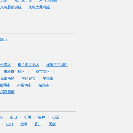
里浜線
京急逗子線
京急大師線
東急新横浜線
東急大井町線
雄山
市金沢区
横浜市港北区
横浜市戸塚区
川崎市川崎区
川崎市幸区
模原市南区
横須賀市
平塚市
座間市
南足柄市
綾瀬市
甲郡愛川町
潟
富山
石川
福井
山梨
山口
徳島
香川
愛媛