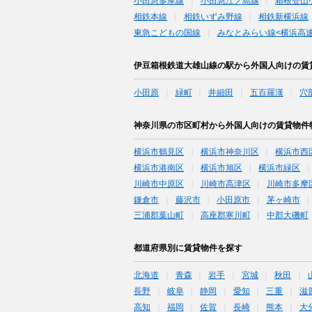
小田急多摩線
小田急江ノ島線
箱根登山
相鉄本線
相鉄いずみ野線
相鉄新横浜線
東急こどもの国線
みなとみらい線<横浜高速
伊豆箱根鉄道大雄山線の駅から外国人向けの賃
小田原
緑町
井細田
五百羅漢
穴
神奈川県の市区町村から外国人向けの賃貸物件
横浜市鶴見区
横浜市神奈川区
横浜市西
横浜市港南区
横浜市旭区
横浜市緑区
川崎市中原区
川崎市高津区
川崎市多摩
鎌倉市
藤沢市
小田原市
茅ヶ崎市
三浦郡葉山町
高座郡寒川町
中郡大磯町
都道府県別に賃貸物件を探す
北海道
青森
岩手
宮城
秋田
長野
岐阜
静岡
愛知
三重
滋
高知
福岡
佐賀
長崎
熊本
大