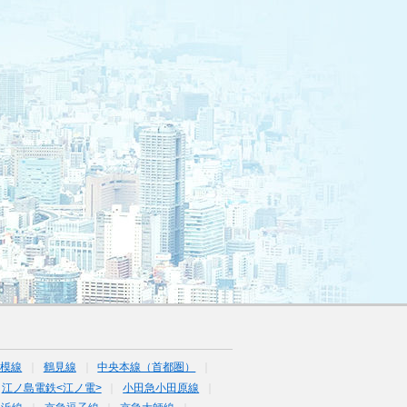
相模線
鶴見線
中央本線（首都圏）
江ノ島電鉄<江ノ電>
小田急小田原線