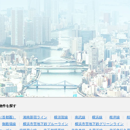
物件を探す
（首都圏）
湘南新宿ライン
横須賀線
南武線
横浜線
根岸線
御殿場線
横浜市営地下鉄ブルーライン
横浜市営地下鉄グリーンライン