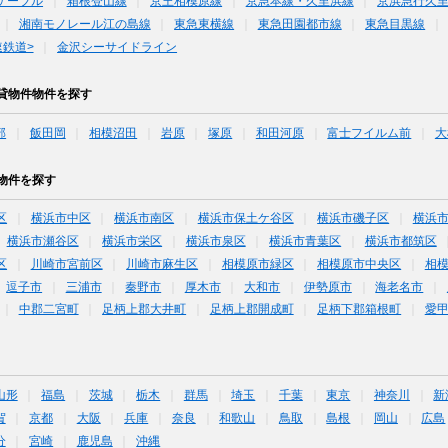
ケーブル
箱根登山線
京王相模原線
京急本線・久里浜線
京浜急行久
湘南モノレール江の島線
東急東横線
東急田園都市線
東急目黒線
鉄道>
金沢シーサイドライン
貸物件物件を探す
部
飯田岡
相模沼田
岩原
塚原
和田河原
富士フイルム前
大
物件を探す
区
横浜市中区
横浜市南区
横浜市保土ケ谷区
横浜市磯子区
横浜
横浜市瀬谷区
横浜市栄区
横浜市泉区
横浜市青葉区
横浜市都筑区
区
川崎市宮前区
川崎市麻生区
相模原市緑区
相模原市中央区
相
逗子市
三浦市
秦野市
厚木市
大和市
伊勢原市
海老名市
中郡二宮町
足柄上郡大井町
足柄上郡開成町
足柄下郡箱根町
愛
山形
福島
茨城
栃木
群馬
埼玉
千葉
東京
神奈川
新
賀
京都
大阪
兵庫
奈良
和歌山
鳥取
島根
岡山
広島
分
宮崎
鹿児島
沖縄