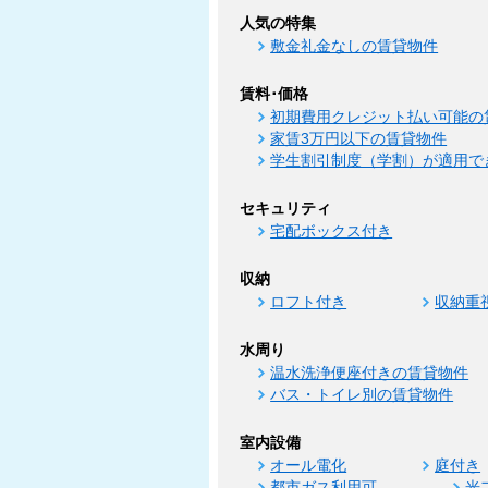
人気の特集
敷金礼金なしの賃貸物件
賃料･価格
初期費用クレジット払い可能の
家賃3万円以下の賃貸物件
学生割引制度（学割）が適用で
セキュリティ
宅配ボックス付き
収納
ロフト付き
収納重
水周り
温水洗浄便座付きの賃貸物件
バス・トイレ別の賃貸物件
室内設備
オール電化
庭付き
都市ガス利用可
光