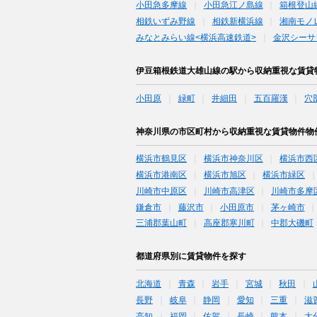
小田急多摩線
小田急江ノ島線
箱根登山
相鉄いずみ野線
相鉄新横浜線
湘南モノ
みなとみらい線<横浜高速鉄道>
金沢シーサ
伊豆箱根鉄道大雄山線の駅から収納重視な賃貸
小田原
緑町
井細田
五百羅漢
穴
神奈川県の市区町村から収納重視な賃貸物件物
横浜市鶴見区
横浜市神奈川区
横浜市西
横浜市港南区
横浜市旭区
横浜市緑区
川崎市中原区
川崎市高津区
川崎市多摩
鎌倉市
藤沢市
小田原市
茅ヶ崎市
三浦郡葉山町
高座郡寒川町
中郡大磯町
都道府県別に賃貸物件を探す
北海道
青森
岩手
宮城
秋田
長野
岐阜
静岡
愛知
三重
滋
高知
福岡
佐賀
長崎
熊本
大