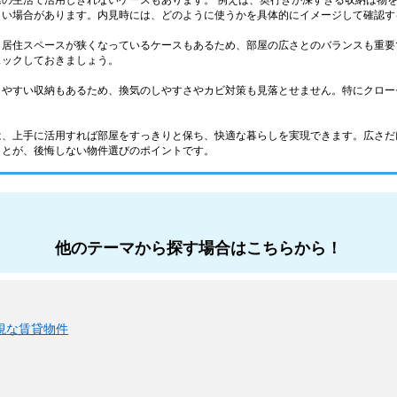
際の生活で活用しきれないケースもあります。 例えば、奥行きが深すぎる収納は物
くい場合があります。内見時には、どのように使うかを具体的にイメージして確認す
、居住スペースが狭くなっているケースもあるため、部屋の広さとのバランスも重要
ェックしておきましょう。
りやすい収納もあるため、換気のしやすさやカビ対策も見落とせません。特にクロー
は、上手に活用すれば部屋をすっきりと保ち、快適な暮らしを実現できます。広さだ
ことが、後悔しない物件選びのポイントです。
他のテーマから探す場合はこちらから！
視な賃貸物件