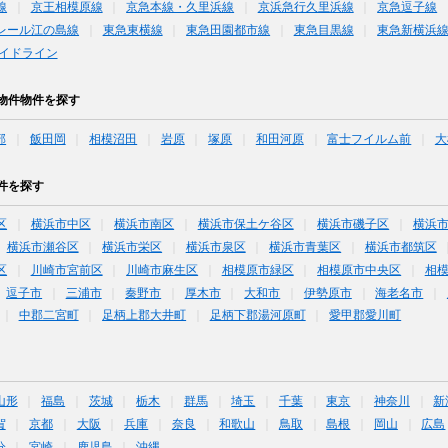
線
京王相模原線
京急本線・久里浜線
京浜急行久里浜線
京急逗子線
レール江の島線
東急東横線
東急田園都市線
東急目黒線
東急新横浜
イドライン
物件物件を探す
部
飯田岡
相模沼田
岩原
塚原
和田河原
富士フイルム前
大
件を探す
区
横浜市中区
横浜市南区
横浜市保土ケ谷区
横浜市磯子区
横浜
横浜市瀬谷区
横浜市栄区
横浜市泉区
横浜市青葉区
横浜市都筑区
区
川崎市宮前区
川崎市麻生区
相模原市緑区
相模原市中央区
相
逗子市
三浦市
秦野市
厚木市
大和市
伊勢原市
海老名市
中郡二宮町
足柄上郡大井町
足柄下郡湯河原町
愛甲郡愛川町
山形
福島
茨城
栃木
群馬
埼玉
千葉
東京
神奈川
新
賀
京都
大阪
兵庫
奈良
和歌山
鳥取
島根
岡山
広島
分
宮崎
鹿児島
沖縄