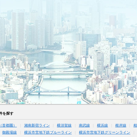
件を探す
（首都圏）
湘南新宿ライン
横須賀線
南武線
横浜線
根岸線
御殿場線
横浜市営地下鉄ブルーライン
横浜市営地下鉄グリーンライン