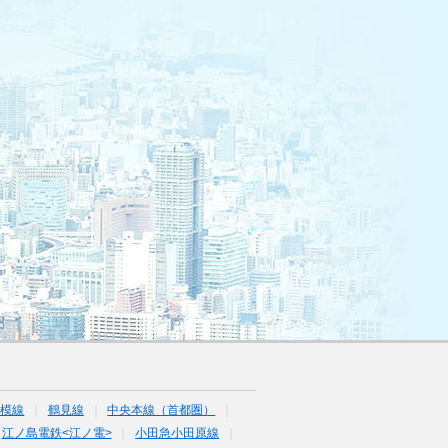
相模線
鶴見線
中央本線（首都圏）
江ノ島電鉄<江ノ電>
小田急小田原線