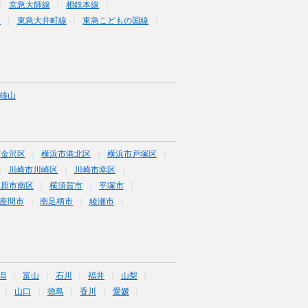
京急大師線
相鉄本線
線
東急大井町線
東急こどもの国線
雄山
市金沢区
横浜市港北区
横浜市戸塚区
川崎市川崎区
川崎市幸区
模原市南区
横須賀市
平塚市
座間市
南足柄市
綾瀬市
潟
富山
石川
福井
山梨
山口
徳島
香川
愛媛