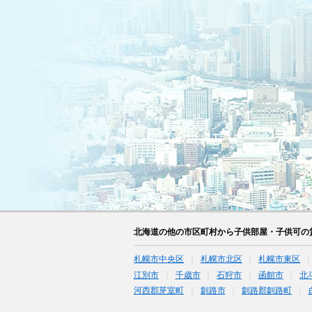
北海道の他の市区町村から子供部屋・子供可の
札幌市中央区
札幌市北区
札幌市東区
江別市
千歳市
石狩市
函館市
北
河西郡芽室町
釧路市
釧路郡釧路町