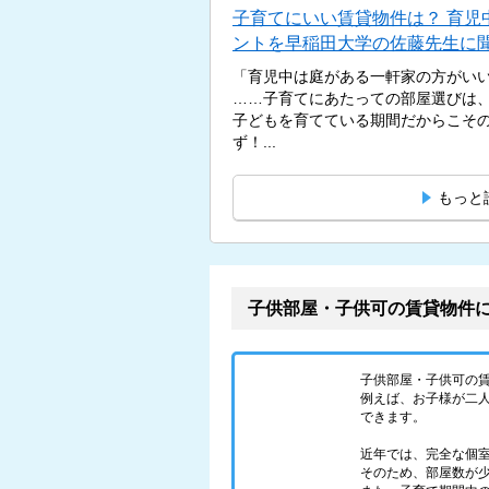
子育てにいい賃貸物件は？ 育児
ントを早稲田大学の佐藤先生に
「育児中は庭がある一軒家の方がい
……子育てにあたっての部屋選びは
子どもを育てている期間だからこそ
ず！...
もっと
子供部屋・子供可の賃貸物件
子供部屋・子供可の
例えば、お子様が二人
できます。
近年では、完全な個
そのため、部屋数が