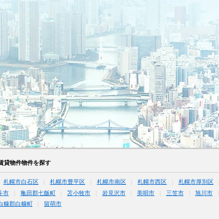
賃貸物件物件を探す
札幌市白石区
札幌市豊平区
札幌市南区
札幌市西区
札幌市厚別区
斗市
亀田郡七飯町
苫小牧市
岩見沢市
美唄市
三笠市
旭川市
白糠郡白糠町
留萌市