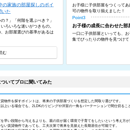
中の家族の部屋探しのポイ
お子様に子供部屋をつくってあ
可の物件を取り揃えました！
聞いた
Point3
いの？」「何階を選ぶべき？」
お子様の成長に合わせた部
、いろいろな迷いがつきもの。
の、お部屋選びの基準があるは
一口に子供部屋といっても、お
集でぴったりの物件を見つけて
読む
についてプロに聞いてみた
賃貸物件を探すポイントは、将来の子供部屋づくりを想定した間取り選びです。
以上いる場合でも、2LDKのリビングや洋室の一角をパーテーションで間仕切るこ
室を早い段階から与えるよりも、親の目が届く環境で子育てをしたいという考え方が
少ない賃貸物件であっても、工夫次第で将来を見据えた長期居住が可能です。