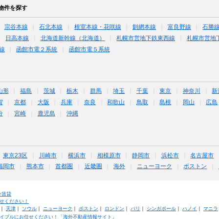
物件を探す
宗谷本線
石北本線
根室本線・花咲線
釧網本線
富良野線
石勝
日高本線
北海道新幹線（北海道）
札幌市営地下鉄東西線
札幌市営地
線
函館市電２系統
函館市電５系統
山形
福島
茨城
栃木
群馬
埼玉
千葉
東京
神奈川
新
賀
京都
大阪
兵庫
奈良
和歌山
鳥取
島根
岡山
広島
分
宮崎
鹿児島
沖縄
東京23区
川崎市
横浜市
相模原市
静岡市
浜松市
名古屋市
福岡市
熊本市
首都圏
近畿圏
海外
ニューヨーク
ボストン
外賃貸
せください！
｜
天津
｜
ソウル
｜
ニューヨーク
｜
ボストン
｜
ロンドン
｜
パリ
｜
シンガポール
｜
ハノイ
｜
マニラ
イブルにお任せください！「海外不動産情報サイト」