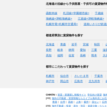
北海道の沿線から子供部屋・子供可の賃貸物件
函館本線
札沼線<学園都市線>
千歳線
海峡線<津軽海峡線>
江差線<津軽海峡線>
札幌市電<札幌市交通局>
道南いさりび鉄道
都道府県別に賃貸物件を探す
北海道
青森
岩手
宮城
秋田
長野
岐阜
静岡
愛知
三重
滋
高知
福岡
佐賀
長崎
熊本
大
都市にこだわって賃貸物件を探す
札幌市
仙台市
さいたま市
千葉市
神戸市
岡山市
広島市
北九州市
CHINTAI：
賃貸・部屋探し情報サイト
学生向け賃貸
海
[PR]
海外の不動産・賃貸情報ならエイブル海外店にお任
香港
｜
台湾
｜
高雄
｜
上海
｜
蘇州
｜
深セン
｜
広州
[PR]
海外不動産～投資・居住・別荘・資産分散～ならエ