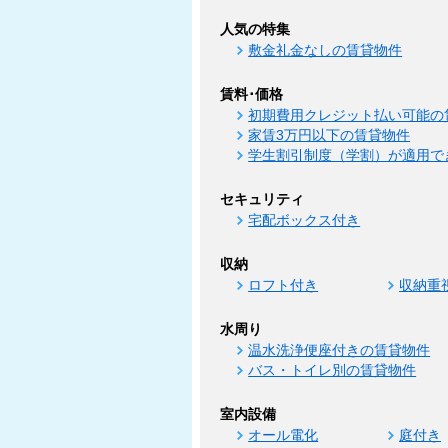
人気の特集
敷金礼金なしの賃貸物件
賃料･価格
初期費用クレジット払い可能の
家賃3万円以下の賃貸物件
学生割引制度（学割）が適用で
セキュリティ
宅配ボックス付き
収納
ロフト付き
収納重
水周り
温水洗浄便座付きの賃貸物件
バス・トイレ別の賃貸物件
室内設備
オール電化
庭付き