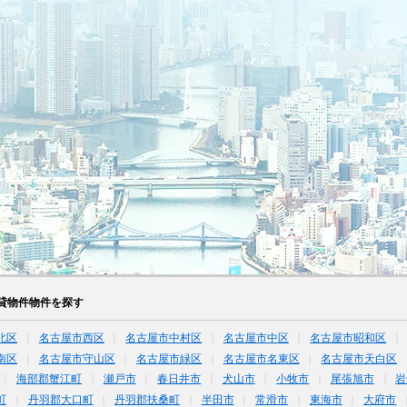
貸物件物件を探す
北区
名古屋市西区
名古屋市中村区
名古屋市中区
名古屋市昭和区
南区
名古屋市守山区
名古屋市緑区
名古屋市名東区
名古屋市天白区
海部郡蟹江町
瀬戸市
春日井市
犬山市
小牧市
尾張旭市
岩
町
丹羽郡大口町
丹羽郡扶桑町
半田市
常滑市
東海市
大府市