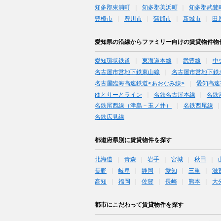
知多郡東浦町
知多郡美浜町
知多郡武豊
豊橋市
豊川市
蒲郡市
新城市
田
愛知県の沿線からファミリー向けの賃貸物件物
愛知環状鉄道
東海道本線
武豊線
中
名古屋市営地下鉄東山線
名古屋市営地下鉄
名古屋臨海高速鉄道<あおなみ線>
愛知高速
ゆとりーとライン
名鉄名古屋本線
名鉄
名鉄尾西線（津島－玉ノ井）
名鉄西尾線
名鉄広見線
都道府県別に賃貸物件を探す
北海道
青森
岩手
宮城
秋田
長野
岐阜
静岡
愛知
三重
滋
高知
福岡
佐賀
長崎
熊本
大
都市にこだわって賃貸物件を探す