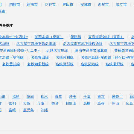
町
岡崎市
碧南市
刈谷市
豊田市
安城市
西尾市
知立市
原市
件を探す
央本線<中央西線>
関西本線（東海）
飯田線
東海道新幹線（東海）
名城線
名古屋市営地下鉄名港線
名古屋市営地下鉄桜通線
名古屋市営地
交通東部丘陵線<リニモ>
近鉄名古屋線
東海交通事業城北線
豊橋鉄道東
常滑線・空港線
名鉄豊田線
名鉄河和線
名鉄津島線･尾西線（須ケ口-弥
名鉄豊川線
名鉄知多新線
名鉄蒲郡線
名鉄築港線
名鉄瀬戸線
山形
福島
茨城
栃木
群馬
埼玉
千葉
東京
神奈川
新
賀
京都
大阪
兵庫
奈良
和歌山
鳥取
島根
岡山
広島
分
宮崎
鹿児島
沖縄