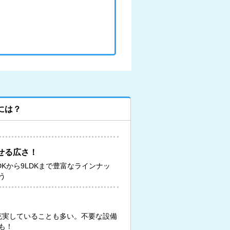
には？
せる広さ！
DKから9LDKまで豊富なラインナッ
う
が充実していることも多い。不要な設備
も！