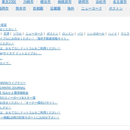
東京23区
川崎市
横浜市
相模原市
静岡市
浜松市
名古屋市
福岡市
熊本市
首都圏
近畿圏
海外
ニューヨーク
ボストン
外賃貸
せください！
｜
天津
｜
ソウル
｜
ニューヨーク
｜
ボストン
｜
ロンドン
｜
パリ
｜
シンガポール
｜
ハノイ
｜
マニラ
イブルにお任せください！「海外不動産情報サイト」
ください！
は、おもてなしドットコムをご利用ください！
ble(サイタマ ドットエイブル）」
」
カイブ」
INTAIライブラリー
TAI JOURNAL
ク】住みかえ費用補助金
馬村のスノーボード&スキー場
お任せください！「オーナー様向けサイト」
しナビ！
は、おもてなしドットコムをご利用ください！
ュー掲載はMEO対策サポートにお任せ下さい！