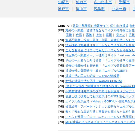
札幌市
仙台市
さいたま市
千葉市
神戸市
岡山市
広島市
北九州市
CHINTAI：
賃貸・部屋探し情報サイト
学生向け賃貸
海
[PR]
海外の不動産・賃貸情報ならエイブル海外店にお任
香港
｜
台湾
｜
高雄
｜
上海
｜
蘇州
｜
深セン
｜
広州
[PR]
海外不動産～投資・居住・別荘・資産分散～ならエ
[PR]
法人様向け海外赴任サポートならエイブルにお任せ
[PR]
こんなお部屋に泊まってみたい！そんなお部屋探し
[PR]
埼玉県の不動産オーナー様向けサイト「saitama.a
[PR]
学生の一人暮らし向け賃貸！「エイブル進学応援部
[PR]
過去の掲載物件も探せる！「エイブル賃貸物件アー
[PR]
賃貸物件の疑問解決！教えてエイブルAGENT
[PR]
賃貸生活の工夫を紹介！CHINTAI情報局
[PR]
女性の賃貸生活を応援！Woman.CHINTAI
[PR]
過去から現在に掲載された物件が探せるWoman.CH
[PR]
不動産賃貸仲介業務のプロ向けお役立ちメディア！CHIN
[PR]
引越し後に後悔しても大丈夫【CHINTAI安心パッ
[PR]
エイブル白馬五竜（Hakuba GORYU）長野県白
[PR]
賃貸経営・アパートマンション経営ならエイブルに
[PR]
安くて安心な単身引越し事業者を探すなら単身引越
[PR]
こんなお部屋に泊まってみたい！そんなお部屋探し
[PR]
MEO対策のビジネスプロフィールとストリートビ