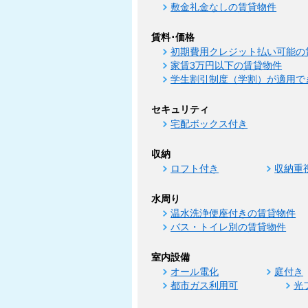
敷金礼金なしの賃貸物件
賃料･価格
初期費用クレジット払い可能の
家賃3万円以下の賃貸物件
学生割引制度（学割）が適用で
セキュリティ
宅配ボックス付き
収納
ロフト付き
収納重
水周り
温水洗浄便座付きの賃貸物件
バス・トイレ別の賃貸物件
室内設備
オール電化
庭付き
都市ガス利用可
光