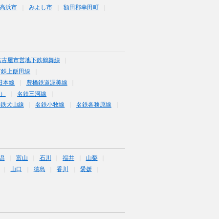
高浜市
みよし市
額田郡幸田町
名古屋市営地下鉄鶴舞線
下鉄上飯田線
田本線
豊橋鉄道渥美線
富）
名鉄三河線
名鉄犬山線
名鉄小牧線
名鉄各務原線
潟
富山
石川
福井
山梨
山口
徳島
香川
愛媛