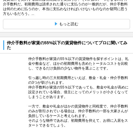
介手数料だ。初期費用は請求された通りに支払うのが一般的だが、仲介手数料
は何のために払うのか、本当に支払わなければいけないものなのか疑問に思う
方もいるだろう。...
もっと読む
仲介手数料が家賃の55%以下の賃貸物件についてプロに聞いてみ
た
仲介手数料が家賃の55％以下の賃貸物件を探すポイントは、礼
金や敷金など、ほかの初期費用も含めたトータルコストを比較
し、できるだけ負担の少ない物件を選ぶことです。
引っ越し時の三大初期費用といえば、敷金・礼金・仲介手数料
の3つが挙げられます。
仲介手数料が家賃の55％以下であっても、敷金や礼金が高めに
設定されている場合、借主にとってのメリットが小さくなって
しまうことがあります。
一方で、敷金や礼金がほかの賃貸物件と同程度で、仲介手数料
のみが割引されている場合は、仲介手数料の一部を大家さんが
負担しているケースと考えられます。
そのような物件であれば、初期費用を抑えて、お得に入居をス
タートできるでしょう。