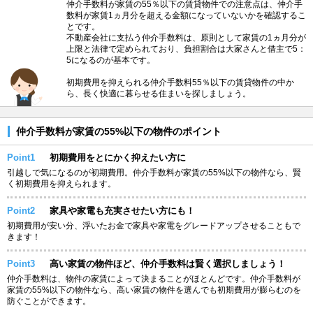
仲介手数料が家賃の55％以下の賃貸物件での注意点は、仲介手
数料が家賃1ヵ月分を超える金額になっていないかを確認するこ
とです。
不動産会社に支払う仲介手数料は、原則として家賃の1ヵ月分が
上限と法律で定められており、負担割合は大家さんと借主で5：
5になるのが基本です。
初期費用を抑えられる仲介手数料55％以下の賃貸物件の中か
ら、長く快適に暮らせる住まいを探しましょう。
仲介手数料が家賃の55%以下の物件のポイント
Point1
初期費用をとにかく抑えたい方に
引越しで気になるのが初期費用。仲介手数料が家賃の55%以下の物件なら、賢
く初期費用を抑えられます。
Point2
家具や家電も充実させたい方にも！
初期費用が安い分、浮いたお金で家具や家電をグレードアップさせることもで
きます！
Point3
高い家賃の物件ほど、仲介手数料は賢く選択しましょう！
仲介手数料は、物件の家賃によって決まることがほとんどです。仲介手数料が
家賃の55%以下の物件なら、高い家賃の物件を選んでも初期費用が膨らむのを
防ぐことができます。