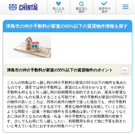
お部屋を探す
気になる
最近見た
保存中の
リスト
物件
条件
沿線・駅から
津島市の仲介手数料が家賃の55%以下の賃貸物件情報を探す
住所から
家賃相場から
通勤通学時間から
物件特集から
津島市の仲介手数料が家賃の55%以下の賃貸物件のポイント
不動産会社から
こちらの特集は引っ越し時の仲介手数料が家賃の55％以下の物件を集めた
ものです。通常では仲介手数料は、家賃の1ヵ月分かかります。その仲介
TOP
手数料を抑えると引っ越し時の初期費用を節約できるため、家具や家電な
ど少し良いものを購入することも可能です。 仲介手数料が家賃の55%以下
の物件の良いところは、同等の条件の物件で迷った場合でも、仲介手数料
分がお得に引っ越しできる点です。豊富な物件情報を比較していくと同じ
ような間取り・設備・外観の物件を見る機会は多いですが、そのようなと
きに決め手となるのが敷金・礼金・仲介手数料などの初期費用の有無で
す。少しでもお得に引っ越ししたい、初期費用を抑えて他に予算を割きた
いと考えている方におすすめの特集ページです。