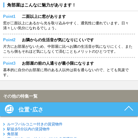
角部屋はこんなに魅力があります！
Point1
二面以上に窓があります
窓が二面以上にあるから光を取り込みやすく、通気性に優れています。日々
清々しい気分になれるでしょう。
Point2
お隣からの生活音が気になりにくいです
片方にお部屋がないため、中部屋に比べお隣の生活音が気になりにくく、また
こちら側もそれほど気にしなくて済むこともメリットのひとつです。
Point3
お部屋の前の人通りが最小限になります
基本的に自分のお部屋に用のある人以外は前を通らないので、とても気楽で
す。
その他の特集一覧
位置･広さ
ルーフバルコニー付きの賃貸物件
駅徒歩5分以内の賃貸物件
角部屋