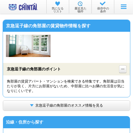
お部屋を探す
気になる
最近見た
保存中の
リスト
物件
条件
沿線・駅から
京急逗子線の角部屋の賃貸物件情報を探す
住所から
家賃相場から
通勤通学時間から
物件特集から
京急逗子線の角部屋のポイント
不動産会社から
角部屋の賃貸アパート・マンションを検索できる特集です。角部屋は日当
たりが良く、片方にお部屋がないため、中部屋に比べお隣の生活音が気に
TOP
なりにくいです。
京急逗子線の角部屋のオススメ情報を見る
沿線・住所から探す