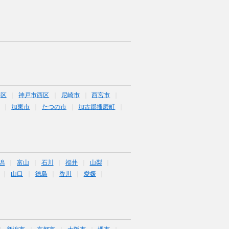
央区
神戸市西区
尼崎市
西宮市
加東市
たつの市
加古郡播磨町
潟
富山
石川
福井
山梨
山口
徳島
香川
愛媛