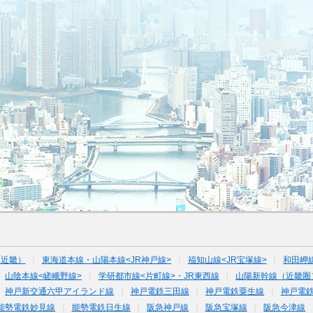
（近畿）
東海道本線・山陽本線<JR神戸線>
福知山線<JR宝塚線>
和田岬
山陰本線<嵯峨野線>
学研都市線<片町線>・JR東西線
山陽新幹線（近畿圏
神戸新交通六甲アイランド線
神戸電鉄三田線
神戸電鉄粟生線
神戸電
能勢電鉄妙見線
能勢電鉄日生線
阪急神戸線
阪急宝塚線
阪急今津線