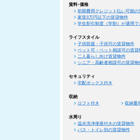
賃料･価格
初期費用クレジット払い可能の
家賃3万円以下の賃貸物件
学生割引制度（学割）が適用で
ライフスタイル
子供部屋・子供可の賃貸物件
ペット可・ペット相談可の賃貸
二人暮らし向け賃貸物件
シニア・高齢者相談可の賃貸物
セキュリティ
宅配ボックス付き
収納
ロフト付き
収納重
水周り
温水洗浄便座付きの賃貸物件
バス・トイレ別の賃貸物件