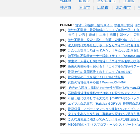
札幌市
仙台市
さいたま市
千葉市
神戸市
岡山市
広島市
北九州市
CHINTAI：
賃貸・部屋探し情報サイト
学生向け賃貸
海
[PR]
海外の不動産・賃貸情報ならエイブル海外店にお任
香港
｜
台湾
｜
高雄
｜
上海
｜
蘇州
｜
深セン
｜
広州
[PR]
海外不動産～投資・居住・別荘・資産分散～ならエ
[PR]
法人様向け海外赴任サポートならエイブルにお任せ
[PR]
こんなお部屋に泊まってみたい！そんなお部屋探し
[PR]
埼玉県の不動産オーナー様向けサイト「saitama.a
[PR]
学生の一人暮らし向け賃貸！「エイブル進学応援部
[PR]
過去の掲載物件も探せる！「エイブル賃貸物件アー
[PR]
賃貸物件の疑問解決！教えてエイブルAGENT
[PR]
賃貸生活の工夫を紹介！CHINTAI情報局
[PR]
女性の賃貸生活を応援！Woman.CHINTAI
[PR]
過去から現在に掲載された物件が探せるWoman.CH
[PR]
不動産賃貸仲介業務のプロ向けお役立ちメディア！CHIN
[PR]
引越し後に後悔しても大丈夫【CHINTAI安心パッ
[PR]
エイブル白馬五竜（Hakuba GORYU）長野県白
[PR]
賃貸経営・アパートマンション経営ならエイブルに
[PR]
安くて安心な単身引越し事業者を探すなら単身引越
[PR]
こんなお部屋に泊まってみたい！そんなお部屋探し
[PR]
MEO対策のビジネスプロフィールとストリートビ