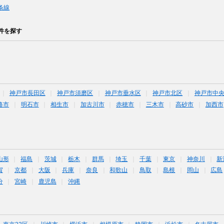
条線
件を探す
神戸市長田区
神戸市須磨区
神戸市垂水区
神戸市北区
神戸市中
路市
明石市
相生市
加古川市
赤穂市
三木市
高砂市
加西市
山形
福島
茨城
栃木
群馬
埼玉
千葉
東京
神奈川
新
賀
京都
大阪
兵庫
奈良
和歌山
鳥取
島根
岡山
広島
分
宮崎
鹿児島
沖縄