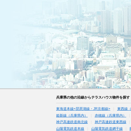
兵庫県の他の沿線からテラスハウス物件を探す
東海道本線<琵琶湖線・JR京都線>
東西線
姫新線（兵庫県内）
赤穂線（兵庫県内）
神戸高速鉄道南北線
神戸高速鉄道東西線
山陽電気鉄道本線
山陽電気鉄道網干線