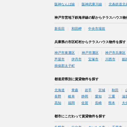
阪神なんば線
阪神武庫川線
北条鉄道北
神戸市営地下鉄海岸線の駅からテラスハウス物
新長田
和田岬
中央市場前
兵庫県の市区町村からテラスハウス物件を探す
神戸市東灘区
神戸市灘区
神戸市兵庫区
芦屋市
伊丹市
宝塚市
川西市
姫
揖保郡太子町
都道府県別に賃貸物件を探す
北海道
青森
岩手
宮城
秋田
長野
岐阜
静岡
愛知
三重
滋
高知
福岡
佐賀
長崎
熊本
大
都市にこだわって賃貸物件を探す