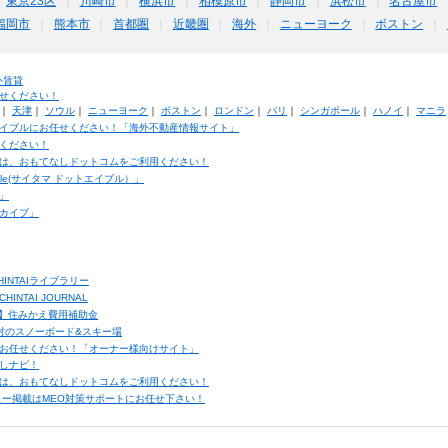
東京23区
川崎市
横浜市
相模原市
静岡市
浜松市
名古屋市
福岡市
熊本市
首都圏
近畿圏
海外
ニューヨーク
ボストン
外賃貸
せください！
｜
天津
｜
ソウル
｜
ニューヨーク
｜
ボストン
｜
ロンドン
｜
パリ
｜
シンガポール
｜
ハノイ
｜
マニラ
イブルにお任せください！「海外不動産情報サイト」
ください！
は、おもてなしドットコムをご利用ください！
ble(サイタマ ドットエイブル）」
」
カイブ」
INTAIライブラリー
TAI JOURNAL
ク】住みかえ費用補助金
馬村のスノーボード&スキー場
お任せください！「オーナー様向けサイト」
しナビ！
は、おもてなしドットコムをご利用ください！
ュー掲載はMEO対策サポートにお任せ下さい！