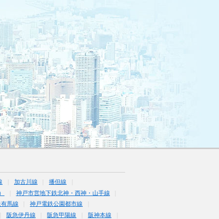
線
加古川線
播但線
）
神戸市営地下鉄北神・西神・山手線
鉄有馬線
神戸電鉄公園都市線
阪急伊丹線
阪急甲陽線
阪神本線