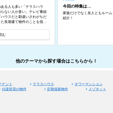
今回の特集は…
のある人も多い「テラスハウ
知らない人が多い。テレビ番組
家族だけでなく友人ともルーム
アハウスだと勘違いされがちだ
紹介！
した長屋建て物件のことを指
読む
他のテーマから探す場合はこちらから！
テナント
テラスハウス
タワーマンション
分譲賃貸の物件
定期借家物件
メゾネット