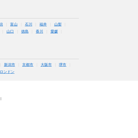
潟
富山
石川
福井
山梨
山口
徳島
香川
愛媛
新潟市
京都市
大阪市
堺市
ロンドン
｜