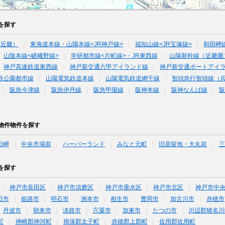
を探す
（近畿）
東海道本線・山陽本線<JR神戸線>
福知山線<JR宝塚線>
和田岬
山陰本線<嵯峨野線>
学研都市線<片町線>・JR東西線
山陽新幹線（近畿圏
神戸高速鉄道東西線
神戸新交通六甲アイランド線
神戸新交通ポートアイ
鉄公園都市線
山陽電気鉄道本線
山陽電気鉄道網干線
智頭急行智頭線（
阪急今津線
阪急伊丹線
阪急甲陽線
阪神本線
阪神なんば線
物件物件を探す
田岬
中央市場前
ハーバーランド
みなと元町
旧居留地・大丸前
三
を探す
神戸市長田区
神戸市須磨区
神戸市垂水区
神戸市北区
神戸市中
田市
姫路市
明石市
洲本市
相生市
豊岡市
加古川市
赤穂市
丹波市
朝来市
淡路市
宍粟市
加東市
たつの市
川辺郡猪名川
町
神崎郡神河町
揖保郡太子町
赤穂郡上郡町
佐用郡佐用町