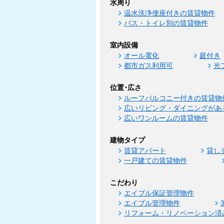
水周り
温水洗浄便座付きの賃貸物件
バス・トイレ別の賃貸物件
室内設備
オール電化
庭付き
都市ガス利用可
光
位置･広さ
ルーフバルコニー付きの賃貸物
広いリビング・ダイニングがあ
広いワンルームの賃貸物件
建物タイプ
賃貸アパート
貸し
一戸建ての賃貸物件
こだわり
エイブル保証管理物件
エイブル管理物件
リフォーム・リノベーション済