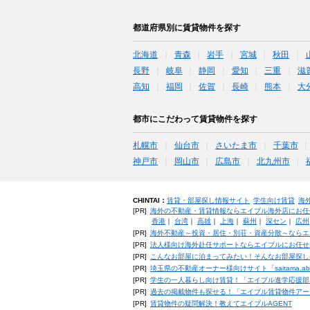
都道府県別に賃貸物件を探す
北海道
青森
岩手
宮城
秋田
長野
岐阜
静岡
愛知
三重
滋
高知
福岡
佐賀
長崎
熊本
大
都市にこだわって賃貸物件を探す
札幌市
仙台市
さいたま市
千葉市
神戸市
岡山市
広島市
北九州市
CHINTAI：
賃貸・部屋探し情報サイト
学生向け賃貸
海
[PR]
海外の不動産・賃貸情報ならエイブル海外店にお任
香港
｜
台湾
｜
高雄
｜
上海
｜
蘇州
｜
深セン
｜
広州
[PR]
海外不動産～投資・居住・別荘・資産分散～ならエ
[PR]
法人様向け海外赴任サポートならエイブルにお任せ
[PR]
こんなお部屋に泊まってみたい！そんなお部屋探し
[PR]
埼玉県の不動産オーナー様向けサイト「saitama.a
[PR]
学生の一人暮らし向け賃貸！「エイブル進学応援部
[PR]
過去の掲載物件も探せる！「エイブル賃貸物件アー
[PR]
賃貸物件の疑問解決！教えてエイブルAGENT