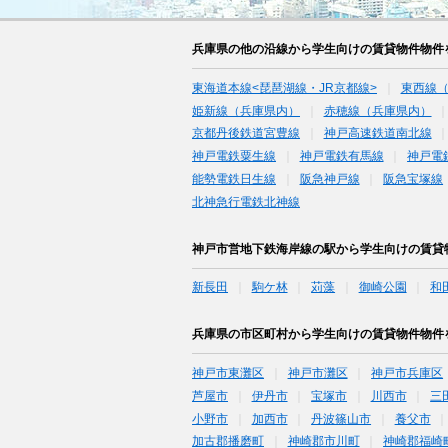
兵庫県の他の沿線から学生向けの賃貸物件物件
東海道本線<琵琶湖線・JR京都線>
東西線
姫新線（兵庫県内）
赤穂線（兵庫県内）
京都丹後鉄道宮豊線
神戸高速鉄道南北線
神戸電鉄粟生線
神戸電鉄有馬線
神戸電
能勢電鉄日生線
阪急神戸線
阪急宝塚線
北神急行電鉄北神線
神戸市営地下鉄海岸線の駅から学生向けの賃貸
新長田
駒ケ林
苅藻
御崎公園
和
兵庫県の市区町村から学生向けの賃貸物件物件
神戸市東灘区
神戸市灘区
神戸市兵庫区
芦屋市
伊丹市
宝塚市
川西市
三
小野市
加西市
丹波篠山市
養父市
加古郡播磨町
神崎郡市川町
神崎郡福崎