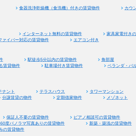
食器洗浄乾燥機（食洗機）付きの賃貸物件
カウ
インターネット無料の賃貸物件
家具家電付き
ファイバー対応の賃貸物件
エアコン付き
件
駅徒歩5分以内の賃貸物件
角部屋
る賃貸物件
駐車場付き賃貸物件
ベランダ・バ
テナント
テラスハウス
タワーマンション
分譲賃貸の物件
定期借家物件
メゾネット
保証人不要の賃貸物件
ピアノ相談可の賃貸物件
360度パノラマ写真ありの賃貸物件
新築・築浅の賃貸物件
みの賃貸物件