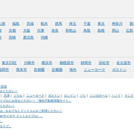
山形
福島
茨城
栃木
群馬
埼玉
千葉
東京
神奈川
新
賀
京都
大阪
兵庫
奈良
和歌山
鳥取
島根
岡山
広島
分
宮崎
鹿児島
沖縄
東京23区
川崎市
横浜市
相模原市
静岡市
浜松市
名古屋市
福岡市
熊本市
首都圏
近畿圏
海外
ニューヨーク
ボストン
外賃貸
せください！
｜
天津
｜
ソウル
｜
ニューヨーク
｜
ボストン
｜
ロンドン
｜
パリ
｜
シンガポール
｜
ハノイ
｜
マニラ
イブルにお任せください！「海外不動産情報サイト」
ください！
は、おもてなしドットコムをご利用ください！
ble(サイタマ ドットエイブル）」
」
カイブ」