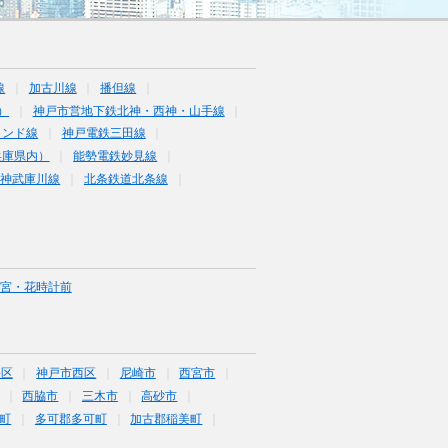
線
加古川線
播但線
）
神戸市営地下鉄北神・西神・山手線
ランド線
神戸電鉄三田線
兵庫県内）
能勢電鉄妙見線
阪神武庫川線
北条鉄道北条線
宮・花時計前
央区
神戸市西区
尼崎市
西宮市
西脇市
三木市
高砂市
町
多可郡多可町
加古郡稲美町