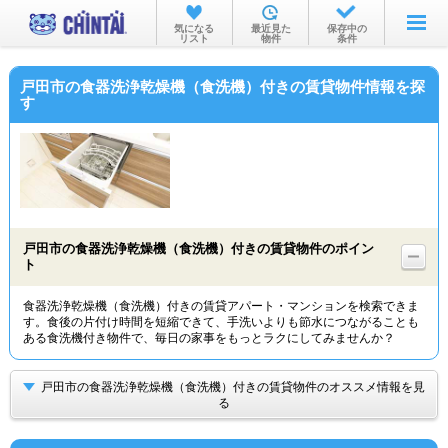
お部屋を探す
気になる
最近見た
保存中の
リスト
物件
条件
沿線・駅から
戸田市の食器洗浄乾燥機（食洗機）付きの賃貸物件情報を探
住所から
す
家賃相場から
通勤通学時間から
物件特集から
戸田市の食器洗浄乾燥機（食洗機）付きの賃貸物件のポイン
不動産会社から
ト
TOP
食器洗浄乾燥機（食洗機）付きの賃貸アパート・マンションを検索できま
す。食後の片付け時間を短縮できて、手洗いよりも節水につながることも
ある食洗機付き物件で、毎日の家事をもっとラクにしてみませんか？
戸田市の食器洗浄乾燥機（食洗機）付きの賃貸物件のオススメ情報を見
る