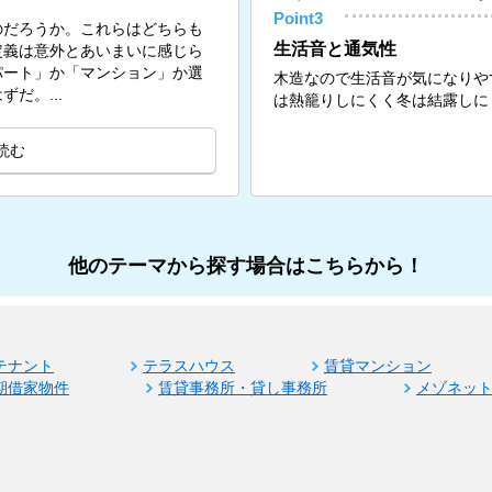
Point3
のだろうか。これらはどちらも
生活音と通気性
定義は意外とあいまいに感じら
パート」か「マンション」か選
木造なので生活音が気になりや
だ。...
は熱籠りしにくく冬は結露しに
読む
他のテーマから探す場合はこちらから！
テナント
テラスハウス
賃貸マンション
期借家物件
賃貸事務所・貸し事務所
メゾネッ