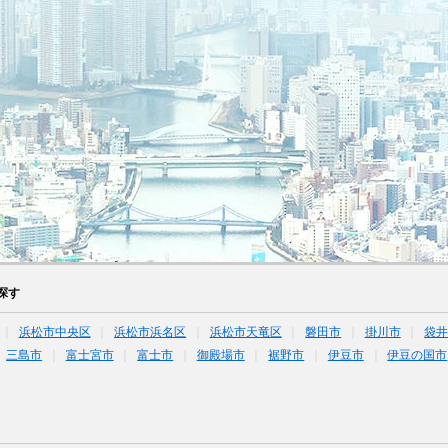
探す
浜松市中央区
浜松市浜名区
浜松市天竜区
磐田市
掛川市
袋
三島市
富士宮市
富士市
御殿場市
裾野市
伊豆市
伊豆の国市