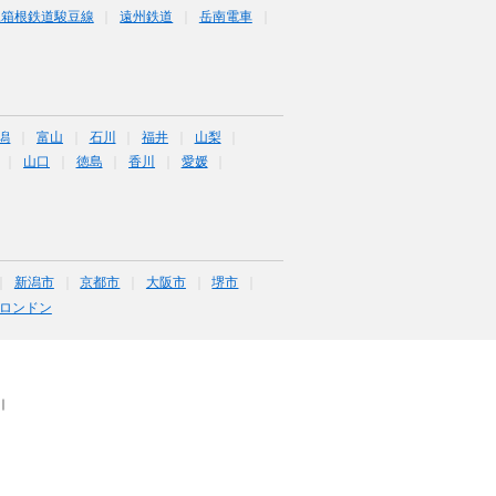
豆箱根鉄道駿豆線
遠州鉄道
岳南電車
潟
富山
石川
福井
山梨
山口
徳島
香川
愛媛
新潟市
京都市
大阪市
堺市
ロンドン
｜