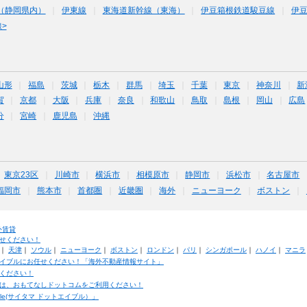
（静岡県内）
伊東線
東海道新幹線（東海）
伊豆箱根鉄道駿豆線
伊
>
山形
福島
茨城
栃木
群馬
埼玉
千葉
東京
神奈川
新
賀
京都
大阪
兵庫
奈良
和歌山
鳥取
島根
岡山
広島
分
宮崎
鹿児島
沖縄
東京23区
川崎市
横浜市
相模原市
静岡市
浜松市
名古屋市
福岡市
熊本市
首都圏
近畿圏
海外
ニューヨーク
ボストン
外賃貸
せください！
｜
天津
｜
ソウル
｜
ニューヨーク
｜
ボストン
｜
ロンドン
｜
パリ
｜
シンガポール
｜
ハノイ
｜
マニラ
イブルにお任せください！「海外不動産情報サイト」
ください！
は、おもてなしドットコムをご利用ください！
ble(サイタマ ドットエイブル）」