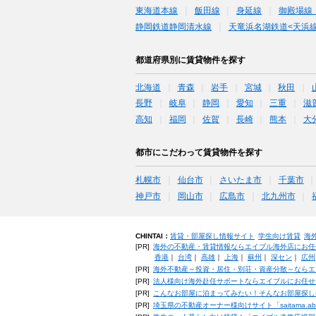
東海道本線
飯田線
身延線
御殿場線
静岡鉄道静岡清水線
天竜浜名湖鉄道<天浜線
都道府県別に賃貸物件を探す
北海道
青森
岩手
宮城
秋田
長野
岐阜
静岡
愛知
三重
滋
高知
福岡
佐賀
長崎
熊本
大
都市にこだわって賃貸物件を探す
札幌市
仙台市
さいたま市
千葉市
神戸市
岡山市
広島市
北九州市
CHINTAI：
賃貸・部屋探し情報サイト
学生向け賃貸
海
[PR]
海外の不動産・賃貸情報ならエイブル海外店にお任
香港
｜
台湾
｜
高雄
｜
上海
｜
蘇州
｜
深セン
｜
広州
[PR]
海外不動産～投資・居住・別荘・資産分散～ならエ
[PR]
法人様向け海外赴任サポートならエイブルにお任せ
[PR]
こんなお部屋に泊まってみたい！そんなお部屋探し
[PR]
埼玉県の不動産オーナー様向けサイト「saitama.a