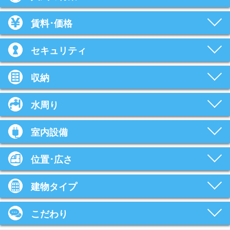
賃料･価格
セキュリティ
収納
水周り
室内設備
位置･広さ
建物タイプ
こだわり