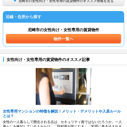
尼崎市の女性向け・女性専用の賃貸物件のオススメ情報を見る
沿線・住所から探す
尼崎市の女性向け・女性専用の賃貸物件
物件一覧へ
女性向け・女性専用の賃貸物件のオススメ記事
女性専用マンションの特徴を解説！メリット・デメリットや入居ルール
とは？
女性の一人暮らしで懸念される点は、セキュリティ面ではないだろうか。一人
暮らしを検討している人からは、「防犯面が気になる」「犯罪に巻き込まれる