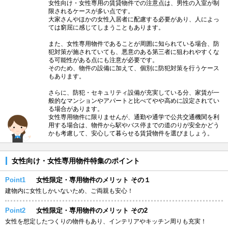
女性向け・女性専用の賃貸物件での注意点は、男性の入室が制
限されるケースが多い点です。
大家さんやほかの女性入居者に配慮する必要があり、人によっ
ては窮屈に感じてしまうこともあります。
また、女性専用物件であることが周囲に知られている場合、防
犯対策が施されていても、悪意のある第三者に狙われやすくな
る可能性がある点にも注意が必要です。
そのため、物件の設備に加えて、個別に防犯対策を行うケース
もあります。
さらに、防犯・セキュリティ設備が充実している分、家賃が一
般的なマンションやアパートと比べてやや高めに設定されてい
る場合があります。
女性専用物件に限りませんが、通勤や通学で公共交通機関を利
用する場合は、物件から駅やバス停までの道のりが安全かどう
かも考慮して、安心して暮らせる賃貸物件を選びましょう。
女性向け・女性専用物件特集のポイント
Point1
女性限定・専用物件のメリット その１
建物内に女性しかいないため、ご両親も安心！
Point2
女性限定・専用物件のメリット その2
女性を想定したつくりの物件もあり、インテリアやキッチン周りも充実！