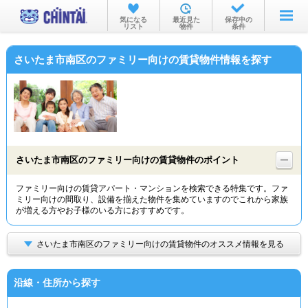
お部屋を探す
気になる
最近見た
保存中の
リスト
物件
条件
沿線・駅から
さいたま市南区のファミリー向けの賃貸物件情報を探す
住所から
家賃相場から
通勤通学時間から
物件特集から
さいたま市南区のファミリー向けの賃貸物件のポイント
不動産会社から
ファミリー向けの賃貸アパート・マンションを検索できる特集です。ファ
ミリー向けの間取り、設備を揃えた物件を集めていますのでこれから家族
TOP
が増える方やお子様のいる方におすすめです。
さいたま市南区のファミリー向けの賃貸物件のオススメ情報を見る
沿線・住所から探す