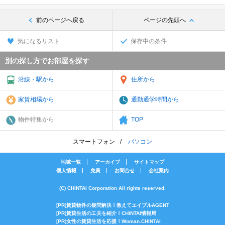
前のページへ戻る
ページの先頭へ
気になるリスト
保存中の条件
別の探し方でお部屋を探す
沿線・駅から
住所から
家賃相場から
通勤通学時間から
物件特集から
TOP
スマートフォン
パソコン
地域一覧
アーカイブ
サイトマップ
個人情報
免責
お問合せ
会社案内
(C) CHINTAI Corporation All rights reserved.
[PR]賃貸物件の疑問解決！教えてエイブルAGENT
[PR]賃貸生活の工夫を紹介！CHINTAI情報局
[PR]女性の賃貸生活を応援！Woman.CHINTAI