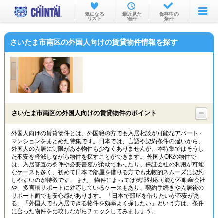
お部屋を探す
気になる
最近見た
保存中の
リスト
物件
条件
沿線・駅から
さいたま市南区の外国人向けの賃貸物件情報を探す
住所から
家賃相場から
通勤通学時間から
物件特集から
さいたま市南区の外国人向けの賃貸物件のポイント
不動産会社から
外国人向けの賃貸物件とは、外国籍の方でも入居相談が可能なアパート・
マンションをまとめた特集です。日本では、言語や契約条件の違いから、
TOP
外国人の入居に制限がある物件も少なくありませんが、本特集ではそうし
た不安を軽減しながら物件を探すことができます。 外国人OKの物件で
は、入居審査の条件や必要書類が柔軟であったり、保証会社の利用が可能
なケースも多く、初めて日本で部屋を借りる方でも比較的スムーズに契約
しやすいのが特徴です。 また、物件によっては英語対応可能な不動産会社
や、多言語サポートに対応しているケースもあり、契約手続きや入居後の
サポート面でも安心感があります。 「日本で部屋を借りたいが不安があ
る」「外国人でも入居できる物件を効率よく探したい」という方は、条件
に合った物件を比較しながらチェックしてみましょう。