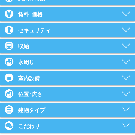
賃料･価格
セキュリティ
収納
水周り
室内設備
位置･広さ
建物タイプ
こだわり