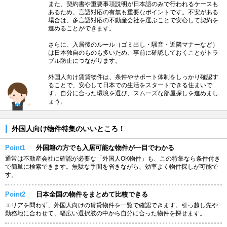
また、契約書や重要事項説明が日本語のみで行われるケースも
あるため、言語対応の有無も重要なポイントです。不安がある
場合は、多言語対応の不動産会社を選ぶことで安心して契約を
進めることができます。
さらに、入居後のルール（ゴミ出し・騒音・近隣マナーなど）
は日本独自のものも多いため、事前に確認しておくことがトラ
ブル防止につながります。
外国人向け賃貸物件は、条件やサポート体制をしっかり確認す
ることで、安心して日本での生活をスタートできる住まいで
す。自分に合った環境を選び、スムーズな部屋探しを進めまし
ょう。
外国人向け物件特集のいいところ！
Point1
外国籍の方でも入居可能な物件が一目でわかる
通常は不動産会社に確認が必要な「外国人OK物件」も、この特集なら条件付き
で簡単に検索できます。無駄な手間を省きながら、効率よく物件探しが可能で
す。
Point2
日本全国の物件をまとめて比較できる
エリアを問わず、外国人向けの賃貸物件を一覧で確認できます。引っ越し先や
勤務地に合わせて、幅広い選択肢の中から自分に合った物件を探せます。