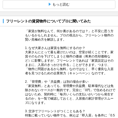
もっと読む
フリーレントの賃貸物件についてプロに聞いてみた
「家賃が無料なんて、何か裏があるのでは？」と不安に思う方
もいるかもしれません。プロの視点から、フリーレント物件の
賢い見極め方を解説します。
1. なぜ大家さんは家賃を無料にするのか？
大家さんにとって最も避けたいのは、空室が続くことです。家
賃そのものを下げてしまうと物件の価値（将来の売却価格な
ど）に影響しますが、フリーレントであれば「家賃設定はその
ままに、入居のきっかけを作る」ことができます。つまり、
「物件に問題があるから無料」なのではなく、早く優良な入居
者を見つけるための企業努力（キャンペーン）なのです。
2. 「管理費」や「共益費」は別の場合が多い
「家賃無料」とあっても、管理費や共益費、駐車場代などは免
除されないケースが一般的です。完全に「0円」で住めるわけで
はないため、契約時に「毎月いくらの支払いがいつから発生す
るのか」を一覧で確認しておくと、入居後の家計管理がスムー
ズになります。
3. 交渉でフリーレントがつくこともある？
特集に載っていない物件でも、例えば「即入居」を条件に「0.5