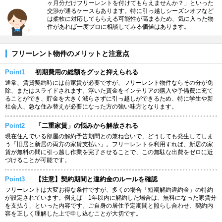
ヶ月分だけフリーレントを付けてもらえませんか？」といった
交渉が通るケースもあります。特に引っ越しシーズンオフなど
は柔軟に対応してもらえる可能性が高まるため、気に入った物
件があれば一度プロに相談してみる価値はあります。
フリーレント物件のメリットと注意点
Point1
初期費用の総額をグッと抑えられる
通常、賃貸契約時には前家賃が必要ですが、フリーレント物件ならその分が免
除、またはスライドされます。浮いた資金をインテリアの購入や予備費に充て
ることができ、貯金を大きく減らさずに引っ越しができるため、特に学生や新
社会人、急な住み替えが必要になった方の強い味方となります。
Point2
「二重家賃」の悩みから解放される
現在住んでいる部屋の解約予告期間との兼ね合いで、どうしても発生してしま
う「旧居と新居の両方の家賃支払い」。フリーレントを利用すれば、新居の家
賃が無料の間に引っ越し作業を完了させることで、この無駄な出費をゼロに近
づけることが可能です。
Point3
【注意】契約期間と違約金のルールを確認
フリーレントは大変お得な条件ですが、多くの場合「短期解約違約金」の特約
が設定されています。例えば「1年以内に解約した場合は、無料になった家賃分
を支払う」といった内容です。ご自身の居住予定期間と照らし合わせ、契約内
容を正しく理解した上で申し込むことが大切です。