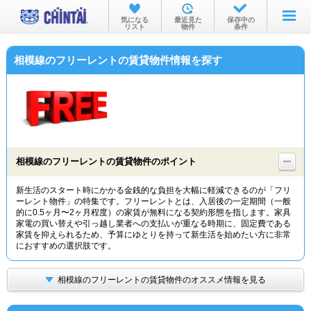
お部屋を探す
気になる
最近見た
保存中の
リスト
物件
条件
沿線・駅から
相模線のフリーレントの賃貸物件情報を探す
住所から
家賃相場から
通勤通学時間から
物件特集から
相模線のフリーレントの賃貸物件のポイント
不動産会社から
新生活のスタート時にかかる金銭的な負担を大幅に軽減できるのが「フリ
ーレント物件」の特集です。フリーレントとは、入居後の一定期間（一般
TOP
的に0.5ヶ月〜2ヶ月程度）の家賃が無料になる契約形態を指します。家具
家電の買い替えや引っ越し業者への支払いが重なる時期に、固定費である
家賃を抑えられるため、予算にゆとりを持って新生活を始めたい方に非常
におすすめの選択肢です。
相模線のフリーレントの賃貸物件のオススメ情報を見る