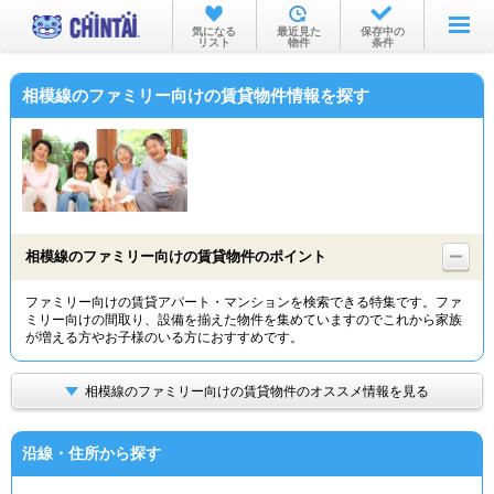
お部屋を探す
気になる
最近見た
保存中の
リスト
物件
条件
沿線・駅から
相模線のファミリー向けの賃貸物件情報を探す
住所から
家賃相場から
通勤通学時間から
物件特集から
相模線のファミリー向けの賃貸物件のポイント
不動産会社から
ファミリー向けの賃貸アパート・マンションを検索できる特集です。ファ
ミリー向けの間取り、設備を揃えた物件を集めていますのでこれから家族
TOP
が増える方やお子様のいる方におすすめです。
相模線のファミリー向けの賃貸物件のオススメ情報を見る
沿線・住所から探す