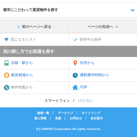
都市にこだわって賃貸物件を探す
前のページへ戻る
ページの先頭へ
気になるリスト
保存中の条件
別の探し方でお部屋を探す
沿線・駅から
住所から
家賃相場から
通勤通学時間から
物件特集から
TOP
スマートフォン
パソコン
地域一覧
アーカイブ
サイトマップ
個人情報
免責
お問合せ
会社案内
(C) CHINTAI Corporation All rights reserved.