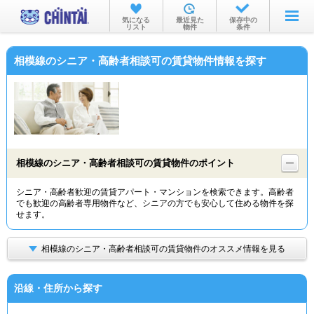
お部屋を探す
気になる
最近見た
保存中の
リスト
物件
条件
沿線・駅から
相模線のシニア・高齢者相談可の賃貸物件情報を探す
住所から
家賃相場から
通勤通学時間から
物件特集から
相模線のシニア・高齢者相談可の賃貸物件のポイント
不動産会社から
シニア・高齢者歓迎の賃貸アパート・マンションを検索できます。高齢者
でも歓迎の高齢者専用物件など、シニアの方でも安心して住める物件を探
TOP
せます。
相模線のシニア・高齢者相談可の賃貸物件のオススメ情報を見る
沿線・住所から探す