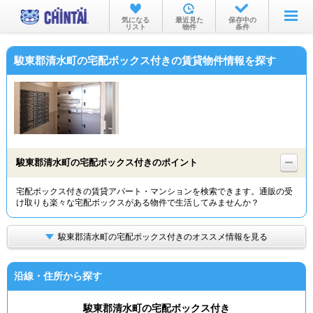
お部屋を探す
気になる
最近見た
保存中の
リスト
物件
条件
沿線・駅から
駿東郡清水町の宅配ボックス付きの賃貸物件情報を探す
住所から
家賃相場から
通勤通学時間から
物件特集から
駿東郡清水町の宅配ボックス付きのポイント
不動産会社から
宅配ボックス付きの賃貸アパート・マンションを検索できます。通販の受
け取りも楽々な宅配ボックスがある物件で生活してみませんか？
TOP
駿東郡清水町の宅配ボックス付きのオススメ情報を見る
沿線・住所から探す
駿東郡清水町の宅配ボックス付き