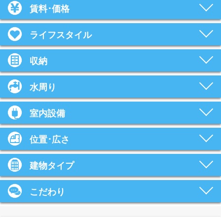
賃料･価格
ライフスタイル
収納
水周り
室内設備
位置･広さ
建物タイプ
こだわり