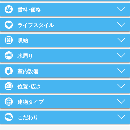
賃料･価格
ライフスタイル
収納
水周り
室内設備
位置･広さ
建物タイプ
こだわり