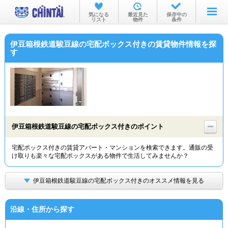
お部屋を探す
気になる
最近見た
保存中の
リスト
物件
条件
沿線・駅から
伊豆箱根鉄道駿豆線の宅配ボックス付きの賃貸物件情報を探
住所から
す
家賃相場から
通勤通学時間から
物件特集から
伊豆箱根鉄道駿豆線の宅配ボックス付きのポイント
不動産会社から
宅配ボックス付きの賃貸アパート・マンションを検索できます。通販の受
TOP
け取りも楽々な宅配ボックスがある物件で生活してみませんか？
伊豆箱根鉄道駿豆線の宅配ボックス付きのオススメ情報を見る
沿線・住所から探す